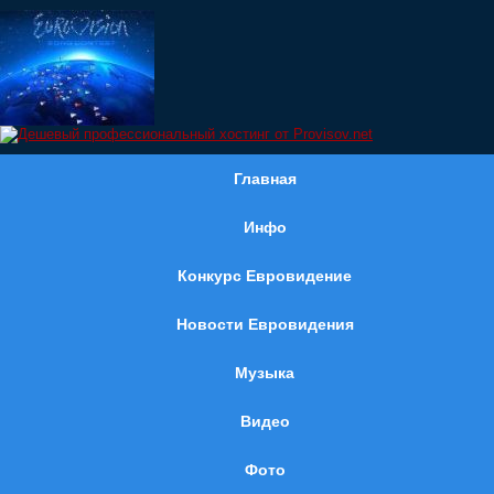
Главная
Инфо
Конкурс Евровидение
Новости Евровидения
Музыка
Видео
Фото