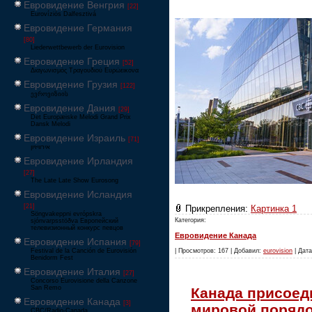
Евровидение Венгрия
[22]
Eurovíziós Dalfesztivá
Евровидение Германия
[80]
Liederwettbewerb der Eurovision
Евровидение Греция
[52]
Διαγωνισμός Τραγουδιού Ευρώεικονα
Евровидение Грузия
[122]
ევროვიზიის
Евровидение Дания
[29]
Det Europæiske Melodi Grand Prix
Dansk Melodi
Евровидение Израиль
[71]
‏אירוויזיון
Евровидение Ирландия
[27]
The Late Late Show Eurosong
Евровидение Исландия
[21]
Прикрепления:
Картинка 1
Söngvakeppni evrópskra
Категория:
sjónvarpsstöðva Европейский
телевизионный конкурс певцов
Евровидение Канада
Евровидение Испания
[79]
| Просмотров: 167 | Добавил:
eurovision
| Дата
Festival de la Canción de Eurovisión
Benidorm Fest
Евровидение Италия
[27]
Concorso Eurovisione della Canzone
San Remo
Канада присоед
Евровидение Канада
[3]
мировой поряд
CBC/Radio-Canada