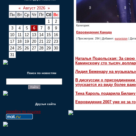
«
Август 2026
»
Пн
Вт
Ср
Чт
Пт
Сб
Вс
1
2
Категория:
3
4
5
6
7
8
9
Евровидение Канада
10
11
12
13
14
15
16
| Просмотров: 294 | Добавил:
eurovision
| Дата
17
18
19
20
21
22
23
24
25
26
27
28
29
30
31
Наталья Подольская: За свою 
Каминскому сто тысяч доллар
Лидия Беженару на музыкаль
Поиск по новостям
В дискуссии о присоединени
упускается из виду более ва
Тина Кароль подарила Билану
Евровидение 2007 уже не за г
Друзья сайта
перейти по ссылке