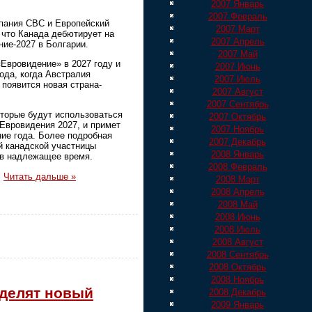
2007 Январь
2007 Февраль
пания CBC и Европейский
2007 Март
 что Канада дебютирует на
2007 Апрель
ие-2027 в Болгарии.
2007 Май
«Евровидение» в 2027 году и
2007 Июнь
ода, когда Австралия
2007 Июль
 появится новая страна-
2007 Август
2007 Сентябрь
торые будут использоваться
2007 Октябрь
Евровидения 2027, и примет
2007 Ноябрь
ие года. Более подробная
2007 Декабрь
й канадской участницы
2008 Январь
 в надлежащее время.
2008 Февраль
.
Читать дальше »
2008 Март
2008 Апрель
2008 Май
2008 Июнь
2008 Июль
2008 Август
2008 Сентябрь
2008 Октябрь
2008 Ноябрь
еделят новый
2008 Декабрь
2009 Январь