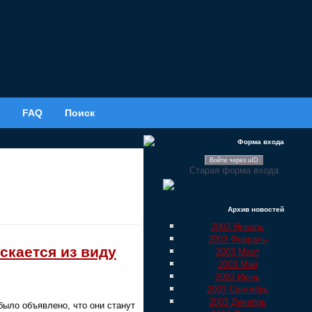
FAQ
Поиск
Форма входа
Войти через uID
Старая форма входа
Архив новостей
2003 Январь
2003 Февраль
скается из виду
2003 Март
2003 Май
2003 Июнь
2003 Сентябрь
2003 Декабрь
было объявлено, что они станут