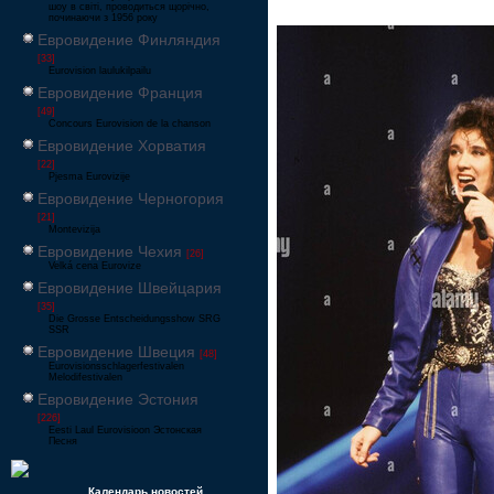
шоу в світі, проводиться щорічно,
починаючи з 1956 року
Евровидение Финляндия
[33]
Eurovision laulukilpailu
Евровидение Франция
[49]
Concours Eurovision de la chanson
Евровидение Хорватия
[22]
Pjesma Eurovizije
Евровидение Черногория
[21]
Montevizija
Евровидение Чехия
[26]
Velká cena Eurovize
Евровидение Швейцария
[35]
Die Grosse Entscheidungsshow SRG
SSR
Евровидение Швеция
[48]
Eurovisionsschlagerfestivalen
Melodifestivalen
Евровидение Эстония
[226]
Eesti Laul Eurovisioon Эстонская
Песня
Календарь новостей