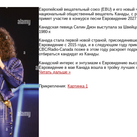
Европейский вещательный союз (EBU) и его новый 
национальный общественный вещатель Канады, с р
примет участие в конкурсе песни Евровидение 2027
Канадская певица Селин Дион выступала за Швейц
1980-х
Канада стала первой новой страной, присоединивше
Евровидение с 2015 года, и в следующем году при
CBC/Radio-Canada позже в этом году раскроет подро
отбираться кандидат из Канады.
Канадский интерес и энтузиазм к Евровидению высо
Евровидение в мае Канада вошла в тройку лучших 
Читать дальше »
Прикрепления:
Картинка 1