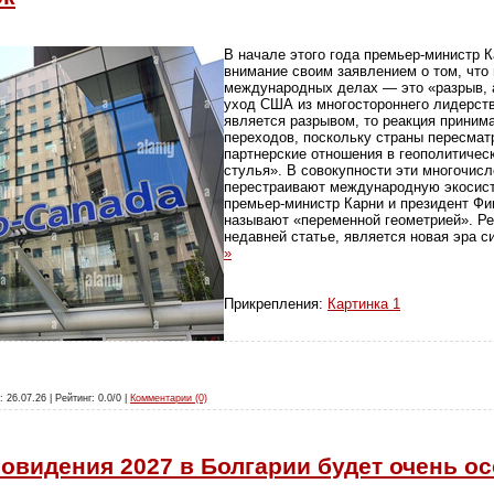
В начале этого года премьер-министр 
внимание своим заявлением о том, что
международных делах — это «разрыв, а
уход США из многостороннего лидерст
является разрывом, то реакция прини
переходов, поскольку страны пересмат
партнерские отношения в геополитичес
стулья». В совокупности эти многочис
перестраивают международную экосисте
премьер-министр Карни и президент Ф
называют «переменной геометрией». Рез
недавней статье, является новая эра 
»
Прикрепления:
Картинка 1
: 26.07.26 | Рейтинг: 0.0/0 |
Комментарии (0)
овидения 2027 в Болгарии будет очень 