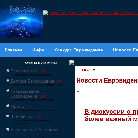
Главная
Инфо
Конкурс Евровидение
Новости Е
Страны и участники
Главная
»
Евровидение
[1858]
Eurovision Song Contest ESC
Новости Евровиден
Детское Евровидение
[878]
Junior Eurovision Song Contest JESC
Танцевальное
»
Евровидение
[106]
Eurovision Dance Contest EDC
Музыка
[257]
В дискуссии о 
Music Songs Поп-музыка Песни
Шоу-бизнес
более важный 
[564]
Show Business Музыкальная
индустрия
Евровидение Австралия
[17]