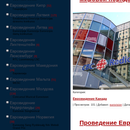
Евровидение Кипр
[52]
Γιουροβίζιον
Евровидение Латвия
[125]
Eirodziesma Eirovīzija Eirovīzijas
dziesmu konkurss
Евровидение Литва
[65]
Eurovizijoje Eurovizija Eurovizijos
dainų konkursas
Евровидение
Лихтенштейн
[6]
Евровидение
Люксембург
[6]
RTL Luxembourg LSC
Евровидение Македония
[24]
Евровизија
Евровидение Мальта
[51]
MESC
Евровидение Молдова
Категория:
[134]
Concursul Muzical Eurovision
Евровидение Канада
Евровидение
| Просмотров: 101 | Добавил:
eurovision
| Дата
Нидерланды
[26]
Eurovisie Songfestival
Евровидение Норвегия
Проведение Евр
[39]
Eurosong Sang Ryddesalg Nrk Melodi
Grand Prix