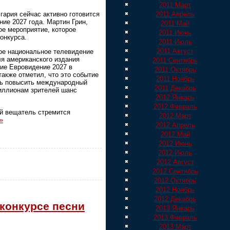
2011 Март
гария сейчас активно готовится
2011 Апрель
ие 2027 года. Мартин Грин,
2011 Май
ое мероприятие, которое
2011 Июнь
онкурса.
2011 Июль
2011 Август
ое национальное телевидение
я американского издания
2011 Сентябрь
ние Евровидение 2027 в
2011 Октябрь
акже отметил, что это событие
2011 Ноябрь
ть повысить международный
2011 Декабрь
миллионам зрителей шанс
2012 Январь
.
2012 Февраль
й вещатель стремится
2012 Март
»
2012 Апрель
2012 Май
2012 Июнь
2012 Июль
2012 Август
2012 Сентябрь
2012 Октябрь
2012 Ноябрь
2012 Декабрь
 конкурсе песни
2013 Январь
2013 Февраль
2013 Март