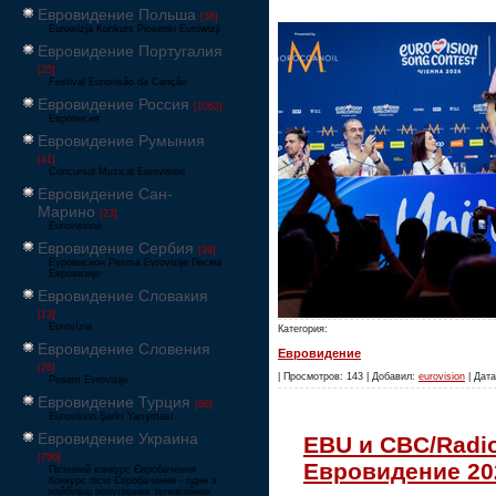
Евровидение Польша
[36]
Eurowizja Konkurs Piosenki Eurowizji
Евровидение Португалия
[25]
Festival Eurovisão da Canção
Евровидение Россия
[1062]
Европесня
Евровидение Румыния
[41]
Concursul Muzical Eurovision
Евровидение Сан-
Марино
[23]
Eurovisione
Евровидение Сербия
[39]
Еуровисион Pesma Evrovizije Песма
Евровизије
Евровидение Словакия
[13]
Eurovízia
Категория:
Евровидение Словения
Евровидение
[26]
| Просмотров: 143 | Добавил:
eurovision
| Дата
Pesem Evrovizije
Евровидение Турция
[66]
Eurovision Şarkı Yarışması
Евровидение Украина
EBU и CBC/Radi
[796]
Евровидение 20
Пісенний конкурс Євробачення
Конкурс пісні Євробачення - одне з
найбільш популярних телевізійних