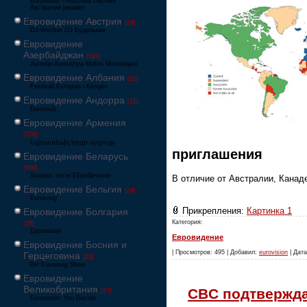
Eurovision – Australia Decides
Австралия решает
Евровидение Австрия
[24]
Ö3-Wecker Ö3 Будильник
Евровидение
Азербайджан
[549]
Avrovijn Avroviziya Mahnı Müsabiqəsi
Евровидение Албания
[32]
Festivali Evropian i Këngës
Евровидение Андорра
[15]
Eurovisió
Евровидение Армения
[228]
Եվրատեսիլ երգի մրցույթ
приглашения
Евровидение Беларусь
[600]
Конкурс песні Еўрабачанне
В отличие от Австралии, Канад
Евровидение Бельгия
[24]
Eurosong
Прикрепления:
Картинка 1
Евровидение Болгария
Категория:
[26]
Евровизия
Евровидение
Евровидение Босния и
| Просмотров: 495 | Добавил:
eurovision
| Дата
Герцеговина
[21]
BH Eurosong Show
Евровидение
Великобритания
CBC подтвержда
[67]
Eurovision: You Decide