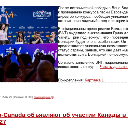
После исторической победы в Вене Бол
к проведению конкурса песни Евровиден
директор конкурса, пообещал уникальн
оставит неизгладимый след в истории к
В официальном пресс-релизе Болгарск
(BNT) выделило высказывания Грина дл
Variety. Грин подчеркнул, что «проведе
Болгарии будет очень особенным». Он т
предоставляет уникальную возможнос
статус страны, заявив, что оно даёт «
познакомиться с Болгарией по-новому»
Согласно заявлению BNT, национальны
использовать конкур
...
Читать дальше 
Прикрепления:
Картинка 1
: 25.07.26 | Рейтинг: 0.0/0 |
Комментарии (0)
o-Canada объявляют об участии Канады в
27