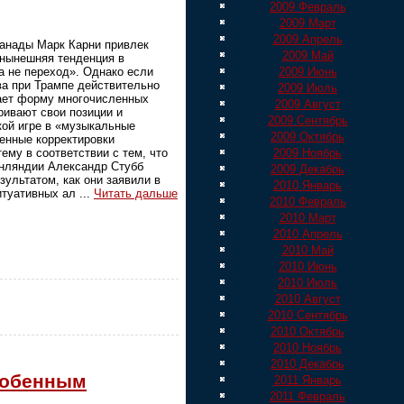
2009 Февраль
2009 Март
2009 Апрель
Канады Марк Карни привлек
2009 Май
 нынешняя тенденция в
 не переход». Однако если
2009 Июнь
ва при Трампе действительно
2009 Июль
мает форму многочисленных
2009 Август
ривают свои позиции и
2009 Сентябрь
кой игре в «музыкальные
2009 Октябрь
ленные корректировки
му в соответствии с тем, что
2009 Ноябрь
инляндии Александр Стубб
2009 Декабрь
ультатом, как они заявили в
2010 Январь
ситуативных ал
...
Читать дальше
2010 Февраль
2010 Март
2010 Апрель
2010 Май
2010 Июнь
2010 Июль
2010 Август
2010 Сентябрь
2010 Октябрь
2010 Ноябрь
2010 Декабрь
особенным
2011 Январь
2011 Февраль