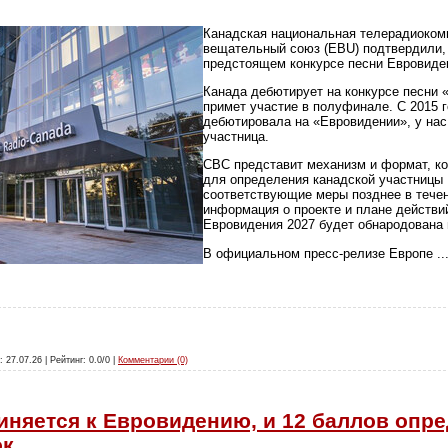
Канадская национальная телерадиоком
вещательный союз (EBU) подтвердили,
предстоящем конкурсе песни Евровиден
Канада дебютирует на конкурсе песни 
примет участие в полуфинале. С 2015 г
дебютировала на «Евровидении», у нас
участница.
CBC представит механизм и формат, ко
для определения канадской участницы 
соответствующие меры позднее в течен
информация о проекте и плане действи
Евровидения 2027 будет обнародована
В официальном пресс-релизе Европе
..
: 27.07.26 | Рейтинг: 0.0/0 |
Комментарии (0)
иняется к Евровидению, и 12 баллов опр
ок