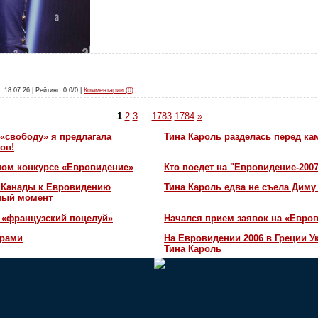
: 18.07.26 | Рейтинг: 0.0/0 |
Комментарии (0)
1
2
3
...
1783
1784
»
«свободу» я предлагала
Тина Кароль разделась перед ка
ов!
ном конкурсе «Евровидение»
Кто поедет на "Евровидение-200
и Канады к Евровидению
Тина Кароль едва не съела Диму
жный момент
 «французский поцелуй»
Начался прием заявок на «Евров
орами
На Евровидении 2006 в Греции У
Тина Кароль