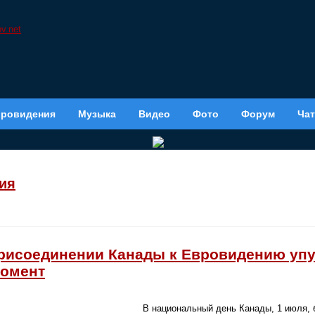
вровидения
Музыка
Видео
Фото
Форум
Чат
ия
присоединении Канады к Евровидению упу
момент
В национальный день Канады, 1 июля, 