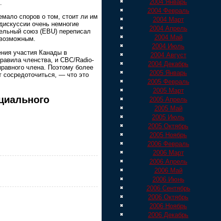
2004 Январь
.
2004 Февраль
мало споров о том, стоит ли им
2004 Март
 дискуссии очень немногие
2004 Апрель
тельный союз (EBU) переписал
2004 Май
 возможным.
2004 Июль
ения участия Канады в
2004 Август
авила членства, и CBC/Radio-
2004 Декабрь
правного члена. Поэтому более
2005 Январь
т сосредоточиться, — что это
2005 Февраль
2005 Март
циального
2005 Апрель
2005 Май
2005 Июль
2005 Октябрь
2005 Ноябрь
2006 Февраль
2006 Март
2006 Апрель
2006 Май
2006 Июнь
2006 Сентябрь
2006 Октябрь
2006 Ноябрь
2006 Декабрь