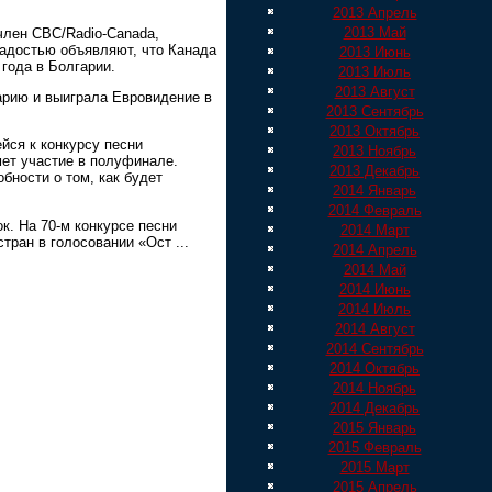
2013 Апрель
2013 Май
член CBC/Radio-Canada,
адостью объявляют, что Канада
2013 Июнь
 года в Болгарии.
2013 Июль
2013 Август
арию и выиграла Евровидение в
2013 Сентябрь
2013 Октябрь
йся к конкурсу песни
2013 Ноябрь
мет участие в полуфинале.
2013 Декабрь
бности о том, как будет
2014 Январь
2014 Февраль
к. На 70-м конкурсе песни
2014 Март
стран в голосовании «Ост
...
2014 Апрель
2014 Май
2014 Июнь
2014 Июль
2014 Август
2014 Сентябрь
2014 Октябрь
2014 Ноябрь
2014 Декабрь
2015 Январь
2015 Февраль
2015 Март
2015 Апрель