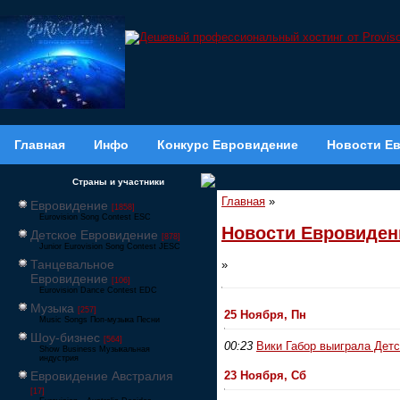
Главная
Инфо
Конкурс Евровидение
Новости Е
Страны и участники
Главная
»
Евровидение
[1858]
Eurovision Song Contest ESC
Новости Евровиден
Детское Евровидение
[878]
Junior Eurovision Song Contest JESC
Танцевальное
»
Евровидение
[106]
Eurovision Dance Contest EDC
Музыка
[257]
25 Ноября, Пн
Music Songs Поп-музыка Песни
Шоу-бизнес
[564]
00:23
Вики Габор выиграла Дет
Show Business Музыкальная
индустрия
Евровидение Австралия
23 Ноября, Сб
[17]