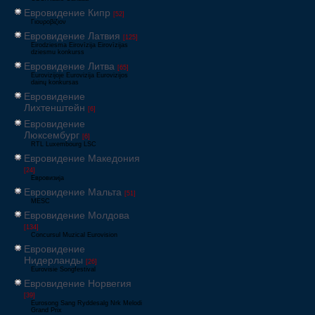
Евровидение Кипр
[52]
Γιουροβίζιον
Евровидение Латвия
[125]
Eirodziesma Eirovīzija Eirovīzijas
dziesmu konkurss
Евровидение Литва
[65]
Eurovizijoje Eurovizija Eurovizijos
dainų konkursas
Евровидение
Лихтенштейн
[6]
Евровидение
Люксембург
[6]
RTL Luxembourg LSC
Евровидение Македония
[24]
Евровизија
Евровидение Мальта
[51]
MESC
Евровидение Молдова
[134]
Concursul Muzical Eurovision
Евровидение
Нидерланды
[26]
Eurovisie Songfestival
Евровидение Норвегия
[39]
Eurosong Sang Ryddesalg Nrk Melodi
Grand Prix