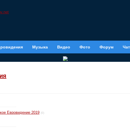
вровидения
Музыка
Видео
Фото
Форум
Чат
ия
ское Евровидение 2019
(0)