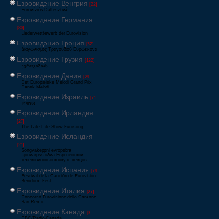
Евровидение Венгрия
[22]
Eurovíziós Dalfesztivá
Евровидение Германия
[80]
Liederwettbewerb der Eurovision
Евровидение Греция
[52]
Διαγωνισμός Τραγουδιού Ευρώεικονα
Евровидение Грузия
[122]
ევროვიზიის
Евровидение Дания
[29]
Det Europæiske Melodi Grand Prix
Dansk Melodi
Евровидение Израиль
[71]
‏אירוויזיון
Евровидение Ирландия
[27]
The Late Late Show Eurosong
Евровидение Исландия
[21]
Söngvakeppni evrópskra
sjónvarpsstöðva Европейский
телевизионный конкурс певцов
Евровидение Испания
[79]
Festival de la Canción de Eurovisión
Benidorm Fest
Евровидение Италия
[27]
Concorso Eurovisione della Canzone
San Remo
Евровидение Канада
[3]
CBC/Radio-Canada