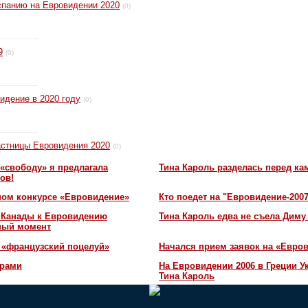
спанию на Евровидении 2020
(0)
9
(0)
идение в 2020 году
(0)
стницы Евровидения 2020
(0)
«свободу» я предлагала
Тина Кароль разделась перед ка
ов!
ном конкурсе «Евровидение»
Кто поедет на "Евровидение-200
и Канады к Евровидению
Тина Кароль едва не съела Диму
жный момент
 «французский поцелуй»
Начался прием заявок на «Евров
орами
На Евровидении 2006 в Греции У
Тина Кароль