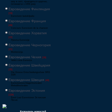
шоу в світі, проводиться щорічно,
починаючи з 1956 року
Евровидение Финляндия
[33]
Eurovision laulukilpailu
Евровидение Франция
[49]
Concours Eurovision de la chanson
Евровидение Хорватия
[22]
Pjesma Eurovizije
Евровидение Черногория
[21]
Montevizija
Евровидение Чехия
[26]
Velká cena Eurovize
Евровидение Швейцария
[35]
Die Grosse Entscheidungsshow SRG
SSR
Евровидение Швеция
[48]
Eurovisionsschlagerfestivalen
Melodifestivalen
Евровидение Эстония
[226]
Eesti Laul Eurovisioon Эстонская
Песня
Календарь новостей