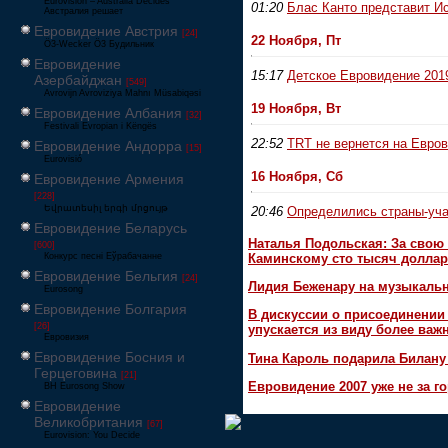
Eurovision – Australia Decides
01:20
Блас Канто представит И
Австралия решает
Евровидение Австрия
[24]
22 Ноября, Пт
Ö3-Wecker Ö3 Будильник
Евровидение
15:17
Детское Евровидение 201
Азербайджан
[549]
Avrovijn Avroviziya Mahnı Müsabiqəsi
19 Ноября, Вт
Евровидение Албания
[32]
Festivali Evropian i Këngës
22:52
TRT не вернется на Евров
Евровидение Андорра
[15]
Eurovisió
16 Ноября, Сб
Евровидение Армения
[228]
Եվրատեսիլ երգի մրցույթ
20:46
Определились страны-уча
Евровидение Беларусь
Наталья Подольская: За свою 
[600]
Каминскому сто тысяч доллар
Конкурс песні Еўрабачанне
Евровидение Бельгия
[24]
Лидия Беженару на музыкаль
Eurosong
Евровидение Болгария
В дискуссии о присоединени
[26]
упускается из виду более ва
Евровизия
Евровидение Босния и
Тина Кароль подарила Билану
Герцеговина
[21]
Евровидение 2007 уже не за г
BH Eurosong Show
Евровидение
Великобритания
[67]
Eurovision: You Decide