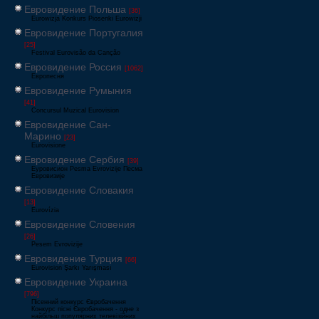
Евровидение Польша
[36]
Eurowizja Konkurs Piosenki Eurowizji
Евровидение Португалия
[25]
Festival Eurovisão da Canção
Евровидение Россия
[1062]
Европесня
Евровидение Румыния
[41]
Concursul Muzical Eurovision
Евровидение Сан-
Марино
[23]
Eurovisione
Евровидение Сербия
[39]
Еуровисион Pesma Evrovizije Песма
Евровизије
Евровидение Словакия
[13]
Eurovízia
Евровидение Словения
[26]
Pesem Evrovizije
Евровидение Турция
[66]
Eurovision Şarkı Yarışması
Евровидение Украина
[796]
Пісенний конкурс Євробачення
Конкурс пісні Євробачення - одне з
найбільш популярних телевізійних