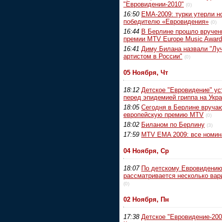
"Евровидении-2010"
(0)
16:50
EMA-2009: турки утерли н
победителю «Евровидения»
(0)
16:44
В Берлине прошло вручен
премии MTV Europe Music Awar
16:41
Диму Билана назвали "Л
артистом в России"
(0)
05 Ноября, Чт
18:12
Детское "Евровидение" ус
перед эпидемией гриппа на Укр
18:05
Сегодня в Берлине вруча
европейскую премию MTV
(0)
18:02
Биланом по Берлину
(3)
17:59
MTV EMA 2009: все номин
04 Ноября, Ср
18:07
По детскому Евровидени
рассматривается несколько вар
(0)
02 Ноября, Пн
17:38
Детское "Евровидение-200