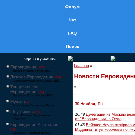
Форум
Чат
FAQ
Поиск
Страны и участники
Главная
»
Евровидение
[1858]
Eurovision Song Contest ESC
Новости Евровиден
Детское Евровидение
[878]
Junior Eurovision Song Contest JESC
Танцевальное
»
Евровидение
[106]
Eurovision Dance Contest EDC
Музыка
[257]
30 Ноября, Пн
Music Songs Поп-музыка Песни
Шоу-бизнес
[564]
16:49
Делегация из Москвы вез
Show Business Музыкальная
от "Евровидения" в Осло
индустрия
(0)
Евровидение Австралия
01:43
Бейонсе Ноулз отобрала у
Мадонны титул королевы поп-м
[17]
Eurovision – Australia Decides