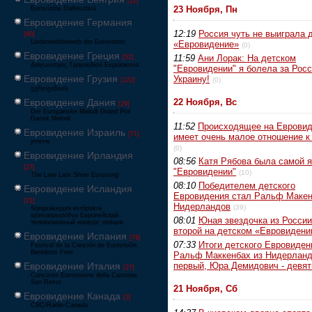
[22]
23 Ноября, Пн
Eurovíziós Dalfesztivá
Евровидение Германия
12:19
Россия чуть не выиграла 
[80]
Liederwettbewerb der Eurovision
«Евровидение»
(0)
Евровидение Греция
11:59
Ани Лорак: На детском
[52]
Διαγωνισμός Τραγουδιού Ευρώεικονα
"Евровидении" я болела за Рос
Евровидение Грузия
Украину!
(0)
[122]
ევროვიზიის
Евровидение Дания
22 Ноября, Вс
[29]
Det Europæiske Melodi Grand Prix
Dansk Melodi
11:52
Происходящее на Еврови
Евровидение Израиль
[71]
имеет очень малое отношение к
‏אירוויזיון
(0)
Евровидение Ирландия
08:56
Катя Рябова была самой я
[27]
"Евровидении"
(10)
The Late Late Show Eurosong
08:10
Победителем детского
Евровидение Исландия
Евровидения стал Ральф Макен
[21]
Нидерландов
(39)
Söngvakeppni evrópskra
sjónvarpsstöðva Европейский
08:01
Юная звездочка из России
телевизионный конкурс певцов
второй на детском «Евровидени
Евровидение Испания
[79]
07:33
Итоги детского Евровиден
Festival de la Canción de Eurovisión
Benidorm Fest
Ральф Маккенбах из Нидерланд
Евровидение Италия
первый, Юра Демидович - девя
[27]
Concorso Eurovisione della Canzone
San Remo
21 Ноября, Сб
Евровидение Канада
[3]
CBC/Radio-Canada