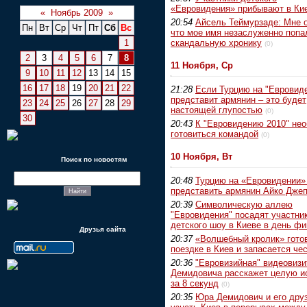
«Евровидения» прибывают в Ки
«
Ноябрь 2009
»
20:54
Айсель Теймурзаде: Мне 
Пн
Вт
Ср
Чт
Пт
Сб
Вс
что мое имя незаслуженно попа
1
скандальную хронику
(0)
2
3
4
5
6
7
8
11 Ноября, Ср
9
10
11
12
13
14
15
16
17
18
19
20
21
22
21:28
Если Турцию на "Евровид
представит армянин – это будет
23
24
25
26
27
28
29
настоящей глупостью
(0)
30
20:43
К "Евровидению 2010" не
готовиться командой
(0)
10 Ноября, Вт
Поиск по новостям
20:48
Турцию на «Евровидении»
представить армянин Айко Дже
20:39
Символическую аллею
"Евровидения" посадят участни
детского шоу в Киеве в день ф
Друзья сайта
20:37
«Волшебный кролик» готов
поездке в Киев и запасается че
20:36
"Евровизийная" видеовиз
Демидовича расскажет целую и
за 8 секунд
(0)
20:35
Юра Демидович и его друз