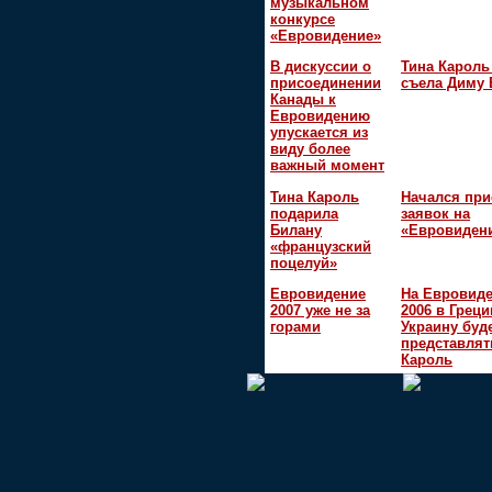
музыкальном
конкурсе
«Евровидение»
В дискуссии о
Тина Кароль
присоединении
съела Диму 
Канады к
Евровидению
упускается из
виду более
важный момент
Тина Кароль
Начался пр
подарила
заявок на
Билану
«Евровидени
«французский
поцелуй»
Евровидение
На Евровид
2007 уже не за
2006 в Греци
горами
Украину буд
представлят
Кароль