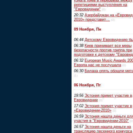
узнать Киев в перерывах между
репетициями выступления на
"Евровидении"
(0)
20:32
Азербайджан на «Евровид
2010» представит…
(0)
09 Ноября, Пн
06:44
Детскому Евровидению б
06:38
Киев принимает все меры
безопасности против гриппа при
подготовке к детскому "Еврови
06:32
European Music Awards 200
Европа нас не послушала
(0)
06:30
Билана опять обошли мет
(1)
06 Ноября, Пт
19:56
Эстония примет участие в
Евровидении
(0)
17:02
Эстония примет участие в
«Евровидении-2010»
(0)
16:59
Эстония нашла деньги дл
участия в "Евровидении-2010"
(0
16:57
Эстония нашла деньги на
трансляцию песенного конкурса