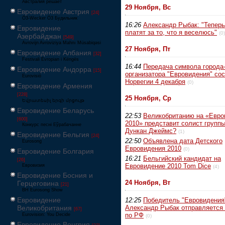
Австралия решает
29 Ноября, Вс
Евровидение Австрия
[24]
Ö3-Wecker Ö3 Будильник
16:26
Александр Рыбак: "Теперь
Евровидение
платят за то, что я веселюсь"
(0)
Азербайджан
[549]
Avrovijn Avroviziya Mahnı Müsabiqəsi
27 Ноября, Пт
Евровидение Албания
[32]
Festivali Evropian i Këngës
16:44
Передача символа города
Евровидение Андорра
[15]
организатора "Евровидения" сос
Eurovisió
Норвегии 4 декабря
(0)
Евровидение Армения
[228]
25 Ноября, Ср
Եվրատեսիլ երգի մրցույթ
Евровидение Беларусь
22:53
Великобританию на «Евро
[600]
2010» представит солист группы
Конкурс песні Еўрабачанне
Дункан Джеймс?
(1)
Евровидение Бельгия
[24]
22:50
Объявлена дата Детского
Eurosong
Евровидения 2010
(0)
Евровидение Болгария
16:21
Бельгийский кандидат на
[26]
Евровидение 2010 Tom Dice
Евровизия
(4)
Евровидение Босния и
24 Ноября, Вт
Герцеговина
[21]
BH Eurosong Show
Евровидение
12:25
Победитель "Евровидения
Великобритания
Александр Рыбак отправляется 
[67]
по РФ
Eurovision: You Decide
(0)
Евровидение Венгрия