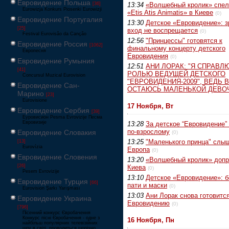
Евровидение Польша
[36]
13:34
«Волшебный кролик» спел
Eurowizja Konkurs Piosenki Eurowizji
«Etis Atis Animatis» в Киеве
(0)
Евровидение Португалия
13:30
Детское «Евровидение»: 
[25]
вход не воспрещается
(0)
Festival Eurovisão da Canção
12:56
"Принцессы" готовятся к
Евровидение Россия
[1062]
финальному концерту детского
Европесня
Евровидения
(0)
Евровидение Румыния
12:51
АНИ ЛОРАК: "Я СПРАВЛ
[41]
РОЛЬЮ ВЕДУЩЕЙ ДЕТСКОГО
Concursul Muzical Eurovision
"ЕВРОВИДЕНИЯ-2009", ВЕДЬ 
Евровидение Сан-
ОСТАЮСЬ МАЛЕНЬКОЙ ДЕВО
Марино
[23]
Eurovisione
17 Ноября, Вт
Евровидение Сербия
[39]
Еуровисион Pesma Evrovizije Песма
Евровизије
13:28
За детское “Евровидение”
по-взрослому
Евровидение Словакия
(0)
13:25
"Маленького принца" слы
[13]
Eurovízia
Европа
(0)
Евровидение Словения
13:20
«Волшебный кролик» допр
[26]
Киева
(0)
Pesem Evrovizije
13:10
Детское «Евровидение»: б
Евровидение Турция
[66]
пати и маски
(0)
Eurovision Şarkı Yarışması
13:03
Ани Лорак снова готовится
Евровидение Украина
Евровидению
(0)
[796]
Пісенний конкурс Євробачення
Конкурс пісні Євробачення - одне з
16 Ноября, Пн
найбільш популярних телевізійних
шоу в світі, проводиться щорічно,