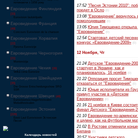
починаючи з 1956 року
17:52
"Песня Эстонии 2010": по
Евровидение Финляндия
поедет в Осло
(0)
[33]
13:08
“Евровидение” вернулось 
Eurovision laulukilpailu
помолодевшим
(0)
Евровидение Франция
13:05
Юлия Тимошенко открыла 
[49]
"Евровидение"
(0)
Concours Eurovision de la chanson
12:54
Стартовал детский песен
Евровидение Хорватия
конкурс «Евровидение-2009»
(0)
[22]
Pjesma Eurovizije
12 Ноября, Чт
Евровидение Черногория
[21]
Montevizija
21:24
Детское "Евровидение-200
Евровидение Чехия
стартует в Украине, как и
[26]
Velká cena Eurovize
планировалось, 16 ноября
(0)
Евровидение Швейцария
21:22
Оппозиция просит Тимоше
отказаться от "Евровидения"
[35]
(0)
Die Grosse Entscheidungsshow SRG
21:21
Юные исполнители из Гру
SSR
примут участие в «Детском
Евровидение Швеция
[48]
Евровидении»
(0)
Eurovisionsschlagerfestivalen
Melodifestivalen
21:16
21 ноября в Киеве состоит
Евровидение Эстония
финал Детского "Евровидения-2
[226]
21:10
Евровидение по-армянски
Eesti Laul Eurovisioon Эстонская
и шумно, как на футбольном ма
Песня
21:02
В Ростове отменили конц
Билана
(0)
Календарь новостей
20:57
Участники детского