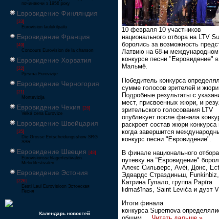
починаючи з 1956 року
Евровидение Финляндия
[33]
Eurovision laulukilpailu
10 февраля 10 участников
Евровидение Франция
национального отбора на LTV S
боролись за возможность предс
[49]
Concours Eurovision de la chanson
Латвию на 68-м международном
конкурсе песни "Евровидение" в
Евровидение Хорватия
Мальмё.
[22]
Pjesma Eurovizije
Победитель конкурса определял
Евровидение Черногория
сумме голосов зрителей и жюри
[21]
Подробные результаты с указан
Montevizija
мест, присвоенных жюри, и резу
Евровидение Чехия
[26]
зрительского голосования LTV
Velká cena Eurovize
опубликует после финала конку
Евровидение Швейцария
раскроет состав жюри конкурса 
когда завершится международн
[35]
Die Grosse Entscheidungsshow SRG
конкурс песни "Евровидение".
SSR
Евровидение Швеция
В финале национального отбора
[48]
Eurovisionsschlagerfestivalen
путевку на "Евровидение" боро
Melodifestivalen
Алекс Сильверс, Avéi, Донс, Ect
Евровидение Эстония
Эдвардс Страздиньш, Funkinbiz,
Катрина Гупало, группа Papīra
[226]
Eesti Laul Eurovisioon Эстонская
lidmašīnas, Saint Levića и дуэт V
Песня
Итоги финала
конкурса Supernova определяли
Календарь новостей
общим
...
Читать дальше »