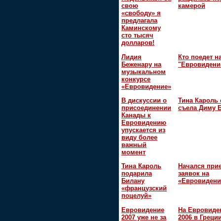
свою
камерой
«свободу» я
предлагала
Каминскому
сто тысяч
долларов!
Лидия
Кто поедет н
Беженару на
"Евровидени
музыкальном
конкурсе
«Евровидение»
В дискуссии о
Тина Кароль 
присоединении
съела Диму 
Канады к
Евровидению
упускается из
виду более
важный
момент
Тина Кароль
Начался при
подарила
заявок на
Билану
«Евровидени
«французский
поцелуй»
Евровидение
На Евровиде
2007 уже не за
2006 в Греци