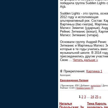
победила группа Sudden Lights 
Aijā.
Sudden Lights - это группа, осно
2012 году и исполняющая
альтернативный рок. Состав: Ка
Вартиньш (бас-гиатра), Мартин
Матисс Земитис (ударные), Анд
Рейнис Зитманис (вокал), Карли
Матисс Зитманис (гитара).
Основали группу Андрей Ренис
Зитманис и Мартиньш Матисс З
которые в те годы учились вмес
музыкальной школе. В 2014 год
присоединились другие участни
Свою
...
Читать дальше »
Прикрепления:
Картинка 1
Категория:
Евровидение Латвия
| Просмотров: 659 | Добавил:
eurovision
| Дата:
Рейтинг: 0.0/0 |
Комментарии (0)
1
2
3
...
24
25
»
Наталья
Тина Кароль
Подольская: За
разделась пе