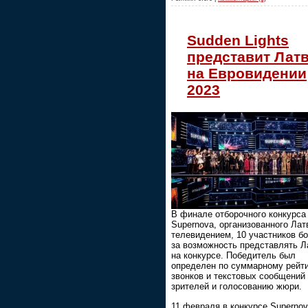
Sudden Lights
представит Лат
на Евровидении
2023
В финале отборочного конкурса
Supernova, организованного Ла
телевидением, 10 участников б
за возможность представлять 
на конкурсе. Победитель был
определен по суммарному рейт
звонков и текстовых сообщений
зрителей и голосованию жюри.
11 февраля в конкурсе Superno