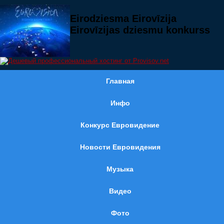
Eirodziesma Eirovīzija
Eirovīzijas dziesmu konkurss
Главная
Инфо
Конкурс Евровидение
Новости Евровидения
Музыка
Видео
Фото