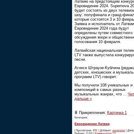
Латвию на предстоящем конкур
Евровидение 2024. Supernova 2
будет состоять из двух телеви
шоу: полуфинала и гранд-финал
которые состоятся 3 и 10 февра
Заявка и исполнитель от Латвии
Евровидении 2024 года будут
определены путем совместного
обсуждения жюри и общественн
голосования 10 февраля.
Латвийская национальная теле
LTV также выпустила конкурир
песни.
Агнесе Штраузе-Кублина (редак
детских, юношеских и музыкал
программ LTV) говорит:
Мы получили 108 уникальных и
композиций в самых разных
музыкальных жанрах, что
...
Чит
дальше »
Прикрепления:
Картинка 1
Категория:
Евровидение Латвия
| Просмотров: 651 | Добавил:
eurovision
| Дата:
Рейтинг: 0.0/0 |
Комментарии (1)