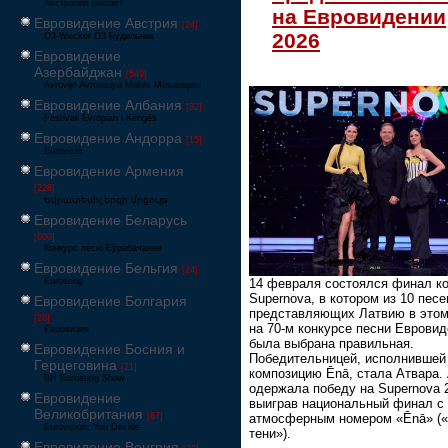
Австралия решает
на Евровидении
Евровидение Австрия
[24]
2026
Ö3-Wecker Ö3 Будильник
Евровидение
Азербайджан
[549]
Avrovijn Avroviziya Mahnı Müsabiqəsi
Евровидение Албания
[32]
Festivali Evropian i Këngës
Евровидение Андорра
[15]
Eurovisió
Евровидение Армения
[228]
Եվրատեսիլ երգի մրցույթ
Евровидение Беларусь
[600]
Конкурс песні Еўрабачанне
Евровидение Бельгия
[24]
14 февраля состоялся финал к
Eurosong
Supernova, в котором из 10 песе
Евровидение Болгария
представляющих Латвию в этом
[26]
на 70-м конкурсе песни Евровид
Евровизия
была выбрана правильная.
Евровидение Босния и
Победительницей, исполнившей
Герцеговина
[21]
композицию Ēnā, стала Атвара. 
BH Eurosong Show
одержала победу на Supernova 
Евровидение
выиграв национальный финал с
Великобритания
атмосферным номером «Ēnā» (
[67]
Eurovision: You Decide
тени»).
Евровидение Венгрия