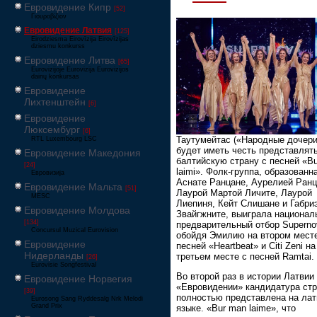
Евровидение Кипр
[52]
Γιουροβίζιον
Евровидение Латвия
[125]
Eirodziesma Eirovīzija Eirovīzijas
dziesmu konkurss
Евровидение Литва
[65]
Eurovizijoje Eurovizija Eurovizijos
dainų konkursas
Евровидение
Лихтенштейн
[6]
Евровидение
Люксембург
[6]
Таутумейтас («Народные дочери
RTL Luxembourg LSC
будет иметь честь представлят
Евровидение Македония
балтийскую страну с песней «B
[24]
laimi». Фолк-группа, образованн
Евровизија
Аснате Ранцане, Аурелией Ранц
Евровидение Мальта
[51]
Лаурой Мартой Личите, Лаурой
MESC
Лиепиня, Кейт Слишане и Габри
Евровидение Молдова
Звайгжните, выиграла национал
[134]
предварительный отбор Superno
Concursul Muzical Eurovision
обойдя Эмилию на втором мест
Евровидение
песней «Heartbeat» и Citi Zeni на
Нидерланды
третьем месте с песней Ramtai.
[26]
Eurovisie Songfestival
Во второй раз в истории Латвии
Евровидение Норвегия
«Евровидении» кандидатура ст
[39]
полностью представлена на ла
Eurosong Sang Ryddesalg Nrk Melodi
Grand Prix
языке. «Bur man laime», что