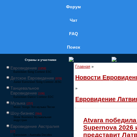
Форум
Чат
FAQ
Поиск
Страны и участники
Главная
»
Евровидение
[1858]
Eurovision Song Contest ESC
Новости Евровиден
Детское Евровидение
[878]
Junior Eurovision Song Contest JESC
Танцевальное
»
Евровидение
[106]
Eurovision Dance Contest EDC
Евровидение Латви
Музыка
[257]
Music Songs Поп-музыка Песни
Шоу-бизнес
[564]
Show Business Музыкальная
Atvara победила
индустрия
Евровидение Австралия
Supernova 2026 
[17]
представит Лат
Eurovision – Australia Decides