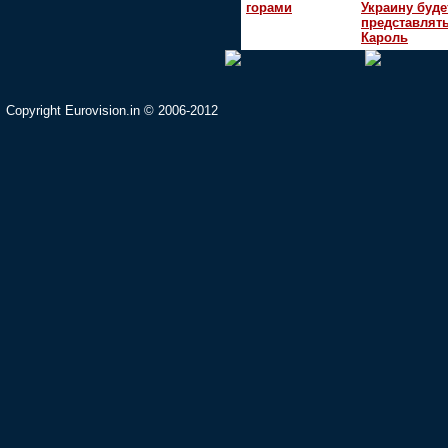
горами
Украину буде
представлять
Кароль
Copyright Eurovision.in © 2006-2012