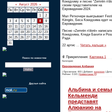
Кокедхиму и песню "Zemrën n'do
«
Август 2026
»
своим представителем на
Евровидении-2024.
Пн
Вт
Ср
Чт
Пт
Сб
Вс
1
2
Мал Реткочери выигрывает Festiv
Këngës, Беса Кокедхима едет н
3
4
5
6
7
8
9
Евровидение.
10
11
12
13
14
15
16
Песню «Zemrën n'dorë» написал
17
18
19
20
21
22
23
Кокедхима, Кледи Бахити и Роз
24
25
26
27
28
29
30
Ради.
31
22 артис
...
Читать дальше »
Прикрепления:
Картинка 1
Поиск по новостям
Категория:
Евровидение Албания
| Просмотров: 603 | Добавил:
eurovision
| Дата:
Рейтинг: 0.0/0 |
Комментарии (0)
Друзья сайта
Альбина и семь
Кельменди
представят
Алюанию на