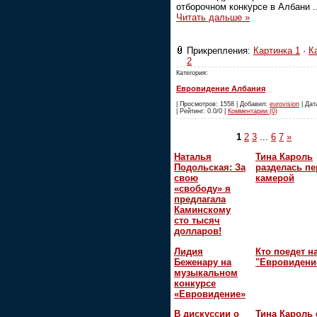
отборочном конкурсе в Албани
.
Читать дальше »
Прикрепления:
Картинка 1
·
К
2
Категория:
Евровидение Албания
| Просмотров: 1558 | Добавил:
eurovision
| Дат
| Рейтинг: 0.0/0 |
Комментарии (0)
1
2
3
...
6
7
»
Наталья
Тина Кароль
Подольская: За
разделась пе
свою
камерой
«свободу» я
предлагала
Каминскому
сто тысяч
долларов!
Лидия
Кто поедет н
Беженару на
"Евровидени
музыкальном
конкурсе
«Евровидение»
В дискуссии о
Тина Кароль 