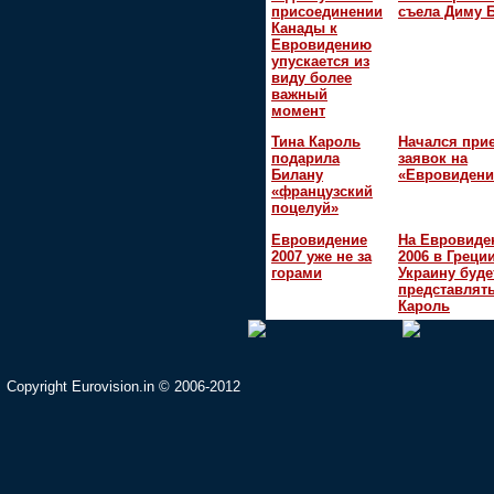
присоединении
съела Диму 
Канады к
Евровидению
упускается из
виду более
важный
момент
Тина Кароль
Начался при
подарила
заявок на
Билану
«Евровидени
«французский
поцелуй»
Евровидение
На Евровиде
2007 уже не за
2006 в Греци
горами
Украину буде
представлять
Кароль
Copyright Eurovision.in © 2006-2012