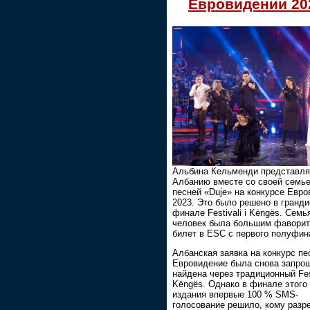
Евровидении 20
Альбина Кельменди представля
Албанию вместе со своей семье
песней «Duje» на конкурсе Евр
2023. Это было решено в гранд
финале Festivali i Këngës. Семья
человек была большим фаворит
билет в ESC с первого полуфин
Албанская заявка на конкурс пе
Евровидение была снова запро
найдена через традиционный Fest
Këngës. Однако в финале этого 
издания впервые 100 % SMS-
голосование решило, кому разр