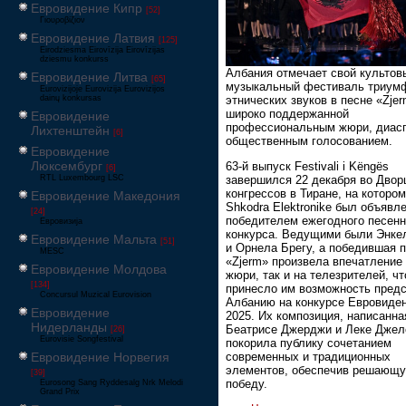
Евровидение Кипр
[52]
Γιουροβίζιον
Евровидение Латвия
[125]
Eirodziesma Eirovīzija Eirovīzijas
dziesmu konkurss
Албания отмечает свой культов
Евровидение Литва
[65]
музыкальный фестиваль триум
Eurovizijoje Eurovizija Eurovizijos
этнических звуков в песне «Zjer
dainų konkursas
широко поддержанной
Евровидение
профессиональным жюри, диасп
Лихтенштейн
[6]
общественным голосованием.
Евровидение
Люксембург
63-й выпуск Festivali i Këngës
[6]
RTL Luxembourg LSC
завершился 22 декабря во Двор
конгрессов в Тиране, на котором
Евровидение Македония
Shkodra Elektronike был объявл
[24]
победителем ежегодного песенн
Евровизија
конкурса. Ведущими были Энке
Евровидение Мальта
[51]
и Орнела Брегу, а победившая 
MESC
«Zjerm» произвела впечатление 
Евровидение Молдова
жюри, так и на телезрителей, чт
[134]
принесло им возможность пред
Concursul Muzical Eurovision
Албанию на конкурсе Евровиде
Евровидение
2025. Их композиция, написанна
Нидерланды
Беатрисе Джерджи и Леке Джел
[26]
Eurovisie Songfestival
покорила публику сочетанием
Евровидение Норвегия
современных и традиционных
элементов, обеспечив решающ
[39]
победу.
Eurosong Sang Ryddesalg Nrk Melodi
Grand Prix