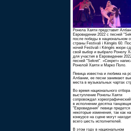
Ронела Хаяти представит Алба
Евровидении 2022 с песней "Sek
после победы в национальном о
страны Festivali i Këngës 60. По
ночей Festivali i Këngës жюри с
свой выбор и выбрало Ронелу Х
для участия в Евровидении 202
песней "Sekret". «Секрет» напис
Ронелой Хаяти и Марко Поло.
Певица известна и любима на р
Албании, ее песни занимают вы
места в музыкальных чартах ст
Во время национального отбора
выступление Ронелы Хаяти
сопровождал хореографический
в исполнении десятка танцовщи
"Евровидения" певице придется
некоторые изменения, так как на
конкурсе на сцене могут находи
всего шесть исполнителей.
В этом году в национальном