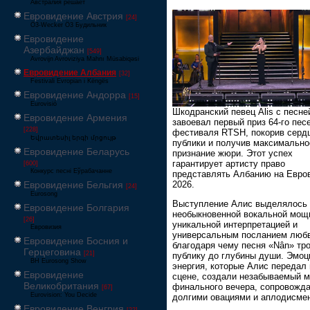
Австралия решает
Евровидение Австрия
[24]
Ö3-Wecker Ö3 Будильник
Евровидение
Азербайджан
[549]
Avrovijn Avroviziya Mahnı Müsabiqəsi
Евровидение Албания
[32]
Festivali Evropian i Këngës
Евровидение Андорра
[15]
Eurovisió
Шкодранский певец Alis с песне
Евровидение Армения
завоевал первый приз 64-го пес
[228]
фестиваля RTSH, покорив серд
Եվրատեսիլ երգի մրցույթ
публики и получив максимально
Евровидение Беларусь
признание жюри. Этот успех
гарантирует артисту право
[600]
Конкурс песні Еўрабачанне
представлять Албанию на Евро
2026.
Евровидение Бельгия
[24]
Eurosong
Выступление Алис выделялось 
Евровидение Болгария
необыкновенной вокальной мощ
[26]
уникальной интерпретацией и
Евровизия
универсальным посланием любв
Евровидение Босния и
благодаря чему песня «Nân» тр
Герцеговина
[21]
публику до глубины души. Эмоц
BH Eurosong Show
энергия, которые Алис передал 
Евровидение
сцене, создали незабываемый 
Великобритания
финального вечера, сопровожд
[67]
Eurovision: You Decide
долгими овациями и аплодисме
Евровидение Венгрия