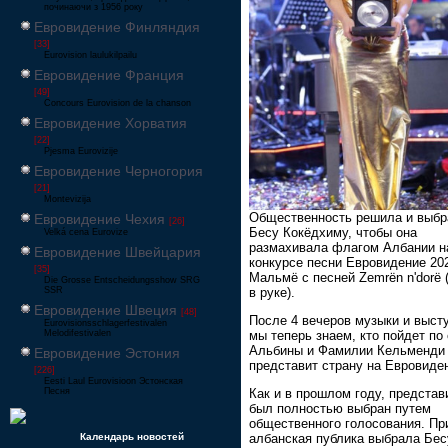
починаючи з 1956 року
Евровидение Финляндия
[33]
Eurovision laulukilpailu
Евровидение Франция
[49]
Concours Eurovision de la chanson
Евровидение Хорватия
[22]
Pjesma Eurovizije
Евровидение Черногория
[21]
Montevizija
Общественность решила и выбр
Евровидение Чехия
[26]
Бесу Кокёдхиму, чтобы она
Velká cena Eurovize
размахивала флагом Албании н
Евровидение Швейцария
конкурсе песни Евровидение 20
[35]
Мальмё с песней Zemrën n'dorë 
Die Grosse Entscheidungsshow SRG
в руке).
SSR
Евровидение Швеция
[48]
После 4 вечеров музыки и выст
Eurovisionsschlagerfestivalen
мы теперь знаем, кто пойдет по
Melodifestivalen
Альбины и Фамилии Кельменди
Евровидение Эстония
представит страну на Евровиде
[226]
Eesti Laul Eurovisioon Эстонская
Песня
Как и в прошлом году, представ
был полностью выбран путем
общественного голосования. Пр
Календарь новостей
албанская публика выбрала Бес