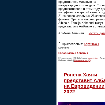
представлять Албанию на
международном конкурсе. Этом
предшествовали в этом году дв
полуфинала и третий вечер с д
21 из первоначальных 26 заявок
финале. Зрители наконец решил
Albina & Familja Kelmendi могут
представлять Албанию в Ливер
Альбина Кельмен
...
Читать дал
Прикрепления:
Картинка 1
Категория:
Евровидение Албания
| Просмотров: 658 | Добавил:
eurovision
| Дата:
Рейтинг: 0.0/0 |
Комментарии (0)
Ронела Хаяти
представит Алб
на Евровидении
2022