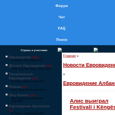
Форум
Чат
FAQ
Поиск
Страны и участники
Главная
»
Евровидение
[1858]
Eurovision Song Contest ESC
Новости Евровиден
Детское Евровидение
[878]
Junior Eurovision Song Contest JESC
Танцевальное
»
Евровидение
[106]
Eurovision Dance Contest EDC
Евровидение Албан
Музыка
[257]
Music Songs Поп-музыка Песни
Шоу-бизнес
[564]
Show Business Музыкальная
Алис выиграл
индустрия
Евровидение Австралия
Festivali i Këngë
[17]
Eurovision – Australia Decides