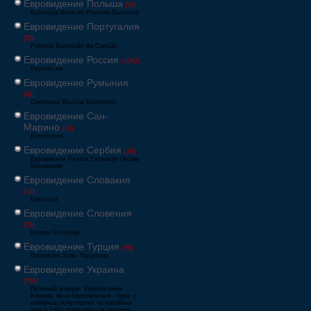
Евровидение Польша
[36]
Eurowizja Konkurs Piosenki Eurowizji
Евровидение Португалия
[25]
Festival Eurovisão da Canção
Евровидение Россия
[1062]
Европесня
Евровидение Румыния
[41]
Concursul Muzical Eurovision
Евровидение Сан-
Марино
[23]
Eurovisione
Евровидение Сербия
[39]
Еуровисион Pesma Evrovizije Песма
Евровизије
Евровидение Словакия
[13]
Eurovízia
Евровидение Словения
[26]
Pesem Evrovizije
Евровидение Турция
[66]
Eurovision Şarkı Yarışması
Евровидение Украина
[796]
Пісенний конкурс Євробачення
Конкурс пісні Євробачення - одне з
найбільш популярних телевізійних
шоу в світі, проводиться щорічно,