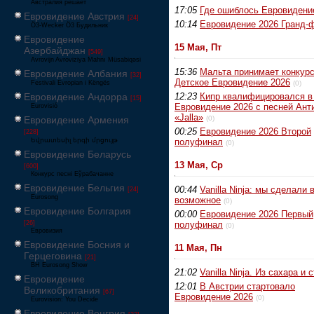
Австралия решает
17:05
Где ошиблось Евровидени
Евровидение Австрия
[24]
10:14
Евровидение 2026 Гранд-
Ö3-Wecker Ö3 Будильник
Евровидение
15 Мая, Пт
Азербайджан
[549]
Avrovijn Avroviziya Mahnı Müsabiqəsi
15:36
Мальта принимает конкурс
Евровидение Албания
[32]
Детское Евровидение 2026
Festivali Evropian i Këngës
(0)
Евровидение Андорра
12:23
Кипр квалифицировался в
[15]
Евровидение 2026 с песней Ант
Eurovisió
«Jalla»
Евровидение Армения
(0)
00:25
Евровидение 2026 Второй
[228]
Եվրատեսիլ երգի մրցույթ
полуфинал
(0)
Евровидение Беларусь
13 Мая, Ср
[600]
Конкурс песні Еўрабачанне
Евровидение Бельгия
00:44
Vanilla Ninja: мы сделали 
[24]
Eurosong
возможное
(0)
Евровидение Болгария
00:00
Евровидение 2026 Первый
[26]
полуфинал
(0)
Евровизия
Евровидение Босния и
11 Мая, Пн
Герцеговина
[21]
BH Eurosong Show
21:02
Vanilla Ninja. Из сахара и 
Евровидение
12:01
В Австрии стартовало
Великобритания
[67]
Евровидение 2026
(0)
Eurovision: You Decide
Евровидение Венгрия