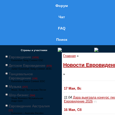
Форум
Чат
FAQ
Поиск
Страны и участники
Главная
»
Евровидение
[1858]
Eurovision Song Contest ESC
Новости Евровиден
Детское Евровидение
[878]
Junior Eurovision Song Contest JESC
Танцевальное
»
Евровидение
[106]
Eurovision Dance Contest EDC
Музыка
[257]
17 Мая, Вс
Music Songs Поп-музыка Песни
Шоу-бизнес
[564]
11:04
Дара выиграла конкурс пе
Show Business Музыкальная
Евровидение 2026
индустрия
(0)
Евровидение Австралия
16 Мая, Сб
[17]
Eurovision – Australia Decides