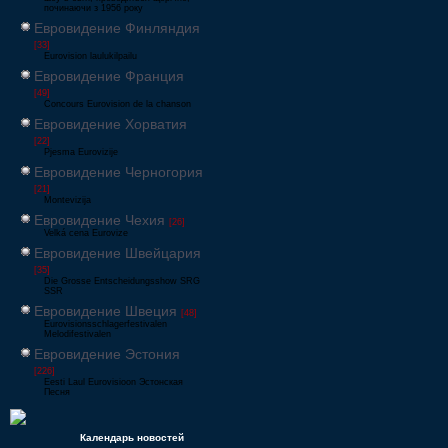
починаючи з 1956 року
Евровидение Финляндия
[33]
Eurovision laulukilpailu
Евровидение Франция
[49]
Concours Eurovision de la chanson
Евровидение Хорватия
[22]
Pjesma Eurovizije
Евровидение Черногория
[21]
Montevizija
Евровидение Чехия
[26]
Velká cena Eurovize
Евровидение Швейцария
[35]
Die Grosse Entscheidungsshow SRG
SSR
Евровидение Швеция
[48]
Eurovisionsschlagerfestivalen
Melodifestivalen
Евровидение Эстония
[226]
Eesti Laul Eurovisioon Эстонская
Песня
Календарь новостей