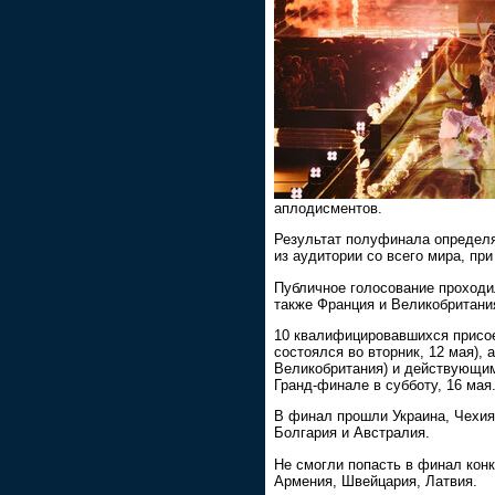
аплодисментов.
Результат полуфинала определя
из аудитории со всего мира, пр
Публичное голосование проходил
также Франция и Великобритани
10 квалифицировавшихся присое
состоялся во вторник, 12 мая), 
Великобритания) и действующим
Гранд-финале в субботу, 16 мая
В финал прошли Украина, Чехия,
Болгария и Австралия.
Не смогли попасть в финал кон
Армения, Швейцария, Латвия.