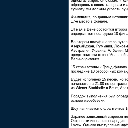
одном из видео, он сказал: «Гол
обращаясь к своим танцорам и 
субботу мы должны украсть лун
Финляндия, по данным источник
17-е место в финале.
14 мая в Вене состоится второй
определятся последние 10 фина
Во втором полуфинале за путев
Азербайджан, Румыния, Люксемб
Австралия, Украина, Албания, М
представители стран "большой 
Великобритания.
15 стран готовы к Гранд-финалу
последние 10 отборочных коман
Будет исполнено 15 песен, но 
начинается в 21:00 по централ
из Wiener Stadthalle в Вене, А
Порядок выполнения был опред
основе жеребьёвки.
Шоу начинается с фрагментов 1
Заранее записанный видеосегме
Островски исполняют пародию н
Love». Однако выступление идёт