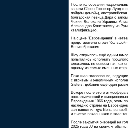
После голосования национальны
заняли Сёрен Торпегор Лунд с с
пойдём домой»), австралийская
болгарская певица Дара с запо
Чехии, Лелека из Украины, Алис
Александра Кэпитанеску из Рум
квалификацию.
На сцене "Евровидения" в четве
представители стран "большой 
Великобритания.
Шоу открылось ещё одним юмор
попытались исполнить прошлого
сложилось не совсем так, как он
одному из самых смешных откры
Пока шло голосование, ведущие
с игривым и энергичным исполнен
Sisters, добавив ещё один раз
Вскоре после этого атмосфера в
ностальгической и эмоциональной
Евровидения 1966 года, эхом пр
наследию страны на Евровидени
зал наполнил дух Вены волшебн
и тысячи поклонников в зале та
После закрытия очередей на го
2025 года JJ на сцену, чтобы и