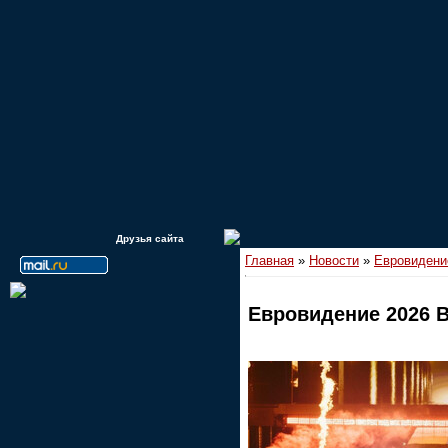
Друзья сайта
Главная
»
Новости
»
Евровидени
Евровидение 2026 