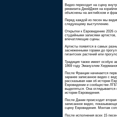
Видео переходит на сцену внутр
реквизита ДжейДжея на корабле
объяснены на английском и фра
Перед каждой из песен мы видим
следующему выступлению.
Открытки к Евровидению 2026 с
студийными записями артистов, 
впечатляющие сцены.
Артисты появятся в самых разн
заснеженными горами до прогул
гигантских растений или прогул
Традиция также имеет особую ав
1869 году Эмануэлем Херрмано
После Франции начинается перв
заранее записанное видео с ве
рассказывая нам об истории Евр
Евровидении и сообществе ЛГБТК
выделяться. Она оглядывается 
истории Евровидения.
После Дании происходит вторая
записанное видео, показывающе
сцену Евровидения. Монтаж соп
После исполнения всех 15 песен