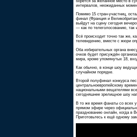
борется за желанное место в с
интервалов, неожиданных момен
Помимо 15 стран-участниц, ост
финал (Франция и Великобритани
выйдут на сцену сегодня вечеро
— как по телеголосованию, так
Всё происходит точно так же, к
телевидению, вместе с жюри оп
Оба избирательных органа внес
очков будет присуждён организ
мира, кроме упомянутых 18, вх
Как обычно, в конце шоу ведущ
случайном порядке.
Второй полуфинал конкурса песн
центральноевропейскому времен
национальными вещателями всех 
сегодняшнее зрелищное шоу на
В то же время фанаты со всех у
прямом эфире через официальны
празднованию онлайн, когда в 
Приготовьтесь к ещё одному за