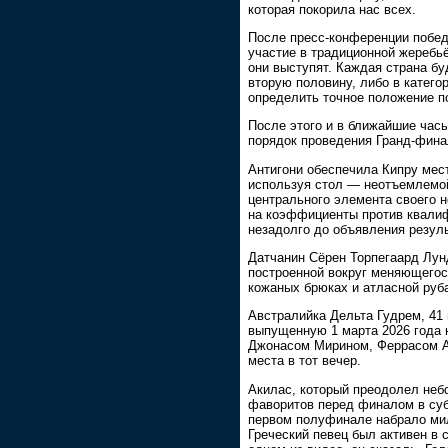
которая покорила нас всех.
После пресс-конференции побе
участие в традиционной жеребьё
они выступят. Каждая страна бу
вторую половину, либо в катег
определить точное положение п
После этого и в ближайшие час
порядок проведения Гранд-фина
Антигони обеспечила Кипру мес
используя стол — неотъемлемой
центрального элемента своего 
на коэффициенты против квали
незадолго до объявления резуль
Датчанин Сёрен Торпегаард Лунд
построенной вокруг меняющегос
кожаных брюках и атласной руба
Австралийка Дельта Гудрем, 41 
выпущенную 1 марта 2026 года 
Джонасом Мирином, Феррасом А
места в тот вечер.
Акилас, который преодолел неб
фаворитов перед финалом в суб
первом полуфинале набрало мил
Греческий певец был активен в