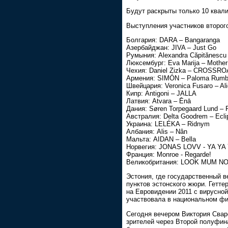
Будут раскрыты только 10 квал
Выступления участников второг
Болгария: DARA – Bangaranga
Азербайджан: JIVA – Just Go
Румыния: Alexandra Căpitănescu
Люксембург: Eva Marija – Mother
Чехия: Daniel Zizka – CROSSR
Армения: SIMÓN – Paloma Rum
Швейцария: Veronica Fusaro – Al
Кипр: Antigoni – JALLA
Латвия: Atvara – Ēnā
Дания: Søren Torpegaard Lund – 
Австралия: Delta Goodrem – Ecli
Украина: LELÉKA – Ridnym
Албания: Alis – Nân
Мальта: AIDAN – Bella
Норвегия: JONAS LOVV - YA YA
Франция: Monroe - Regarde!
Великобритания: LOOK MUM NO 
Эстония, где государственный в
пунктов эстонского жюри. Гетте
на Евровидении 2011 с вирусной 
участвовала в национальном фи
Сегодня вечером Виктория Свар
зрителей через Второй полуфина