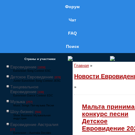
Форум
Чат
FAQ
Поиск
Страны и участники
Главная
»
Евровидение
[1858]
Eurovision Song Contest ESC
Новости Евровиден
Детское Евровидение
[878]
Junior Eurovision Song Contest JESC
Танцевальное
»
Евровидение
[106]
Eurovision Dance Contest EDC
Музыка
[257]
Мальта принима
Music Songs Поп-музыка Песни
Шоу-бизнес
конкурс песни
[564]
Show Business Музыкальная
индустрия
Детское
Евровидение Австралия
Евровидение 20
[17]
Eurovision – Australia Decides