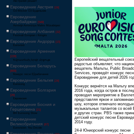
Австралия решает
Евровидение Австрия
[24]
Ö3-Wecker Ö3 Будильник
Евровидение
Азербайджан
[549]
Avrovijn Avroviziya Mahnı Müsabiqəsi
Евровидение Албания
[32]
Festivali Evropian i Këngës
Евровидение Андорра
[15]
Eurovisió
Евровидение Армения
[228]
Европейский вещательный союз
Եվրատեսիլ երգի մրցույթ
радостью объявляет, что нацио
Евровидение Беларусь
вещатель Мальты, Public Broadc
[600]
Services, проведёт конкурс песн
Конкурс песні Еўрабачанне
Евровидение для детей 2026 го
Евровидение Бельгия
[24]
Eurosong
Конкурс вернётся на Мальту вп
Евровидение Болгария
2016 года, когда остров в после
проводил мероприятие в Валлет
[26]
Евровизия
представляя яркое и запомина
шоу, которое отмечало молодых
Евровидение Босния и
музыкальных талантов со всей
Герцеговина
[21]
и других стран. PBS также при
BH Eurosong Show
детский конкурс песни Евровид
Евровидение
2014 году.
Великобритания
[67]
Eurovision: You Decide
24-й Юниорский конкурс песни
Евровидение Венгрия