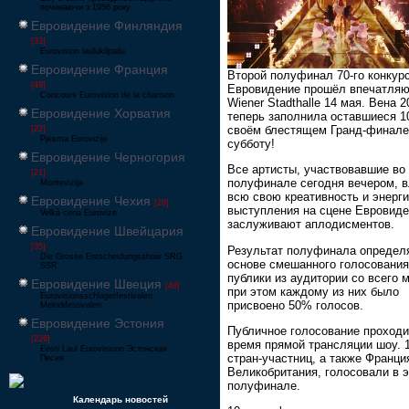
починаючи з 1956 року
Евровидение Финляндия
[33]
Eurovision laulukilpailu
Евровидение Франция
Второй полуфинал 70-го конкур
[49]
Евровидение прошёл впечатля
Concours Eurovision de la chanson
Wiener Stadthalle 14 мая. Вена 2
Евровидение Хорватия
теперь заполнила оставшиеся 1
своём блестящем Гранд-финале
[22]
Pjesma Eurovizije
субботу!
Евровидение Черногория
Все артисты, участвовавшие во
[21]
полуфинале сегодня вечером, 
Montevizija
всю свою креативность и энерг
Евровидение Чехия
[26]
выступления на сцене Евровиде
Velká cena Eurovize
заслуживают аплодисментов.
Евровидение Швейцария
[35]
Результат полуфинала определ
Die Grosse Entscheidungsshow SRG
основе смешанного голосования
SSR
публики из аудитории со всего 
Евровидение Швеция
[48]
при этом каждому из них было
Eurovisionsschlagerfestivalen
присвоено 50% голосов.
Melodifestivalen
Евровидение Эстония
Публичное голосование проходи
[226]
время прямой трансляции шоу. 
Eesti Laul Eurovisioon Эстонская
стран-участниц, а также Франци
Песня
Великобритания, голосовали в 
полуфинале.
Календарь новостей