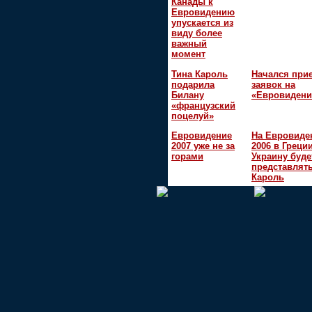
Канады к
Евровидению
упускается из
виду более
важный
момент
Тина Кароль
Начался при
подарила
заявок на
Билану
«Евровидени
«французский
поцелуй»
Евровидение
На Евровиде
2007 уже не за
2006 в Греци
горами
Украину буде
представлять
Кароль