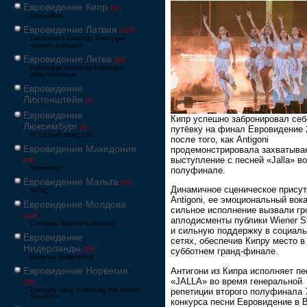
Евровидение Кипр
[52]
Γιουροβίζιον
Евровидение Латвия
[125]
Eirodziesma Eirovīzija Eirovīzijas
dziesmu konkurss
Евровидение Литва
[65]
Eurovizijoje Eurovizija Eurovizijos
dainų konkursas
Евровидение
Лихтенштейн
[6]
Евровидение
Кипр успешно забронировал себ
Люксембург
[6]
путёвку на финал Евровидение 
RTL Luxembourg LSC
после того, как Antigoni
Евровидение Македония
продемонстрировала захватыв
выступление с песней «Jalla» в
[24]
Евровизија
полуфинале.
Евровидение Мальта
[51]
Динамичное сценическое присут
MESC
Antigoni, ее эмоциональный вок
Евровидение Молдова
сильное исполнение вызвали гр
[134]
аплодисменты публики Wiener St
Concursul Muzical Eurovision
и сильную поддержку в социал
Евровидение
сетях, обеспечив Кипру место в
Нидерланды
[26]
субботнем гранд-финале.
Eurovisie Songfestival
Евровидение Норвегия
Антигони из Кипра исполняет п
«JALLA» во время генеральной
[39]
репетиции второго полуфинала 
Eurosong Sang Ryddesalg Nrk Melodi
Grand Prix
конкурса песни Евровидение в 