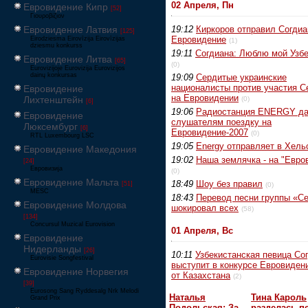
02 Апреля, Пн
Евровидение Кипр
[52]
Γιουροβίζιον
Евровидение Латвия
19:12
Киркоров отправил Согдиа
[125]
Евровидение
Eirodziesma Eirovīzija Eirovīzijas
(1)
dziesmu konkurss
19:11
Согдиана: Люблю мой Узбе
Евровидение Литва
[65]
(0)
Eurovizijoje Eurovizija Eurovizijos
dainų konkursas
19:09
Сердитые украинские
националисты против участия 
Евровидение
на Евровидении
Лихтенштейн
(0)
[6]
19:06
Радиостанция ENERGY да
Евровидение
слушателям поездку на
Люксембург
[6]
Евровидение-2007
(0)
RTL Luxembourg LSC
19:05
Energy отправляет в Хель
Евровидение Македония
19:02
Наша землячка - на "Евро
[24]
Евровизија
(0)
Евровидение Мальта
18:49
Шоу без правил
[51]
(0)
MESC
18:43
Перевод песни группы «С
Евровидение Молдова
шокировал всех
(58)
[134]
Concursul Muzical Eurovision
01 Апреля, Вс
Евровидение
Нидерланды
[26]
10:11
Узбекистанская певица Со
Eurovisie Songfestival
выступит в конкурсе Евровиден
Евровидение Норвегия
от Казахстана
(2)
[39]
Eurosong Sang Ryddesalg Nrk Melodi
Наталья
Тина Кароль
Grand Prix
Подольская: За
разделась п