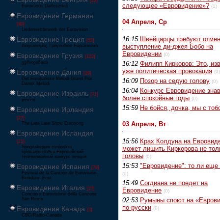
[22]
следующее «Евровидение»?
Eurovíziós Dalfesztivá
(1)
Евровидение Германия
04 Апреля, Ср
[80]
Liederwettbewerb der Eurovision
Евровидение Греция
16:15
Швейцарцы требуют отмен
[52]
выступление ди-джея Бобо на
Διαγωνισμός Τραγουδιού Ευρώεικονα
Евровидении
Евровидение Грузия
(0)
[122]
ევროვიზიის
16:12
Филипп Киркоров: Это, изв
уже политическая провокация
Евровидение Дания
(0)
[29]
Det Europæiske Melodi Grand Prix
16:09
Позор на седую голову
(0)
Dansk Melodi
16:04
Конкурс Евровидение знав
Евровидение Израиль
[71]
более спокойные годы
(0)
‏אירוויזיון
15:59
Не бойся, дочка, мы с тоб
Евровидение Ирландия
[27]
03 Апреля, Вт
The Late Late Show Eurosong
Евровидение Исландия
15:56
Крах Колдуна на Евровид
[21]
Söngvakeppni evrópskra
может лишить Киркорова не тол
sjónvarpsstöðva Европейский
головы
(0)
телевизионный конкурс певцов
15:53
"Евровидение": то ли еще 
Евровидение Испания
[79]
Festival de la Canción de Eurovisión
(0)
Benidorm Fest
15:49
Согдиана не поедет на
Евровидение Италия
[27]
Евровидение
(0)
Concorso Eurovisione della Canzone
San Remo
02:53
Румыны споют на «Евров
по-русски
Евровидение Канада
(0)
[3]
CBC/Radio-Canada