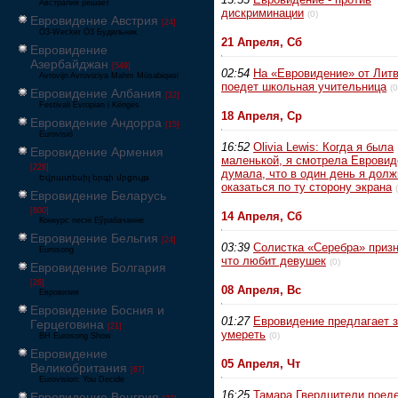
Австралия решает
дискриминации
(0)
Евровидение Австрия
[24]
Ö3-Wecker Ö3 Будильник
21 Апреля, Сб
Евровидение
Азербайджан
[549]
02:54
На «Евровидение» от Лит
Avrovijn Avroviziya Mahnı Müsabiqəsi
поедет школьная учительница
(0
Евровидение Албания
[32]
Festivali Evropian i Këngës
18 Апреля, Ср
Евровидение Андорра
[15]
Eurovisió
16:52
Olivia Lewis: Когда я была
Евровидение Армения
маленькой, я смотрела Евровид
[228]
думала, что в один день я долж
Եվրատեսիլ երգի մրցույթ
оказаться по ту сторону экрана
Евровидение Беларусь
[600]
14 Апреля, Сб
Конкурс песні Еўрабачанне
Евровидение Бельгия
[24]
03:39
Солистка «Серебра» приз
Eurosong
что любит девушек
(0)
Евровидение Болгария
[26]
08 Апреля, Вс
Евровизия
Евровидение Босния и
01:27
Евровидение предлагает 
Герцеговина
[21]
умереть
(0)
BH Eurosong Show
Евровидение
05 Апреля, Чт
Великобритания
[67]
Eurovision: You Decide
16:25
Тамара Гвердцители поеде
Евровидение Венгрия