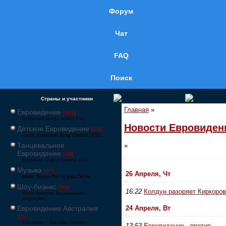
Форум
Чат
FAQ
Поиск
Страны и участники
Главная
»
Евровидение
[1858]
Eurovision Song Contest ESC
Новости Евровиден
Детское Евровидение
[878]
Junior Eurovision Song Contest JESC
Танцевальное
»
Евровидение
[106]
Eurovision Dance Contest EDC
Музыка
[257]
26 Апреля, Чт
Music Songs Поп-музыка Песни
Шоу-бизнес
[564]
16:22
Колдун разоряет Киркоро
Show Business Музыкальная
индустрия
Евровидение Австралия
24 Апреля, Вт
[17]
Eurovision – Australia Decides
13:53
Евровидение - против