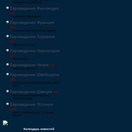
починаючи з 1956 року
Евровидение Финляндия
[33]
Eurovision laulukilpailu
Евровидение Франция
[49]
Concours Eurovision de la chanson
Евровидение Хорватия
[22]
Pjesma Eurovizije
Евровидение Черногория
[21]
Montevizija
Евровидение Чехия
[26]
Velká cena Eurovize
Евровидение Швейцария
[35]
Die Grosse Entscheidungsshow SRG
SSR
Евровидение Швеция
[48]
Eurovisionsschlagerfestivalen
Melodifestivalen
Евровидение Эстония
[226]
Eesti Laul Eurovisioon Эстонская
Песня
Календарь новостей