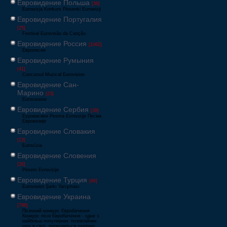
Евровидение Польша
[36]
Eurowizja Konkurs Piosenki Eurowizji
Евровидение Португалия
[25]
Festival Eurovisão da Canção
Евровидение Россия
[1062]
Европесня
Евровидение Румыния
[41]
Concursul Muzical Eurovision
Евровидение Сан-
Марино
[23]
Eurovisione
Евровидение Сербия
[39]
Еуровисион Pesma Evrovizije Песма
Евровизије
Евровидение Словакия
[13]
Eurovízia
Евровидение Словения
[26]
Pesem Evrovizije
Евровидение Турция
[66]
Eurovision Şarkı Yarışması
Евровидение Украина
[796]
Пісенний конкурс Євробачення
Конкурс пісні Євробачення - одне з
найбільш популярних телевізійних
шоу в світі, проводиться щорічно,