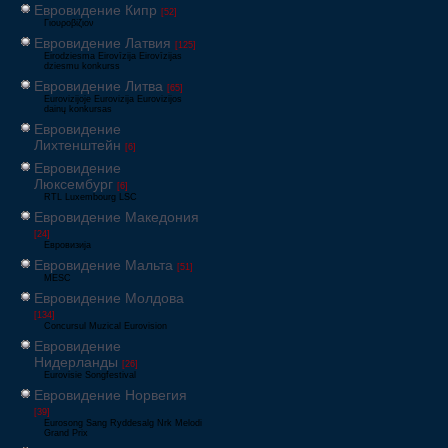
Евровидение Кипр
[52]
Γιουροβίζιον
Евровидение Латвия
[125]
Eirodziesma Eirovīzija Eirovīzijas
dziesmu konkurss
Евровидение Литва
[65]
Eurovizijoje Eurovizija Eurovizijos
dainų konkursas
Евровидение
Лихтенштейн
[6]
Евровидение
Люксембург
[6]
RTL Luxembourg LSC
Евровидение Македония
[24]
Евровизија
Евровидение Мальта
[51]
MESC
Евровидение Молдова
[134]
Concursul Muzical Eurovision
Евровидение
Нидерланды
[26]
Eurovisie Songfestival
Евровидение Норвегия
[39]
Eurosong Sang Ryddesalg Nrk Melodi
Grand Prix