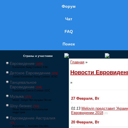
Форум
Чат
FAQ
Поиск
Страны и участники
Главная
»
Евровидение
[1858]
Eurovision Song Contest ESC
Новости Евровиден
Детское Евровидение
[878]
Junior Eurovision Song Contest JESC
Танцевальное
»
Евровидение
[106]
Eurovision Dance Contest EDC
Музыка
[257]
27 Февраля, Вт
Music Songs Поп-музыка Песни
Шоу-бизнес
[564]
01:13
Melovin представит Украин
Show Business Музыкальная
Евровидении 2018
индустрия
(0)
Евровидение Австралия
20 Февраля, Вт
[17]
Eurovision – Australia Decides