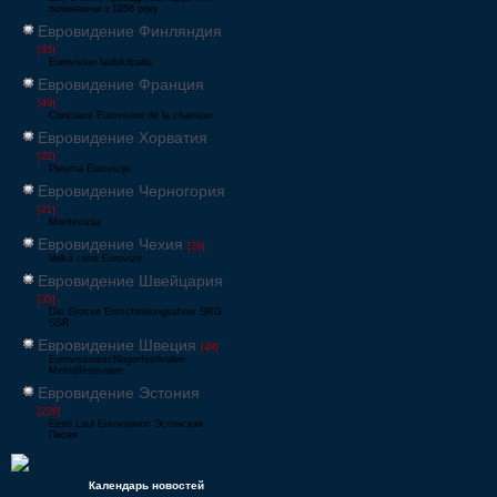
починаючи з 1956 року
Евровидение Финляндия
[33]
Eurovision laulukilpailu
Евровидение Франция
[49]
Concours Eurovision de la chanson
Евровидение Хорватия
[22]
Pjesma Eurovizije
Евровидение Черногория
[21]
Montevizija
Евровидение Чехия
[26]
Velká cena Eurovize
Евровидение Швейцария
[35]
Die Grosse Entscheidungsshow SRG
SSR
Евровидение Швеция
[48]
Eurovisionsschlagerfestivalen
Melodifestivalen
Евровидение Эстония
[226]
Eesti Laul Eurovisioon Эстонская
Песня
Календарь новостей