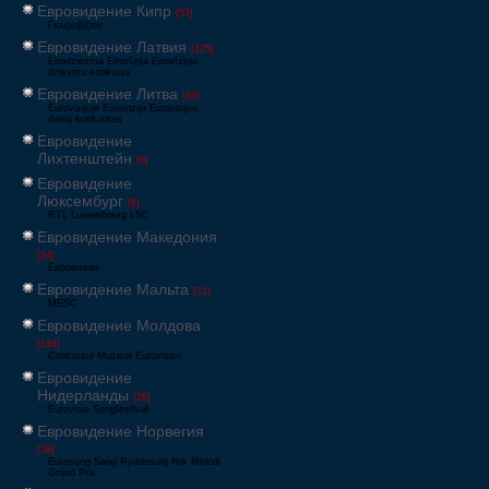
Евровидение Кипр
[52]
Γιουροβίζιον
Евровидение Латвия
[125]
Eirodziesma Eirovīzija Eirovīzijas
dziesmu konkurss
Евровидение Литва
[65]
Eurovizijoje Eurovizija Eurovizijos
dainų konkursas
Евровидение
Лихтенштейн
[6]
Евровидение
Люксембург
[6]
RTL Luxembourg LSC
Евровидение Македония
[24]
Евровизија
Евровидение Мальта
[51]
MESC
Евровидение Молдова
[134]
Concursul Muzical Eurovision
Евровидение
Нидерланды
[26]
Eurovisie Songfestival
Евровидение Норвегия
[39]
Eurosong Sang Ryddesalg Nrk Melodi
Grand Prix