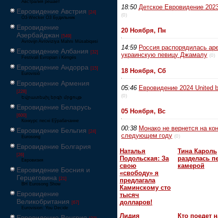
Австралия решает
18:50
Детское Евровидение 202
Евровидение Австрия
[24]
(0)
Ö3-Wecker Ö3 Будильник
Евровидение
20 Ноября, Пн
Азербайджан
[549]
Avrovijn Avroviziya Mahnı Müsabiqəsi
14:59
Россия распорядилась ар
Евровидение Албания
[32]
украинскую певицу Джамалу
(0)
Festivali Evropian i Këngës
Евровидение Андорра
[15]
18 Ноября, Сб
Eurovisió
Евровидение Армения
05:46
Евровидение 2024 United 
[228]
(0)
Եվրատեսիլ երգի մրցույթ
Евровидение Беларусь
05 Ноября, Вс
[600]
Конкурс песні Еўрабачанне
00:38
Монако не вернется на кон
Евровидение Бельгия
[24]
следующем году
(0)
Eurosong
Евровидение Болгария
Наталья
Тина Кароль
[26]
Подольская: За
разделась п
Евровизия
свою
камерой
Евровидение Босния и
«свободу» я
Герцеговина
[21]
предлагала
BH Eurosong Show
Каминскому сто
Евровидение
тысяч
Великобритания
долларов!
[67]
Eurovision: You Decide
Лидия
Кто поедет н
Евровидение Венгрия