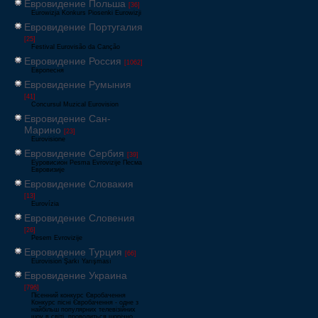
Евровидение Польша
[36]
Eurowizja Konkurs Piosenki Eurowizji
Евровидение Португалия
[25]
Festival Eurovisão da Canção
Евровидение Россия
[1062]
Европесня
Евровидение Румыния
[41]
Concursul Muzical Eurovision
Евровидение Сан-
Марино
[23]
Eurovisione
Евровидение Сербия
[39]
Еуровисион Pesma Evrovizije Песма
Евровизије
Евровидение Словакия
[13]
Eurovízia
Евровидение Словения
[26]
Pesem Evrovizije
Евровидение Турция
[66]
Eurovision Şarkı Yarışması
Евровидение Украина
[796]
Пісенний конкурс Євробачення
Конкурс пісні Євробачення - одне з
найбільш популярних телевізійних
шоу в світі, проводиться щорічно,