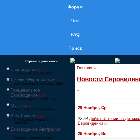
Форум
Чат
FAQ
Поиск
Страны и участники
Главная
»
Евровидение
[1858]
Eurovision Song Contest ESC
Новости Евровиден
Детское Евровидение
[878]
Junior Eurovision Song Contest JESC
Танцевальное
»
Евровидение
[106]
Eurovision Dance Contest EDC
Музыка
[257]
29 Ноября, Ср
Music Songs Поп-музыка Песни
Шоу-бизнес
[564]
22:54
Дебют Эстонии на Детско
Show Business Музыкальная
Евровидении
индустрия
(0)
Евровидение Австралия
26 Ноября, Вс
[17]
Eurovision – Australia Decides