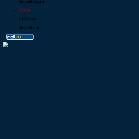
lenvestorg.ru
Здесь
в Москве
abvaktiv.ru