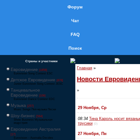
Форум
Чат
FAQ
Поиск
Страны и участники
Главная
»
Евровидение
[1858]
Eurovision Song Contest ESC
Новости Евровиден
Детское Евровидение
[878]
Junior Eurovision Song Contest JESC
Танцевальное
»
Евровидение
[106]
Eurovision Dance Contest EDC
Музыка
[257]
29 Ноября, Ср
Music Songs Поп-музыка Песни
Шоу-бизнес
[564]
08:34
Тина Кароль носит вязаны
Show Business Музыкальная
трусики
индустрия
(0)
Евровидение Австралия
27 Ноября, Пн
[17]
Eurovision – Australia Decides