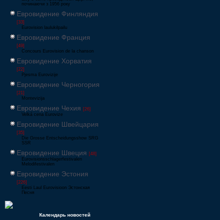
починаючи з 1956 року
Евровидение Финляндия
[33]
Eurovision laulukilpailu
Евровидение Франция
[49]
Concours Eurovision de la chanson
Евровидение Хорватия
[22]
Pjesma Eurovizije
Евровидение Черногория
[21]
Montevizija
Евровидение Чехия
[26]
Velká cena Eurovize
Евровидение Швейцария
[35]
Die Grosse Entscheidungsshow SRG
SSR
Евровидение Швеция
[48]
Eurovisionsschlagerfestivalen
Melodifestivalen
Евровидение Эстония
[226]
Eesti Laul Eurovisioon Эстонская
Песня
Календарь новостей