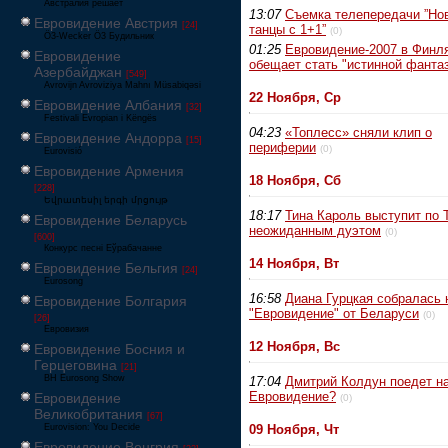
Австралия решает
13:07
Съемка телепередачи ”Но
Евровидение Австрия
[24]
танцы с 1+1”
(0)
Ö3-Wecker Ö3 Будильник
01:25
Евровидение-2007 в Финл
Евровидение
обещает стать "истинной фанта
Азербайджан
[549]
Avrovijn Avroviziya Mahnı Müsabiqəsi
22 Ноября, Ср
Евровидение Албания
[32]
Festivali Evropian i Këngës
04:23
«Топлесс» сняли клип о
Евровидение Андорра
[15]
периферии
(0)
Eurovisió
Евровидение Армения
18 Ноября, Сб
[228]
Եվրատեսիլ երգի մրցույթ
18:17
Тина Кароль выступит по 
Евровидение Беларусь
неожиданным дуэтом
(0)
[600]
Конкурс песні Еўрабачанне
14 Ноября, Вт
Евровидение Бельгия
[24]
Eurosong
16:58
Диана Гурцкая собралась 
Евровидение Болгария
"Евровидение" от Беларуси
(0)
[26]
Евровизия
12 Ноября, Вс
Евровидение Босния и
Герцеговина
[21]
BH Eurosong Show
17:04
Дмитрий Колдун поедет н
Евровидение?
Евровидение
(0)
Великобритания
[67]
Eurovision: You Decide
09 Ноября, Чт
Евровидение Венгрия