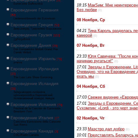
[22]
Eurovíziós Dalfesztivá
18:15
МакSим: Мне неинтересен
Евровидение Германия
Без любви
(0)
[80]
Liederwettbewerb der Eurovision
08 Ноября, Ср
Евровидение Греция
[52]
Διαγωνισμός Τραγουδιού Ευρώεικονα
04:21
Тина Кароль разделась п
Евровидение Грузия
камерой
[122]
(0)
ევროვიზიის
Евровидение Дания
07 Ноября, Вт
[29]
Det Europæiske Melodi Grand Prix
Dansk Melodi
23:33
Юля Савичева: "После ко
Евровидение Израиль
[71]
начинаю ругаться!"
(0)
‏אירוויזיון
17:01
Звезды о Евровидении. Lit
Евровидение Ирландия
Очевидно, что на Евровидение
[27]
ехать мы
(0)
The Late Late Show Eurosong
Евровидение Исландия
04 Ноября, Сб
[21]
Söngvakeppni evrópskra
sjónvarpsstöðva Европейский
17:03
Свежее видение «Евровид
телевизионный конкурс певцов
17:01
Звезды о Евровидении. Се
Евровидение Испания
[79]
Сухомлин: «Lordi - это черт знае
Festival de la Canción de Eurovisión
Benidorm Fest
Евровидение Италия
02 Ноября, Чт
[27]
Concorso Eurovisione della Canzone
San Remo
23:33
Маэстро дал добро
(0)
Евровидение Канада
[3]
10:01
Представлять Беларусь н
CBC/Radio-Canada