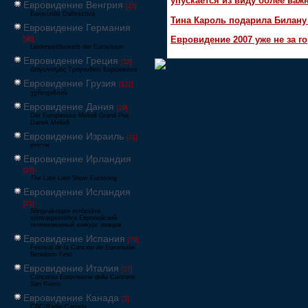
упускается из виду более ва
Евровидение Венгрия
[22]
Eurovíziós Dalfesztivá
Тина Кароль подарила Билану
Евровидение Германия
Евровидение 2007 уже не за г
[80]
Liederwettbewerb der Eurovision
Евровидение Греция
[52]
Διαγωνισμός Τραγουδιού Ευρώεικονα
Евровидение Грузия
[122]
ევროვიზიის
Евровидение Дания
[29]
Det Europæiske Melodi Grand Prix
Dansk Melodi
Евровидение Израиль
[71]
‏אירוויזיון
Евровидение Ирландия
[27]
The Late Late Show Eurosong
Евровидение Исландия
[21]
Söngvakeppni evrópskra
sjónvarpsstöðva Европейский
телевизионный конкурс певцов
Евровидение Испания
[79]
Festival de la Canción de Eurovisión
Benidorm Fest
Евровидение Италия
[27]
Concorso Eurovisione della Canzone
San Remo
Евровидение Канада
[3]
CBC/Radio-Canada