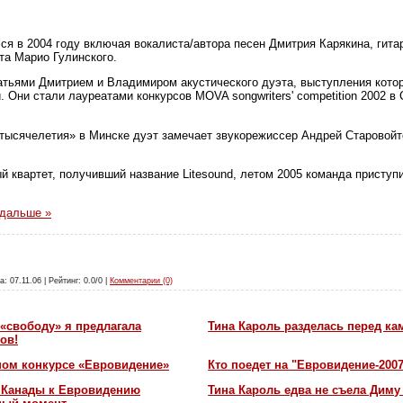
лся в 2004 году включая вокалиста/автора песен Дмитрия Карякина, гит
та Марио Гулинского.
атьями Дмитрием и Владимиром акустического дуэта, выступления кото
. Они стали лауреатами конкурсов MOVA songwriters' competition 2002 
 тысячелетия» в Минске дуэт замечает звукорежиссер Андрей Старовой
й квартет, получивший название Litesound, летом 2005 команда приступи
 дальше »
а: 07.11.06 | Рейтинг: 0.0/0 |
Комментарии (0)
«свободу» я предлагала
Тина Кароль разделась перед ка
ов!
ном конкурсе «Евровидение»
Кто поедет на "Евровидение-200
и Канады к Евровидению
Тина Кароль едва не съела Диму