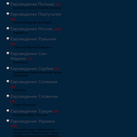
Евровидение Польша
[36]
Eurowizja Konkurs Piosenki Eurowizji
Евровидение Португалия
[25]
Festival Eurovisão da Canção
Евровидение Россия
[1062]
Европесня
Евровидение Румыния
[41]
Concursul Muzical Eurovision
Евровидение Сан-
Марино
[23]
Eurovisione
Евровидение Сербия
[39]
Еуровисион Pesma Evrovizije Песма
Евровизије
Евровидение Словакия
[13]
Eurovízia
Евровидение Словения
[26]
Pesem Evrovizije
Евровидение Турция
[66]
Eurovision Şarkı Yarışması
Евровидение Украина
[796]
Пісенний конкурс Євробачення
Конкурс пісні Євробачення - одне з
найбільш популярних телевізійних