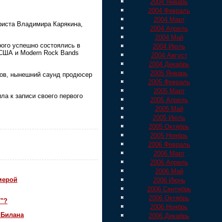
2004 Январь
2004 Февраль
2004 Март
ариста Владимира Карякина,
2004 Апрель
2004 Май
рого успешно состоялись в
2004 Июль
в США и Modern Rock Bands
2004 Август
2004 Декабрь
2005 Январь
тов, нынешний саунд продюсер
2005 Февраль
2005 Март
ла к записи своего первого
2005 Апрель
2005 Май
2005 Июль
2005 Октябрь
2005 Ноябрь
2006 Февраль
2006 Март
2006 Апрель
2006 Май
мерой
2006 Июнь
2006 Сентябрь
2006 Октябрь
7"?
2006 Ноябрь
 Билана
2006 Декабрь