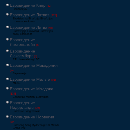
Евровидение Кипр
[52]
Γιουροβίζιον
Евровидение Латвия
[125]
Eirodziesma Eirovīzija Eirovīzijas
dziesmu konkurss
Евровидение Литва
[65]
Eurovizijoje Eurovizija Eurovizijos
dainų konkursas
Евровидение
Лихтенштейн
[6]
Евровидение
Люксембург
[6]
RTL Luxembourg LSC
Евровидение Македония
[24]
Евровизија
Евровидение Мальта
[51]
MESC
Евровидение Молдова
[134]
Concursul Muzical Eurovision
Евровидение
Нидерланды
[26]
Eurovisie Songfestival
Евровидение Норвегия
[39]
Eurosong Sang Ryddesalg Nrk Melodi
Grand Prix