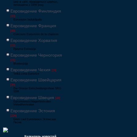
шоу в світі, проводиться щорічно,
починаючи з 1956 року
Евровидение Финляндия
[33]
Eurovision laulukilpailu
Евровидение Франция
[49]
Concours Eurovision de la chanson
Евровидение Хорватия
[22]
Pjesma Eurovizije
Евровидение Черногория
[21]
Montevizija
Евровидение Чехия
[26]
Velká cena Eurovize
Евровидение Швейцария
[35]
Die Grosse Entscheidungsshow SRG
SSR
Евровидение Швеция
[48]
Eurovisionsschlagerfestivalen
Melodifestivalen
Евровидение Эстония
[226]
Eesti Laul Eurovisioon Эстонская
Песня
Календарь новостей