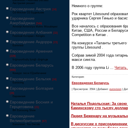
Eurovision – Australia Decides
Австралия решает
Немного о группе:
Евровидение Австрия
[24]
Ö3-Wecker Ö3 Будильник
Рок квартет Litesound образова
ударника Сергея Гинько и басис
Евровидение
Азербайджан
[549]
Все началось с образования бр
Avrovijn Avroviziya Mahnı Müsabiqəsi
Китае, США, России и Беларуси
Евровидение Албания
[32]
Competition в Китае .
Festivali Evropian i Këngës
Евровидение Андорра
На конкурсе «Таланты третьего
[15]
Eurovisió
группы Litesound .
Евровидение Армения
Собрав зимой 2004 года гитарны
[228]
макси сингла.
Եվրատեսիլ երգի մրցույթ
Евровидение Беларусь
В 2006 году группа Li
...
Читать
[600]
Конкурс песні Еўрабачанне
Категория:
Евровидение Бельгия
[24]
Eurosong
Евровидение Беларусь
Евровидение Болгария
| Просмотров: 3564 | Добавил:
eurovision
| Дат
[26]
Евровизия
Евровидение Босния и
Наталья Подольская: За свою 
Герцеговина
Каминскому сто тысяч доллар
[21]
BH Eurosong Show
Евровидение
Лидия Беженару на музыкаль
Великобритания
[67]
В дискуссии о присоединени
Eurovision: You Decide