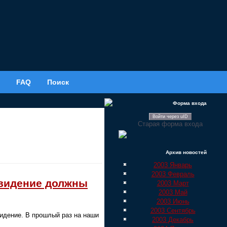
FAQ
Поиск
Форма входа
Войти через uID
Старая форма входа
Архив новостей
2003 Январь
2003 Февраль
овидение должны
2003 Март
2003 Май
2003 Июнь
2003 Сентябрь
идение. В прошлый раз на наши
2003 Декабрь