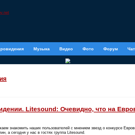
вровидения
Музыка
Видео
Фото
Форум
Чат
ия
идении. Litesound: Очевидно, что на Евр
аем знакомить наших пользователей с мнением звезд о конкурсе Евров
н, а сегодня у нас в гостях группа Litesound.