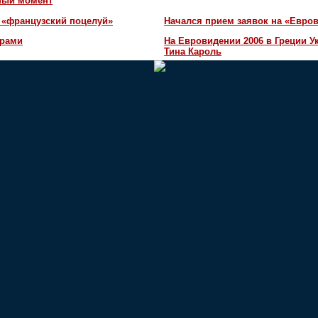
жный момент
 «французский поцелуй»
Начался прием заявок на «Евров
орами
На Евровидении 2006 в Греции У
Тина Кароль