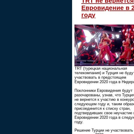
TRT не вернется
Евровидение в 
году
TRT (турецкая национальная
телекомпания) и Турция не буду
участвовать в предстоящем
Евровидении 2020 года в Нидер
Поклонники Евровидения будут
разочарованы, узнав, что Турци
не вернется к участию в конкурс
следующем году и, таким образ
присоединится к списку стран,
подтвердивших свое неучастие 
Евровидении 2020 года в след
году.
Решение Турции не участвовать