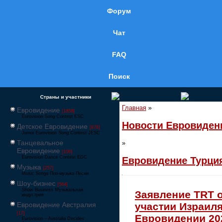
Форум
Чат
FAQ
Поиск
Страны и участники
Главная
»
Евровидение
[1858]
Eurovision Song Contest ESC
Новости Евровиден
Детское Евровидение
[878]
Junior Eurovision Song Contest JESC
Танцевальное
»
Евровидение
[106]
Eurovision Dance Contest EDC
Евровидение Турци
Музыка
[257]
Music Songs Поп-музыка Песни
Шоу-бизнес
[564]
Show Business Музыкальная
Заявление TRT 
индустрия
Евровидение Австралия
участии Израиля
[17]
Евровидении 20
Eurovision – Australia Decides