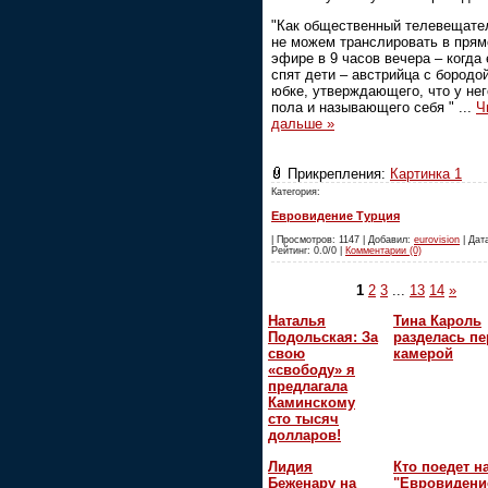
"Как общественный телевещате
не можем транслировать в пря
эфире в 9 часов вечера – когда
спят дети – австрийца с бородой
юбке, утверждающего, что у нег
пола и называющего себя "
...
Ч
дальше »
Прикрепления:
Картинка 1
Категория:
Евровидение Турция
| Просмотров: 1147 | Добавил:
eurovision
| Дата
Рейтинг: 0.0/0 |
Комментарии (0)
1
2
3
...
13
14
»
Наталья
Тина Кароль
Подольская: За
разделась пе
свою
камерой
«свободу» я
предлагала
Каминскому
сто тысяч
долларов!
Лидия
Кто поедет н
Беженару на
"Евровидени