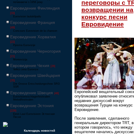
переговоры с T
починаючи з 1956 року
Евровидение Финляндия
возвращении на
[33]
конкурс песни
Eurovision laulukilpailu
Евровидение Франция
Евровидение
[49]
Concours Eurovision de la chanson
Евровидение Хорватия
[22]
Pjesma Eurovizije
Евровидение Черногория
[21]
Montevizija
Евровидение Чехия
[26]
Velká cena Eurovize
Евровидение Швейцария
[35]
Die Grosse Entscheidungsshow SRG
SSR
Европейский вещательный союз
Евровидение Швеция
[48]
опубликовал заявление относит
Eurovisionsschlagerfestivalen
Melodifestivalen
недавних дискуссий вокруг
возвращения Турции на конкурс
Евровидение Эстония
Евровидение.
[226]
Eesti Laul Eurovisioon Эстонская
Песня
После заявления, сделанного
генеральным директором TRT, в
котором говорилось, что между
Календарь новостей
вещателем начались дискуссии