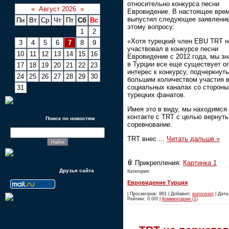
относительно конкурса песни
«
Август 2026
»
Евровидение. В настоящее вре
выпустил следующее заявление
Пн
Вт
Ср
Чт
Пт
Сб
Вс
этому вопросу:
1
2
«Хотя турецкий член EBU TRT н
3
4
5
6
7
8
9
участвовал в конкурсе песни
10
11
12
13
14
15
16
Евровидение с 2012 года, мы зн
в Турции все еще существует о
17
18
19
20
21
22
23
интерес к конкурсу, подчеркнут
24
25
26
27
28
29
30
большим количеством участия 
социальных каналах со стороны
31
турецких фанатов.
Имея это в виду, мы находимся
контакте с TRT с целью вернуть
Поиск по новостям
соревнование.
TRT внес
...
Читать дальше »
Прикрепления:
Картинка 1
Друзья сайта
Категория:
Евровидение Турция
| Просмотров: 881 | Добавил:
eurovision
| Дата:
Рейтинг: 0.0/0 |
Комментарии (1)