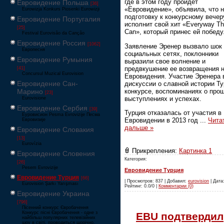
где в этом году пройдет
Евровидение Польша
[36]
«Евровидение», объявила, что 
Eurowizja Konkurs Piosenki Eurowizji
подготовку к конкурсному вечер
Евровидение Португалия
исполнит свой хит «Everyway Tha
[25]
Can», который принес ей победу
Festival Eurovisão da Canção
Евровидение Россия
[1062]
Заявление Эренер вызвало шок
Европесня
социальных сетях, поклонники
Евровидение Румыния
выразили свое волнение и
предвкушение ее возвращения н
[41]
Concursul Muzical Eurovision
Евровидения. Участие Эренера 
Евровидение Сан-
дискуссии о славной истории Ту
конкурсе, воспоминаниях о про
Марино
[23]
выступлениях и успехах.
Eurovisione
Евровидение Сербия
[39]
Турция отказалась от участия в
Еуровисион Pesma Evrovizije Песма
Евровидении в 2013 год
...
Чита
Евровизије
дальше »
Евровидение Словакия
[13]
Eurovízia
Прикрепления:
Картинка 1
Евровидение Словения
Категория:
[26]
Pesem Evrovizije
Евровидение Турция
Евровидение Турция
[66]
| Просмотров: 837 | Добавил:
eurovision
| Дата:
Eurovision Şarkı Yarışması
Рейтинг: 0.0/0 |
Комментарии (0)
Евровидение Украина
[796]
Пісенний конкурс Євробачення
Конкурс пісні Євробачення - одне з
EBU подтвердил
найбільш популярних телевізійних
шоу в світі, проводиться щорічно,