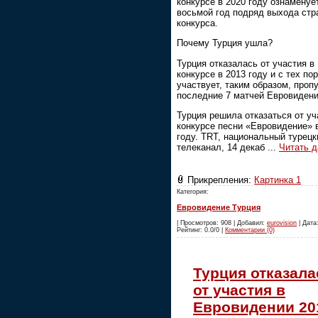
конкурсе в 2020 году ознаменуе
восьмой год подряд выхода стр
конкурса.
Почему Турция ушла?
Турция отказалась от участия в
конкурсе в 2013 году и с тех пор
участвует, таким образом, проп
последние 7 матчей Евровидени
Турция решила отказаться от уч
конкурсе песни «Евровидение» 
году. TRT, национальный турецк
телеканал, 14 декаб
...
Читать 
Прикрепления:
Картинка 1
Категория:
Евровидение Турция
| Просмотров: 908 | Добавил:
eurovision
| Дата:
Рейтинг: 0.0/0 |
Комментарии (0)
Турция отказала
от участия в
Евровидении 20