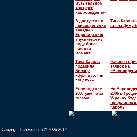
музыкальном
конкурсе
«Евровидение»
В дискуссии о
Тина Кароль 
присоединении
съела Диму 
Канады к
Евровидению
упускается из
виду более
важный
момент
Тина Кароль
Начался при
подарила
заявок на
Билану
«Евровидени
«французский
поцелуй»
Евровидение
На Евровиде
2007 уже не за
2006 в Греци
горами
Украину буде
представлять
Кароль
Copyright Eurovision.in © 2006-2012