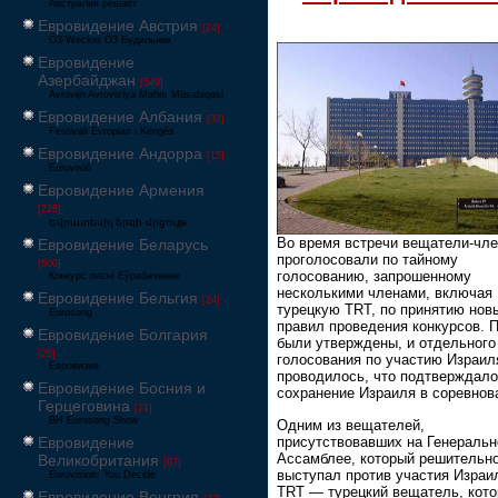
Австралия решает
Евровидение Австрия
[24]
Ö3-Wecker Ö3 Будильник
Евровидение
Азербайджан
[549]
Avrovijn Avroviziya Mahnı Müsabiqəsi
Евровидение Албания
[32]
Festivali Evropian i Këngës
Евровидение Андорра
[15]
Eurovisió
Евровидение Армения
[228]
Եվրատեսիլ երգի մրցույթ
Во время встречи вещатели-чл
Евровидение Беларусь
проголосовали по тайному
[600]
голосованию, запрошенному
Конкурс песні Еўрабачанне
несколькими членами, включая
Евровидение Бельгия
[24]
турецкую TRT, по принятию нов
Eurosong
правил проведения конкурсов. 
Евровидение Болгария
были утверждены, и отдельного
[26]
голосования по участию Израил
Евровизия
проводилось, что подтверждало
Евровидение Босния и
сохранение Израиля в соревнов
Герцеговина
[21]
BH Eurosong Show
Одним из вещателей,
присутствовавших на Генеральн
Евровидение
Ассамблее, который решительн
Великобритания
[67]
выступал против участия Израи
Eurovision: You Decide
TRT — турецкий вещатель, кот
Евровидение Венгрия