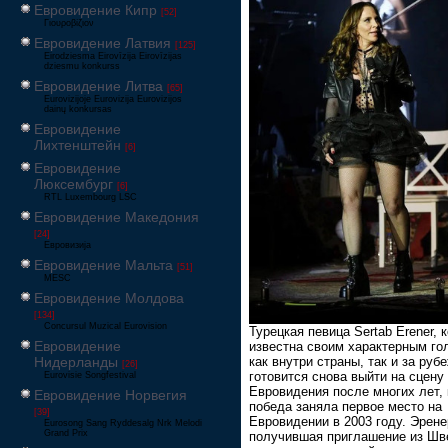
Евровидение Кипр
[52]
Γιουροβίζιον
Евровидение Латвия
[125]
Eirodziesma Eirovīzija Eirovīzijas
dziesmu konkurss
Евровидение Литва
[65]
Eurovizijoje Eurovizija Eurovizijos
dainų konkursas
Евровидение
Лихтенштейн
[6]
Евровидение
Люксембург
[6]
RTL Luxembourg LSC
Евровидение Македония
[24]
Евровизија
Евровидение Мальта
[51]
MESC
Евровидение Молдова
[134]
Concursul Muzical Eurovision
Турецкая певица Sertab Erener, 
Евровидение
известна своим характерным го
Нидерланды
как внутри страны, так и за руб
[26]
готовится снова выйти на сцену
Eurovisie Songfestival
Евровидения после многих лет, 
Евровидение Норвегия
победа заняла первое место на
[39]
Евровидении в 2003 году. Эрене
Eurosong Sang Ryddesalg Nrk Melodi
Grand Prix
получившая приглашение из Шв