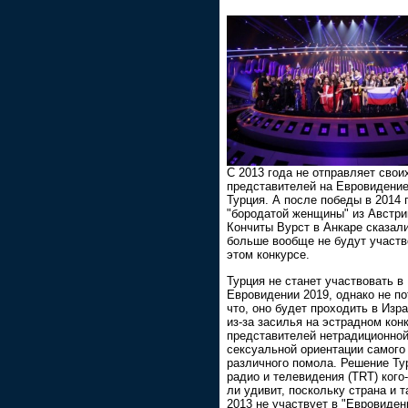
С 2013 года не отправляет свои
представителей на Евровидение
Турция. А после победы в 2014 
"бородатой женщины" из Австри
Кончиты Вурст в Анкаре сказали
больше вообще не будут участв
этом конкурсе.
Турция не станет участвовать в
Евровидении 2019, однако не п
что, оно будет проходить в Изра
из-за засилья на эстрадном кон
представителей нетрадиционно
сексуальной ориентации самого
различного помола. Решение Ту
радио и телевидения (TRT) кого
ли удивит, поскольку страна и т
2013 не участвует в "Евровиден