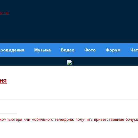
вровидения
Музыка
Видео
Фото
Форум
Чат
ия
 компьютера или мобильного телефона: получить приветственные бонусы