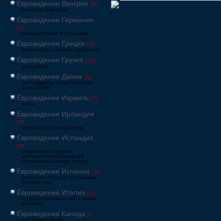
Евровидение Венгрия
[22]
Eurovíziós Dalfesztivá
Евровидение Германия
[80]
Liederwettbewerb der Eurovision
Евровидение Греция
[52]
Διαγωνισμός Τραγουδιού Ευρώεικονα
Евровидение Грузия
[122]
ევროვიზიის
Евровидение Дания
[29]
Det Europæiske Melodi Grand Prix
Dansk Melodi
Евровидение Израиль
[71]
‏אירוויזיון
Евровидение Ирландия
[27]
The Late Late Show Eurosong
Евровидение Исландия
[21]
Söngvakeppni evrópskra
sjónvarpsstöðva Европейский
телевизионный конкурс певцов
Евровидение Испания
[79]
Festival de la Canción de Eurovisión
Benidorm Fest
Евровидение Италия
[27]
Concorso Eurovisione della Canzone
San Remo
Евровидение Канада
[3]
CBC/Radio-Canada