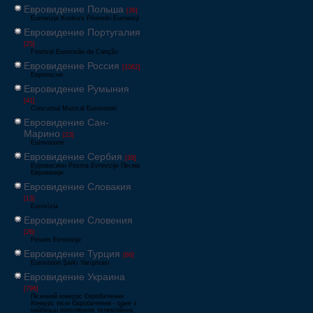
Евровидение Польша
[36]
Eurowizja Konkurs Piosenki Eurowizji
Евровидение Португалия
[25]
Festival Eurovisão da Canção
Евровидение Россия
[1062]
Европесня
Евровидение Румыния
[41]
Concursul Muzical Eurovision
Евровидение Сан-
Марино
[23]
Eurovisione
Евровидение Сербия
[39]
Еуровисион Pesma Evrovizije Песма
Евровизије
Евровидение Словакия
[13]
Eurovízia
Евровидение Словения
[26]
Pesem Evrovizije
Евровидение Турция
[66]
Eurovision Şarkı Yarışması
Евровидение Украина
[796]
Пісенний конкурс Євробачення
Конкурс пісні Євробачення - одне з
найбільш популярних телевізійних