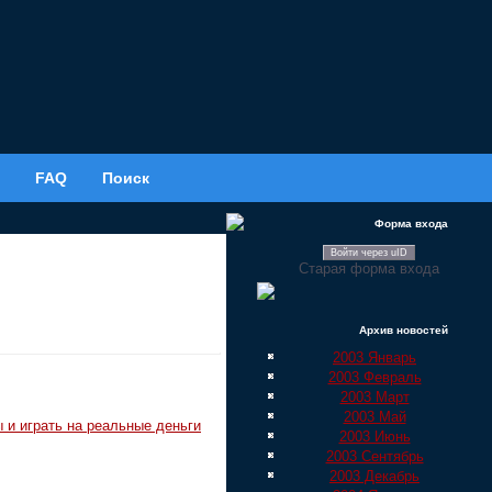
FAQ
Поиск
Форма входа
Войти через uID
Старая форма входа
Архив новостей
2003 Январь
2003 Февраль
2003 Март
2003 Май
 и играть на реальные деньги
2003 Июнь
2003 Сентябрь
2003 Декабрь