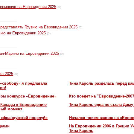
Германию на Евровидении 2025
(0)
редставлять Грузию на Евровидении 2025
(0)
лию на Евровидении 2025
(0)
Сан-Марино на Евровидении 2025
(0)
ra 2025
(0)
«свободу» я предлагала
Тина Кароль разделась перед ка
ов!
ном конкурсе «Евровидение»
Кто поедет на "Евровидение-200
и Канады к Евровидению
Тина Кароль едва не съела Диму
жный момент
 «французский поцелуй»
Начался прием заявок на «Евров
орами
На Евровидении 2006 в Греции У
Тина Кароль