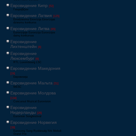
Евровидение Кипр
[52]
Γιουροβίζιον
Евровидение Латвия
[125]
Eirodziesma Eirovīzija Eirovīzijas
dziesmu konkurss
Евровидение Литва
[65]
Eurovizijoje Eurovizija Eurovizijos
dainų konkursas
Евровидение
Лихтенштейн
[6]
Евровидение
Люксембург
[6]
RTL Luxembourg LSC
Евровидение Македония
[24]
Евровизија
Евровидение Мальта
[51]
MESC
Евровидение Молдова
[134]
Concursul Muzical Eurovision
Евровидение
Нидерланды
[26]
Eurovisie Songfestival
Евровидение Норвегия
[39]
Eurosong Sang Ryddesalg Nrk Melodi
Grand Prix