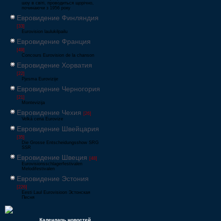
шоу в світі, проводиться щорічно,
починаючи з 1956 року
Евровидение Финляндия
[33]
Eurovision laulukilpailu
Евровидение Франция
[49]
Concours Eurovision de la chanson
Евровидение Хорватия
[22]
Pjesma Eurovizije
Евровидение Черногория
[21]
Montevizija
Евровидение Чехия
[26]
Velká cena Eurovize
Евровидение Швейцария
[35]
Die Grosse Entscheidungsshow SRG
SSR
Евровидение Швеция
[48]
Eurovisionsschlagerfestivalen
Melodifestivalen
Евровидение Эстония
[226]
Eesti Laul Eurovisioon Эстонская
Песня
Календарь новостей