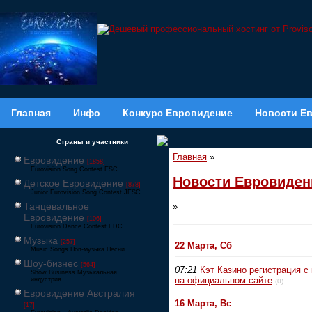
Главная
Инфо
Конкурс Евровидение
Новости Е
Страны и участники
Главная
»
Евровидение
[1858]
Eurovision Song Contest ESC
Новости Евровиден
Детское Евровидение
[878]
Junior Eurovision Song Contest JESC
Танцевальное
»
Евровидение
[106]
Eurovision Dance Contest EDC
Музыка
[257]
22 Марта, Сб
Music Songs Поп-музыка Песни
Шоу-бизнес
[564]
07:21
Кэт Казино регистрация с
Show Business Музыкальная
на официальном сайте
индустрия
(0)
Евровидение Австралия
16 Марта, Вс
[17]