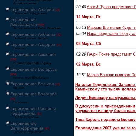
Eurovision – Australia Decides
Австралия решает
20:46
Abor & Tynna представят 
Евровидение Австрия
[24]
Ö3-Wecker Ö3 Будильник
14 Марта, Пт
Евровидение
Азербайджан
[549]
06:13
Мариам Шенгелия будет п
Avrovijn Avroviziya Mahnı Müsabiqəsi
05:34
Napa представит Португа
Евровидение Албания
[32]
Festivali Evropian i Këngës
08 Марта, Сб
Евровидение Андорра
[15]
Eurovisió
Евровидение Армения
02:29
Габри Понте представит 
[228]
Եվրատեսիլ երգի մրցույթ
02 Марта, Вс
Евровидение Беларусь
12:51
Марко Бошняк выиграл Do
[600]
Конкурс песні Еўрабачанне
Евровидение Бельгия
Наталья Подольская: За свою 
[24]
Eurosong
Каминскому сто тысяч доллар
Евровидение Болгария
Лидия Беженару на музыкаль
[26]
Евровизия
В дискуссии о присоединени
Евровидение Босния и
упускается из виду более ва
Герцеговина
[21]
BH Eurosong Show
Тина Кароль подарила Билану
Евровидение
Великобритания
Евровидение 2007 уже не за г
[67]
Eurovision: You Decide