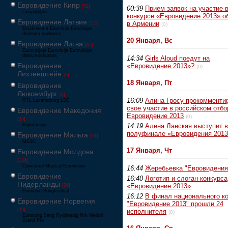
Евровидение Кипр
[52]
00:39
Прием заявок на участие 
Γιουροβίζιον
конкурсе «Евровидение 2013» о
Евровидение Латвия
в Армении
[125]
(0)
Eirodziesma Eirovīzija Eirovīzijas
dziesmu konkurss
20 Января, Вс
Евровидение Литва
[65]
Eurovizijoje Eurovizija Eurovizijos
dainų konkursas
14:34
Girls Aloud поедут на
Евровидение
«Евровидение 2013»?
(0)
Лихтенштейн
[6]
18 Января, Пт
Евровидение
Люксембург
[6]
16:09
Алина Гросу прокомменти
RTL Luxembourg LSC
свое участие в российском отбо
Евровидение Македония
Евровидение 2013
(0)
[24]
Евровизија
14:19
Алена Ланская выступит 
полуфинале «Евровидения 2013
Евровидение Мальта
[51]
MESC
17 Января, Чт
Евровидение Молдова
[134]
Concursul Muzical Eurovision
16:44
Жеребьевка "Евровидения
Евровидение
16:40
Логотип и слоган конкурса
Нидерланды
«Евровидение 2013»
[26]
Eurovisie Songfestival
16:12
В финал национального к
Евровидение Норвегия
"Евровидение 2013" прошли 24
[39]
исполнителя
(0)
Eurosong Sang Ryddesalg Nrk Melodi
Grand Prix