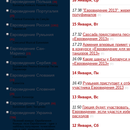
16 Января, Ср
Евровидение Польша
[36]
Eurowizja Konkurs Piosenki Eurowizji
17:38
"Евровидение 2013": жере
Евровидение Португалия
полуфиналов
(0)
[25]
Festival Eurovisão da Canção
15 Января, Вт
Евровидение Россия
[1062]
Европесня
Евровидение Румыния
17:32
Cascada представила пес
«Евровидения 2013»
(0)
[41]
Concursul Muzical Eurovision
17:23
Армения впервые примет 
Евровидение Сан-
в конкурсе «Евровидение для 
Марино
танцоров 2013»
(0)
[23]
Eurovisione
16:09
Какие шансы у Беларуси 
Евровидение Сербия
«Евровидении 2013»
[39]
(0)
Еуровисион Pesma Evrovizije Песма
Евровизије
14 Января, Пн
Евровидение Словакия
[13]
16:43
Румыния приступает к отб
Eurovízia
участника Евровидения 2013
(0)
Евровидение Словения
[26]
13 Января, Вс
Pesem Evrovizije
Евровидение Турция
[66]
11:50
Греция будет участвовать 
Eurovision Şarkı Yarışması
Евровидении, если удастся изб
Евровидение Украина
расходов
(0)
[796]
Пісенний конкурс Євробачення
Конкурс пісні Євробачення - одне з
12 Января, Сб
найбільш популярних телевізійних
шоу в світі, проводиться щорічно,