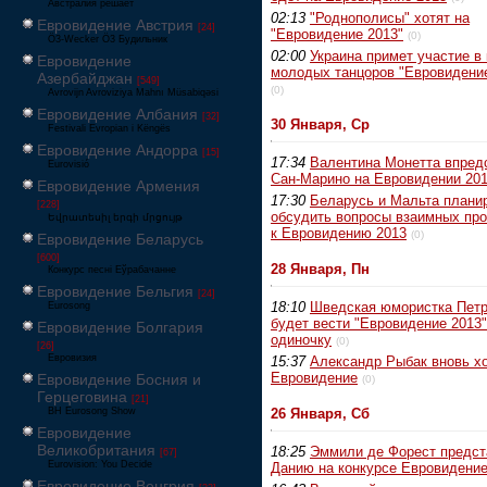
Австралия решает
02:13
"Роднополисы" хотят на
Евровидение Австрия
[24]
"Евровидение 2013"
(0)
Ö3-Wecker Ö3 Будильник
02:00
Украина примет участие в
Евровидение
молодых танцоров "Евровидение
Азербайджан
[549]
(0)
Avrovijn Avroviziya Mahnı Müsabiqəsi
Евровидение Албания
[32]
30 Января, Ср
Festivali Evropian i Këngës
Евровидение Андорра
[15]
17:34
Валентина Монетта впред
Eurovisió
Сан-Марино на Евровидении 20
Евровидение Армения
17:30
Беларусь и Мальта плани
[228]
обсудить вопросы взаимных пр
Եվրատեսիլ երգի մրցույթ
к Евровидению 2013
(0)
Евровидение Беларусь
[600]
28 Января, Пн
Конкурс песні Еўрабачанне
Евровидение Бельгия
[24]
18:10
Шведская юмористка Пет
Eurosong
будет вести "Евровидение 2013"
Евровидение Болгария
одиночку
(0)
[26]
Евровизия
15:37
Александр Рыбак вновь хо
Евровидение
Евровидение Босния и
(0)
Герцеговина
[21]
BH Eurosong Show
26 Января, Сб
Евровидение
Великобритания
18:25
Эммили де Форест предст
[67]
Eurovision: You Decide
Данию на конкурсе Евровидение
Евровидение Венгрия