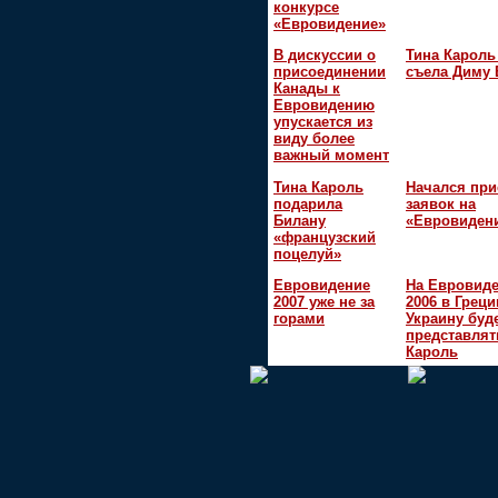
конкурсе
«Евровидение»
В дискуссии о
Тина Кароль
присоединении
съела Диму 
Канады к
Евровидению
упускается из
виду более
важный момент
Тина Кароль
Начался пр
подарила
заявок на
Билану
«Евровидени
«французский
поцелуй»
Евровидение
На Евровид
2007 уже не за
2006 в Греци
горами
Украину буд
представлят
Кароль