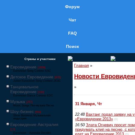
Форум
Чат
FAQ
Поиск
Страны и участники
Главная
»
Евровидение
[1858]
Eurovision Song Contest ESC
Новости Евровиден
Детское Евровидение
[878]
Junior Eurovision Song Contest JESC
Танцевальное
»
Евровидение
[106]
Eurovision Dance Contest EDC
Музыка
[257]
31 Января, Чт
Music Songs Поп-музыка Песни
Шоу-бизнес
[564]
22:48
Вахтанг подал заявку на у
Show Business Музыкальная
«Евровидении 2013»
индустрия
(0)
Евровидение Австралия
16:50
Злата Огневич просит пом
придумать клип на песню, с кот
[17]
Eurovision – Australia Decides
едет на Евровидение 2013
(0)