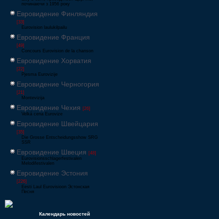
починаючи з 1956 року
Евровидение Финляндия
[33]
Eurovision laulukilpailu
Евровидение Франция
[49]
Concours Eurovision de la chanson
Евровидение Хорватия
[22]
Pjesma Eurovizije
Евровидение Черногория
[21]
Montevizija
Евровидение Чехия
[26]
Velká cena Eurovize
Евровидение Швейцария
[35]
Die Grosse Entscheidungsshow SRG
SSR
Евровидение Швеция
[48]
Eurovisionsschlagerfestivalen
Melodifestivalen
Евровидение Эстония
[226]
Eesti Laul Eurovisioon Эстонская
Песня
Календарь новостей