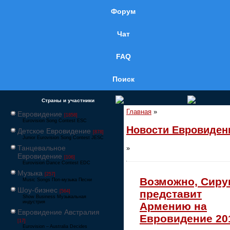
Форум
Чат
FAQ
Поиск
Страны и участники
Главная
»
Евровидение
[1858]
Eurovision Song Contest ESC
Новости Евровиден
Детское Евровидение
[878]
Junior Eurovision Song Contest JESC
Танцевальное
»
Евровидение
[106]
Eurovision Dance Contest EDC
Музыка
[257]
Возможно, Сир
Music Songs Поп-музыка Песни
Шоу-бизнес
представит
[564]
Show Business Музыкальная
индустрия
Армению на
Евровидение Австралия
Евровидение 20
[17]
Eurovision – Australia Decides