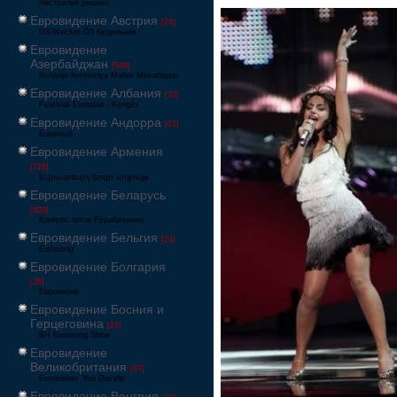
Австралия решает
Евровидение Австрия
[24]
Ö3-Wecker Ö3 Будильник
Евровидение
Азербайджан
[549]
Avrovijn Avroviziya Mahnı Müsabiqəsi
Евровидение Албания
[32]
Festivali Evropian i Këngës
Евровидение Андорра
[15]
Eurovisió
Евровидение Армения
[228]
Եվրատեսիլ երգի մրցույթ
Евровидение Беларусь
[600]
Конкурс песні Еўрабачанне
Евровидение Бельгия
[24]
Eurosong
Евровидение Болгария
[26]
Евровизия
Евровидение Босния и
Герцеговина
[21]
BH Eurosong Show
Евровидение
Великобритания
[67]
Eurovision: You Decide
Евровидение Венгрия