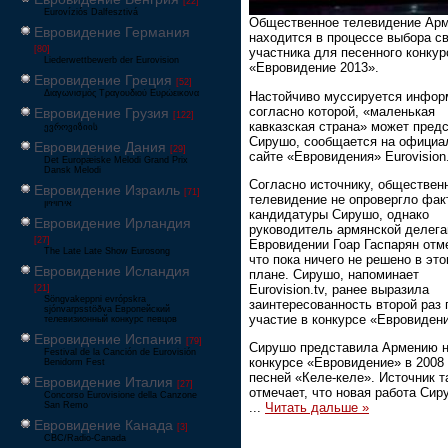
[22]
Eurovíziós Dalfesztivá
Общественное телевидение Ар
Евровидение Германия
находится в процессе выбора с
[80]
участника для песенного конкур
Liederwettbewerb der Eurovision
«Евровидение 2013».
Евровидение Греция
[52]
Διαγωνισμός Τραγουδιού Ευρώεικονα
Настойчиво муссируется инфор
согласно которой, «маленькая
Евровидение Грузия
[122]
кавказская страна» может пред
ევროვიზიის
Сирушо, сообщается на официа
Евровидение Дания
[29]
сайте «Евровидения» Eurovision.
Det Europæiske Melodi Grand Prix
Dansk Melodi
Согласно источнику, обществен
Евровидение Израиль
[71]
телевидение не опровергло фак
‏אירוויזיון
кандидатуры Сирушо, однако
Евровидение Ирландия
руководитель армянской делега
[27]
Евровидении Гоар Гаспарян отм
The Late Late Show Eurosong
что пока ничего не решено в эт
Евровидение Исландия
плане. Сирушо, напоминает
Eurovision.tv, ранее выразила
[21]
Söngvakeppni evrópskra
заинтересованность второй раз 
sjónvarpsstöðva Европейский
участие в конкурсе «Евровиден
телевизионный конкурс певцов
Евровидение Испания
[79]
Сирушо представила Армению 
Festival de la Canción de Eurovisión
конкурсе «Евровидение» в 2008 
Benidorm Fest
песней «Келе-келе». Источник т
Евровидение Италия
[27]
отмечает, что новая работа Сир
Concorso Eurovisione della Canzone
San Remo
...
Читать дальше »
Евровидение Канада
[3]
CBC/Radio-Canada