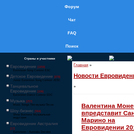
Форум
Чат
FAQ
Поиск
Страны и участники
Главная
»
Евровидение
[1858]
Eurovision Song Contest ESC
Новости Евровиден
Детское Евровидение
[878]
Junior Eurovision Song Contest JESC
Танцевальное
»
Евровидение
[106]
Eurovision Dance Contest EDC
Музыка
[257]
Валентина Моне
Music Songs Поп-музыка Песни
Шоу-бизнес
впредставит Сан
[564]
Show Business Музыкальная
индустрия
Марино на
Евровидение Австралия
Евровидении 20
[17]
Eurovision – Australia Decides