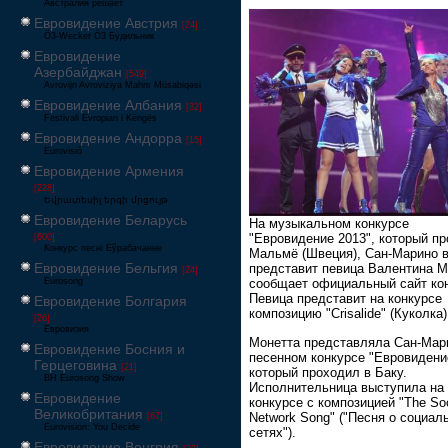
Австралия решает
Евровидение Австрия
[24]
Ö3-Wecker Ö3 Будильник
Евровидение
Азербайджан
[549]
Avrovijn Avroviziya Mahnı Müsabiqəsi
Евровидение Албания
[32]
Festivali Evropian i Këngës
Евровидение Андорра
[15]
Eurovisió
Евровидение Армения
[228]
Եվրատեսիլ երգի մրցույթ
Евровидение Беларусь
На музыкальном конкурсе
"Евровидение 2013", который пр
[600]
Конкурс песні Еўрабачанне
Мальмё (Швеция), Сан-Марино 
Евровидение Бельгия
представит певица Валентина М
[24]
Eurosong
сообщает официальный сайт кон
Певица представит на конкурсе
Евровидение Болгария
композицию "Crisalide" (Куколка
[26]
Евровизия
Монетта представляла Сан-Мар
Евровидение Босния и
песенном конкурсе "Евровидени
Герцеговина
[21]
который проходил в Баку.
BH Eurosong Show
Исполнительница выступила на
Евровидение
конкурсе с композицией "The Soc
Великобритания
Network Song" ("Песня о социал
[67]
Eurovision: You Decide
сетях").
Евровидение Венгрия