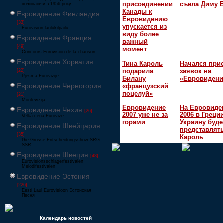
присоединении
съела Диму 
починаючи з 1956 року
Канады к
Евровидение Финляндия
Евровидению
[33]
упускается из
Eurovision laulukilpailu
виду более
Евровидение Франция
важный
[49]
момент
Concours Eurovision de la chanson
Евровидение Хорватия
Тина Кароль
Начался при
подарила
заявок на
[22]
Pjesma Eurovizije
Билану
«Евровидени
Евровидение Черногория
«французский
поцелуй»
[21]
Montevizija
Евровидение
На Евровиде
Евровидение Чехия
[26]
2007 уже не за
2006 в Греци
Velká cena Eurovize
горами
Украину буде
Евровидение Швейцария
представлять
[35]
Кароль
Die Grosse Entscheidungsshow SRG
SSR
Евровидение Швеция
[48]
Eurovisionsschlagerfestivalen
Melodifestivalen
Евровидение Эстония
[226]
Eesti Laul Eurovisioon Эстонская
Песня
Календарь новостей