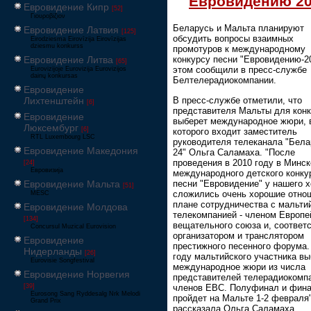
Евровидению 2
Евровидение Кипр
[52]
Γιουροβίζιον
Беларусь и Мальта планируют
Евровидение Латвия
[125]
обсудить вопросы взаимных
Eirodziesma Eirovīzija Eirovīzijas
dziesmu konkurss
промотуров к международному
Евровидение Литва
конкурсу песни "Евровидению-2
[65]
этом сообщили в пресс-службе
Eurovizijoje Eurovizija Eurovizijos
dainų konkursas
Белтелерадиокомпании.
Евровидение
В пресс-службе отметили, что
Лихтенштейн
[6]
представителя Мальты для кон
Евровидение
выберет международное жюри, 
Люксембург
[6]
которого входит заместитель
RTL Luxembourg LSC
руководителя телеканала "Бела
Евровидение Македония
24" Ольга Саламаха. "После
проведения в 2010 году в Минск
[24]
Евровизија
международного детского конку
песни "Евровидение" у нашего 
Евровидение Мальта
[51]
сложились очень хорошие отно
MESC
плане сотрудничества с мальти
Евровидение Молдова
телекомпанией - членом Европе
[134]
вещательного союза и, соответс
Concursul Muzical Eurovision
организатором и транслятором
Евровидение
престижного песенного форума.
Нидерланды
[26]
году мальтийского участника в
Eurovisie Songfestival
международное жюри из числа
Евровидение Норвегия
представителей телерадиокомпа
членов ЕВС. Полуфинал и фин
[39]
Eurosong Sang Ryddesalg Nrk Melodi
пройдет на Мальте 1-2 февраля"
Grand Prix
рассказала Ольга Саламаха.