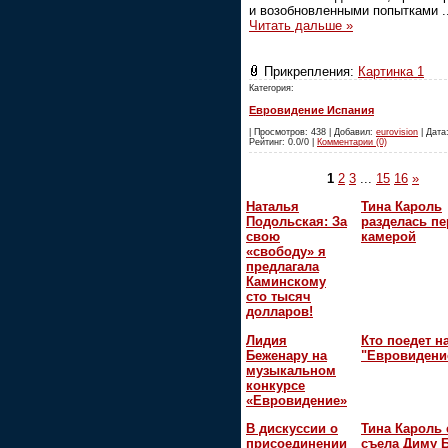
и возобновленными попытками
.
Читать дальше »
Прикрепления:
Картинка 1
Категория:
Евровидение Испания
| Просмотров: 438 | Добавил:
eurovision
| Дата:
Рейтинг: 0.0/0 |
Комментарии (0)
1
2
3
...
15
16
»
Наталья
Тина Кароль
Подольская: За
разделась пе
свою
камерой
«свободу» я
предлагала
Каминскому
сто тысяч
долларов!
Лидия
Кто поедет н
Беженару на
"Евровидени
музыкальном
конкурсе
«Евровидение»
В дискуссии о
Тина Кароль 
присоединении
съела Диму 