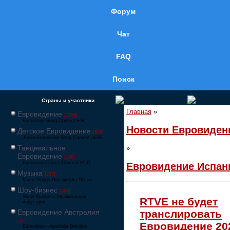
Форум
Чат
FAQ
Поиск
Страны и участники
Главная
»
Евровидение
[1858]
Eurovision Song Contest ESC
Новости Евровиден
Детское Евровидение
[878]
Junior Eurovision Song Contest JESC
Танцевальное
»
Евровидение
[106]
Eurovision Dance Contest EDC
Евровидение Испан
Музыка
[257]
Music Songs Поп-музыка Песни
Шоу-бизнес
[564]
Show Business Музыкальная
RTVE не будет
индустрия
Евровидение Австралия
транслировать
[17]
Евровидение 20
Eurovision – Australia Decides