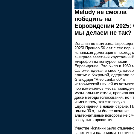
Melody не смогла
победить на
Евровидении 2025: 
мы делаем не так?
Испания не выиграла Евровиде
2025! Прошло 56 лет с тех пор, 
испанская делегация в последн
выиграла заветный хрустальны
микрофон на конкурсе песни
Евровидение. Это было в 1969 г
Саломе, одетая в свое культово
платье с бахромой, одержала п
благодаря "Vivo cantando" в
исторической ничьей из четырех
пор изменились места проведен
музыкальные стили, правила ко
даже методы голосования, но чт
изменилось, так это засуха
Евровидения в нашей стране. Ни
гимны 90-х, ни более поздние
альтернативные повороты не см
разрушить проклятие.
Участие Испании было отмечен
взлетами и падениями, противо