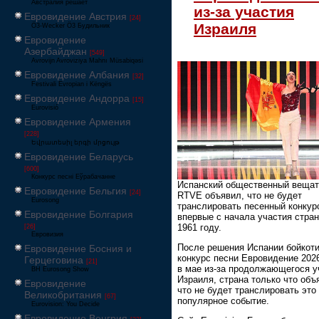
Австралия решает
из-за участия
Евровидение Австрия
[24]
Израиля
Ö3-Wecker Ö3 Будильник
Евровидение
Азербайджан
[549]
Avrovijn Avroviziya Mahnı Müsabiqəsi
Евровидение Албания
[32]
Festivali Evropian i Këngës
Евровидение Андорра
[15]
Eurovisió
Евровидение Армения
[228]
Եվրատեսիլ երգի մրցույթ
Евровидение Беларусь
[600]
Конкурс песні Еўрабачанне
Испанский общественный веща
Евровидение Бельгия
[24]
RTVE объявил, что не будет
Eurosong
транслировать песенный конкур
Евровидение Болгария
впервые с начала участия стра
1961 году.
[26]
Евровизия
После решения Испании бойкот
Евровидение Босния и
конкурс песни Евровидение 202
Герцеговина
[21]
в мае из-за продолжающегося у
BH Eurosong Show
Израиля, страна только что объ
Евровидение
что не будет транслировать это
Великобритания
[67]
популярное событие.
Eurovision: You Decide
Евровидение Венгрия