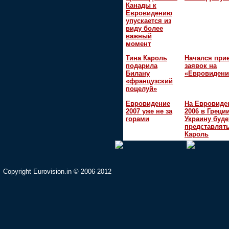
Канады к
Евровидению
упускается из
виду более
важный
момент
Тина Кароль
Начался при
подарила
заявок на
Билану
«Евровидени
«французский
поцелуй»
Евровидение
На Евровиде
2007 уже не за
2006 в Греци
горами
Украину буде
представлять
Кароль
Copyright Eurovision.in © 2006-2012