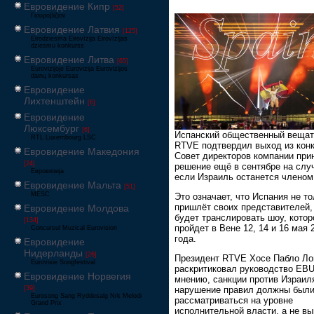
Евровидение Кипр
[52]
Γιουροβίζιον
Евровидение Латвия
[125]
Eirodziesma Eirovīzija Eirovīzijas
dziesmu konkurss
Евровидение Литва
[65]
Eurovizijoje Eurovizija Eurovizijos
dainų konkursas
Евровидение
Лихтенштейн
[6]
Евровидение
Люксембург
[6]
Испанский общественный веща
RTL Luxembourg LSC
RTVE подтвердил выход из конк
Евровидение Македония
Совет директоров компании при
[24]
решение ещё в сентябре на слу
Евровизија
если Израиль останется членом
Евровидение Мальта
[51]
MESC
Это означает, что Испания не то
пришлёт своих представителей, 
Евровидение Молдова
будет транслировать шоу, котор
[134]
пройдет в Вене 12, 14 и 16 мая 
Concursul Muzical Eurovision
года.
Евровидение
Нидерланды
[26]
Президент RTVE Хосе Пабло Ло
Eurovisie Songfestival
раскритиковал руководство EBU
Евровидение Норвегия
мнению, санкции против Израил
[39]
нарушение правил должны был
Eurosong Sang Ryddesalg Nrk Melodi
рассматриваться на уровне
Grand Prix
исполнительной власти, а не в