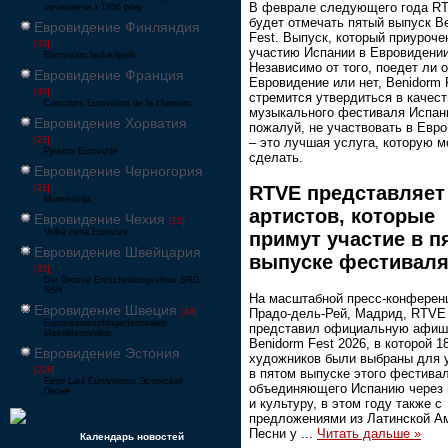
В феврале следующего года R
починаючи з 1956 року
будет отмечать пятый выпуск B
Евровидение Финляндия
Fest. Выпуск, который приуроче
[33]
участию Испании в Евровидении
Eurovision laulukilpailu
Независимо от того, поедет ли о
Евровидение Франция
Евровидение или нет, Benidorm 
[49]
стремится утвердиться в качест
Concours Eurovision de la chanson
музыкального фестиваля Испани
Евровидение Хорватия
пожалуй, не участвовать в Евр
[22]
– это лучшая услуга, которую м
Pjesma Eurovizije
сделать.
Евровидение Черногория
RTVE представляет
[21]
Montevizija
артистов, которые
Евровидение Чехия
[26]
Velká cena Eurovize
примут участие в п
Евровидение Швейцария
выпуске фестивал
[35]
Die Grosse Entscheidungsshow SRG
SSR
На масштабной пресс-конферен
Евровидение Швеция
Прадо-дель-Рей, Мадрид, RTVE
[48]
Eurovisionsschlagerfestivalen
представил официальную афиш
Melodifestivalen
Benidorm Fest 2026, в которой 1
Евровидение Эстония
художников были выбраны для 
[226]
в пятом выпуске этого фестивал
Eesti Laul Eurovisioon Эстонская
объединяющего Испанию через
Песня
и культуру, в этом году также с
предложениями из Латинской А
Песни у
...
Читать дальше »
Календарь новостей