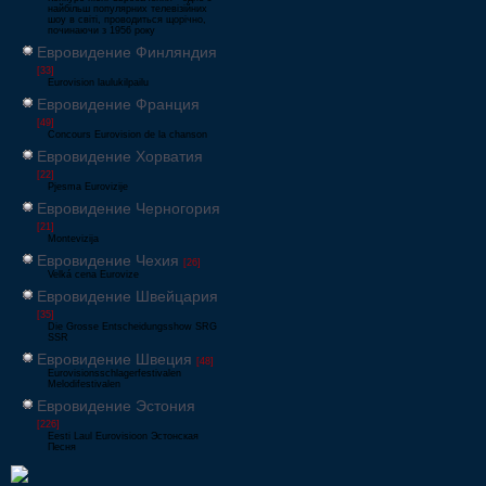
найбільш популярних телевізійних
шоу в світі, проводиться щорічно,
починаючи з 1956 року
Евровидение Финляндия
[33]
Eurovision laulukilpailu
Евровидение Франция
[49]
Concours Eurovision de la chanson
Евровидение Хорватия
[22]
Pjesma Eurovizije
Евровидение Черногория
[21]
Montevizija
Евровидение Чехия
[26]
Velká cena Eurovize
Евровидение Швейцария
[35]
Die Grosse Entscheidungsshow SRG
SSR
Евровидение Швеция
[48]
Eurovisionsschlagerfestivalen
Melodifestivalen
Евровидение Эстония
[226]
Eesti Laul Eurovisioon Эстонская
Песня