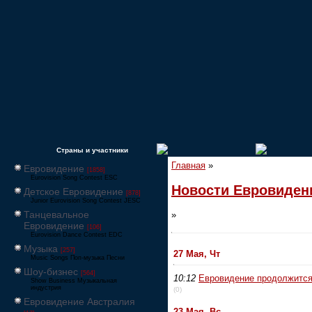
Страны и участники
Главная
»
Евровидение
[1858]
Eurovision Song Contest ESC
Новости Евровиден
Детское Евровидение
[878]
Junior Eurovision Song Contest JESC
Танцевальное
»
Евровидение
[106]
Eurovision Dance Contest EDC
Музыка
[257]
27 Мая, Чт
Music Songs Поп-музыка Песни
Шоу-бизнес
[564]
10:12
Евровидение продолжится
Show Business Музыкальная
индустрия
(0)
Евровидение Австралия
23 Мая, Вс