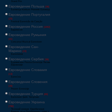
Grand Prix
Евровидение Польша
[36]
Eurowizja Konkurs Piosenki Eurowizji
Евровидение Португалия
[25]
Festival Eurovisão da Canção
Евровидение Россия
[1062]
Европесня
Евровидение Румыния
[41]
Concursul Muzical Eurovision
Евровидение Сан-
Марино
[23]
Eurovisione
Евровидение Сербия
[39]
Еуровисион Pesma Evrovizije Песма
Евровизије
Евровидение Словакия
[13]
Eurovízia
Евровидение Словения
[26]
Pesem Evrovizije
Евровидение Турция
[66]
Eurovision Şarkı Yarışması
Евровидение Украина
[796]
Пісенний конкурс Євробачення
Конкурс пісні Євробачення - одне з