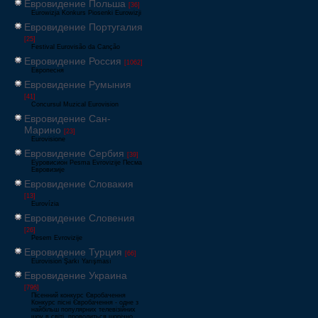
Евровидение Польша
[36]
Eurowizja Konkurs Piosenki Eurowizji
Евровидение Португалия
[25]
Festival Eurovisão da Canção
Евровидение Россия
[1062]
Европесня
Евровидение Румыния
[41]
Concursul Muzical Eurovision
Евровидение Сан-
Марино
[23]
Eurovisione
Евровидение Сербия
[39]
Еуровисион Pesma Evrovizije Песма
Евровизије
Евровидение Словакия
[13]
Eurovízia
Евровидение Словения
[26]
Pesem Evrovizije
Евровидение Турция
[66]
Eurovision Şarkı Yarışması
Евровидение Украина
[796]
Пісенний конкурс Євробачення
Конкурс пісні Євробачення - одне з
найбільш популярних телевізійних
шоу в світі, проводиться щорічно,