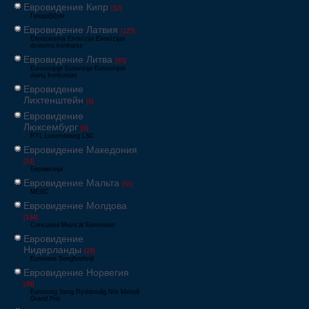
Евровидение Кипр
[52]
Γιουροβίζιον
Евровидение Латвия
[125]
Eirodziesma Eirovīzija Eirovīzijas
dziesmu konkurss
Евровидение Литва
[65]
Eurovizijoje Eurovizija Eurovizijos
dainų konkursas
Евровидение
Лихтенштейн
[6]
Евровидение
Люксембург
[6]
RTL Luxembourg LSC
Евровидение Македония
[24]
Евровизија
Евровидение Мальта
[51]
MESC
Евровидение Молдова
[134]
Concursul Muzical Eurovision
Евровидение
Нидерланды
[26]
Eurovisie Songfestival
Евровидение Норвегия
[39]
Eurosong Sang Ryddesalg Nrk Melodi
Grand Prix