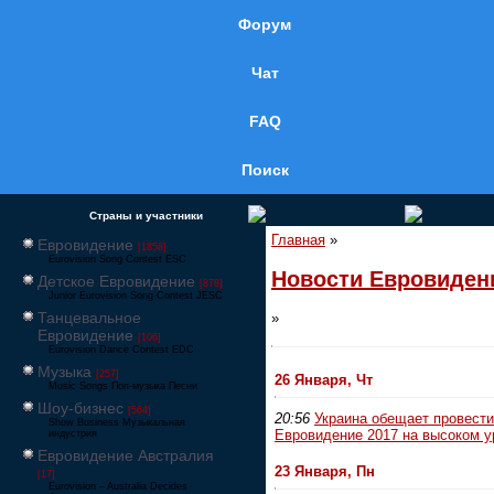
Форум
Чат
FAQ
Поиск
Страны и участники
Главная
»
Евровидение
[1858]
Eurovision Song Contest ESC
Новости Евровиден
Детское Евровидение
[878]
Junior Eurovision Song Contest JESC
Танцевальное
»
Евровидение
[106]
Eurovision Dance Contest EDC
Музыка
[257]
26 Января, Чт
Music Songs Поп-музыка Песни
Шоу-бизнес
[564]
20:56
Украина обещает провести
Show Business Музыкальная
Евровидение 2017 на высоком у
индустрия
Евровидение Австралия
23 Января, Пн
[17]
Eurovision – Australia Decides