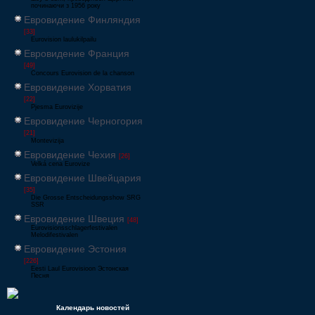
починаючи з 1956 року
Евровидение Финляндия
[33]
Eurovision laulukilpailu
Евровидение Франция
[49]
Concours Eurovision de la chanson
Евровидение Хорватия
[22]
Pjesma Eurovizije
Евровидение Черногория
[21]
Montevizija
Евровидение Чехия
[26]
Velká cena Eurovize
Евровидение Швейцария
[35]
Die Grosse Entscheidungsshow SRG
SSR
Евровидение Швеция
[48]
Eurovisionsschlagerfestivalen
Melodifestivalen
Евровидение Эстония
[226]
Eesti Laul Eurovisioon Эстонская
Песня
Календарь новостей