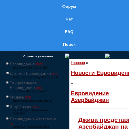
Форум
Чат
FAQ
Поиск
Страны и участники
Главная
»
Евровидение
[1858]
Eurovision Song Contest ESC
Новости Евровиден
Детское Евровидение
[878]
Junior Eurovision Song Contest JESC
Танцевальное
»
Евровидение
[106]
Eurovision Dance Contest EDC
Евровидение
Музыка
[257]
Азербайджан
Music Songs Поп-музыка Песни
Шоу-бизнес
[564]
Show Business Музыкальная
индустрия
Джива представ
Евровидение Австралия
[17]
Азербайджан на
Eurovision – Australia Decides