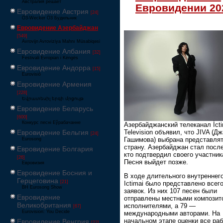
Австралия решает
Евровидении 20
Евровидение Австрия
[24]
Ö3-Wecker Ö3 Будильник
Евровидение Азербайджан
[549]
Avrovijn Avroviziya Mahnı Müsabiqəsi
Евровидение Албания
[32]
Festivali Evropian i Këngës
Евровидение Андорра
[15]
Eurovisió
Евровидение Армения
[228]
Եվրատեսիլ երգի մրցույթ
Евровидение Беларусь
[600]
Конкурс песні Еўрабачанне
Азербайджанский телеканал İcti
Television объявил, что JIVA (Д
Евровидение Бельгия
[24]
Гашимова) выбрана представля
Eurosong
страну. Азербайджан стал посл
Евровидение Болгария
кто подтвердил своего участник
[26]
Песня выйдет позже.
Евровизия
Евровидение Босния и
В ходе длительного внутреннег
Герцеговина
[21]
Ictimai было представлено всег
BH Eurosong Show
заявок. Из них 107 песен были
Евровидение
отправлены местными композит
Великобритания
исполнителями, а 79 —
[67]
Eurovision: You Decide
международными авторами. На
начальном этапе оценки все ра
Евровидение Венгрия
[22]