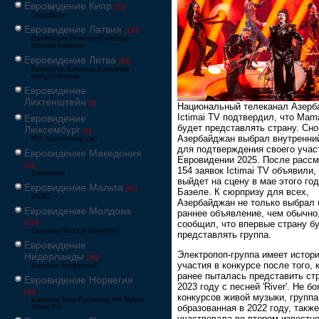
Евровидение Кипр
[52]
Γιουροβίζιον
Евровидение Латвия
[125]
Eirodziesma Eirovīzija Eirovīzijas
dziesmu konkurss
Евровидение Литва
[65]
Eurovizijoje Eurovizija Eurovizijos
dainų konkursas
Евровидение
Лихтенштейн
[6]
Национальный телеканал Азерб
Ictimai TV подтвердил, что Ma
Евровидение
будет представлять страну. Сно
Люксембург
[6]
Азербайджан выбрал внутренни
RTL Luxembourg LSC
для подтверждения своего учас
Евровидение Македония
Евровидении 2025. После рассм
[24]
154 заявок Ictimai TV объявили,
Евровизија
выйдет на сцену в мае этого год
Евровидение Мальта
[51]
Базеле. К сюрпризу для всех,
MESC
Азербайджан не только выбрал 
Евровидение Молдова
раннее объявление, чем обычно,
сообщил, что впервые страну б
[134]
Concursul Muzical Eurovision
представлять группа.
Евровидение
Электропоп-группа имеет истор
Нидерланды
[26]
участия в конкурсе после того, 
Eurovisie Songfestival
ранее пыталась представить ст
Евровидение Норвегия
2023 году с песней 'River'. Не бо
[39]
конкурсов живой музыки, группа
Eurosong Sang Ryddesalg Nrk Melodi
образованная в 2022 году, также
Grand Prix
участвовала во втором известн