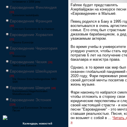
починаючи з 1956 року
Fahree будет представлять
Евровидение Финляндия
Азербайджан на конкурсе песни
[33]
«Евровидение» в Мальмё.
Eurovision laulukilpailu
Евровидение Франция
Певец родился в Баку в 1995 го
воспитывался в очень артистич
[49]
Concours Eurovision de la chanson
семье. Его отец был страстным
джазовым барабанщиком, а де
Евровидение Хорватия
уважаемым актером.
[22]
Pjesma Eurovizije
Во время учебы в университете
Евровидение Черногория
усердно учился, чтобы стать ю
[21]
потратив 6 лет на получение ст
Montevizija
бакалавра и магистра права.
Евровидение Чехия
[26]
Velká cena Eurovize
Однако, в то время как мир был
Евровидение Швейцария
охвачен глобальной пандемией 
2020 году, Фари переживал рен
[35]
Die Grosse Entscheidungsshow SRG
своей детской мечты посвятив 
SSR
жизнь музыке.
Евровидение Швеция
[48]
Eurovisionsschlagerfestivalen
Фари наконец-то набрался смел
Melodifestivalen
чтобы отложить в сторону свои
Евровидение Эстония
юридические перспективы и сле
своей настоящей страсти - и ко
[226]
Eesti Laul Eurovisioon Эстонская
песни "Евровидение" - это мечта
Песня
ставшая реальностью. Песня, к
он возьмет с собой в
...
Читать 
»
Календарь новостей