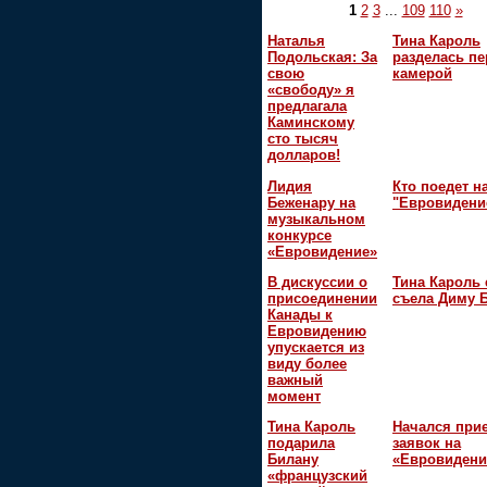
1
2
3
...
109
110
»
Наталья
Тина Кароль
Подольская: За
разделась пе
свою
камерой
«свободу» я
предлагала
Каминскому
сто тысяч
долларов!
Лидия
Кто поедет н
Беженару на
"Евровидени
музыкальном
конкурсе
«Евровидение»
В дискуссии о
Тина Кароль 
присоединении
съела Диму 
Канады к
Евровидению
упускается из
виду более
важный
момент
Тина Кароль
Начался при
подарила
заявок на
Билану
«Евровидени
«французский