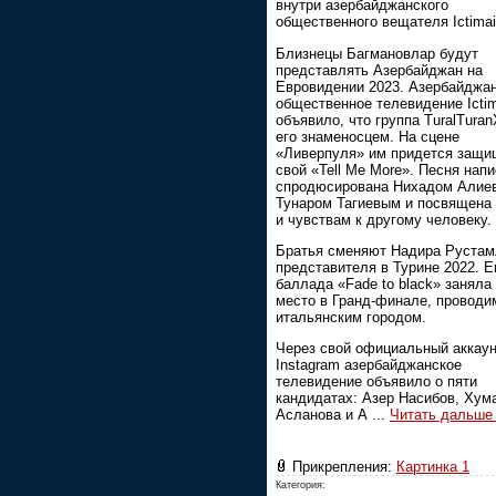
внутри азербайджанского
общественного вещателя Ictima
Близнецы Багмановлар будут
представлять Азербайджан на
Евровидении 2023. Азербайджа
общественное телевидение Icti
объявило, что группа TuralTura
его знаменосцем. На сцене
«Ливерпуля» им придется защи
свой «Tell Me More». Песня напи
спродюсирована Нихадом Алие
Тунаром Тагиевым и посвящена
и чувствам к другому человеку.
Братья сменяют Надира Рустам
представителя в Турине 2022. Е
баллада «Fade to black» заняла
место в Гранд-финале, провод
итальянским городом.
Через свой официальный аккаун
Instagram азербайджанское
телевидение объявило о пяти
кандидатах: Азер Насибов, Хум
Асланова и А
...
Читать дальше
Прикрепления:
Картинка 1
Категория: