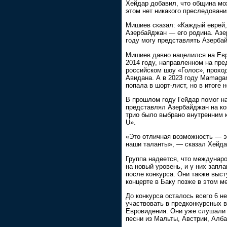
Хейдар добавил, что община мо
этом нет никакого преследовани
Мишиев сказал: «Каждый еврей, 
Азербайджан — его родина. Азер
году могу представлять Азерба
Мишиев давно нацелился на Евр
2014 году, направленном на пре
российском шоу «Голос», прохо
Авидана. А в 2023 году Mamaga
попала в шорт-лист, но в итоге 
В прошлом году Гейдар помог н
представлял Азербайджан на ко
трио было выбрано внутренним 
U».
«Это отличная возможность — э
наши таланты», — сказал Хейда
Группа надеется, что междунар
на новый уровень, и у них запл
после конкурса. Они также высту
концерте в Баку позже в этом м
До конкурса осталось всего 6 н
участвовать в предконкурсных 
Евровидения. Они уже слушали
песни из Мальты, Австрии, Алб