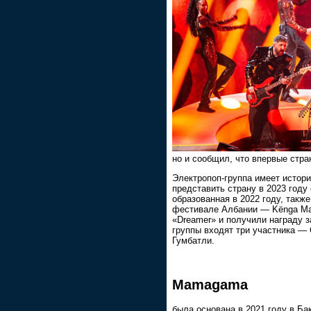
но и сообщил, что впервые стра
Электропоп-группа имеет истори
представить страну в 2023 году 
образованная в 2022 году, такж
фестивале Албании — Kënga Magj
«Dreamer» и получили награду з
группы входят три участника 
Гумбатли.
Mamagama
была основана в 2021 году в Ба