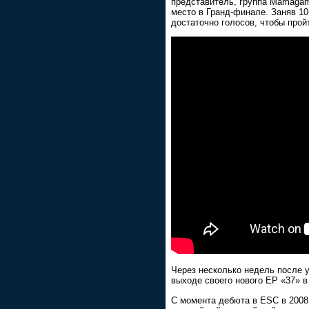
представитель, группа Mamagama
место в Гранд-финале. Заняв 10
достаточно голосов, чтобы прой
Через несколько недель после
выходе своего нового EP «37» в
С момента дебюта в ESC в 2008