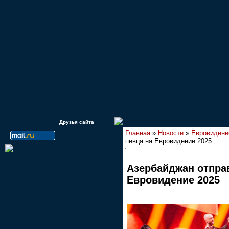
Друзья сайта
Главная
»
Новости
»
Евровидени
певца на Евровидение 2025
Азербайджан отправ
Евровидение 2025