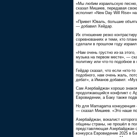
«Мы любим израильскую песню, 
сказал Мишиев, передавая сво
исполнит «New Day Will Rise» на
«Привет Юваль, большие объятия
— добавил Хейдар.
Их отношение резко контрастир
соревнованиях и теми, кто план
сделали в прошлом году израил
«Нам очень грустно из-за этого
музыка на первом месте», — ска
политику или что-то подобное в
Гейдар сказал, что если «кто-то
подобного, нам очень жаль, пот
дебат», а Иманов добавил: «Му
Сам Азербайджан хорошо знаком
продолжающийся конфликт с Ар
Евровидении, а Баку также подв
Но для Mamagama конкуренция —
— сказал Мишиев. «Это наше по
Азербайджан, вокалист которог
общины страны, не прошёл в п
представляющая Азербайджан с 
конкурса Евровидение 2025 в Ба