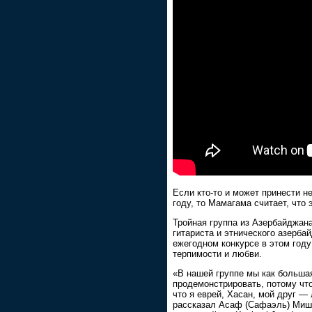
Если кто-то и может принести н
году, то Мамагама считает, что 
Тройная группа из Азербайджана
гитариста и этнического азерба
ежегодном конкурсе в этом год
терпимости и любви.
«В нашей группе мы как большая
продемонстрировать, потому чт
что я еврей, Хасан, мой друг —
рассказал Асаф (Сафаэль) Миши