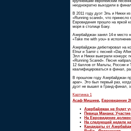
крупнейший европейский песенн
неоднократно выходили в фина
В 2011 году дуэт Эль и Никки и
«Running scared», что принесло 
Евровидения прошло на яркой ко
моря в столице Баку.
Азербайджан занял 14-е место 
«Take me with you» в исполнен
Азербайджан дебютировал на ко
Elnur и Samir с песней «Day Aft
Элл и Никки выиграли конкурс 
«Running Scared». Песня набрал
12 баллов от Мальты, России и 
квалифицироваться в финал, ра
В прошлом году Азербайджан пр
apar». Это был первый раз, ког
дуэт не вышел в Гранд-финал, з
Картинка 1
Асаф Мишиев
,
Евровидение 2
Азербайджан не будет у
Певица Манана: Участие
На Евровидение должен
На следующей неделе на
Кандидаты от Азербайдж
Radio - Фотосессия