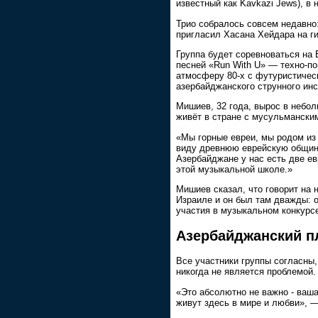
известный как Kavkazi Jews), в 
Трио собралось совсем недавн
пригласил Хасана Хейдара на г
Группа будет соревноваться на
песней «Run With U» — техно-по
атмосферу 80-х с футуристичес
азербайджанского струнного инс
Мишиев, 32 года, вырос в небо
живёт в стране с мусульмански
«Мы горные евреи, мы родом из 
виду древнюю еврейскую общину
Азербайджане у нас есть две ев
этой музыкальной школе.»
Мишиев сказал, что говорит на н
Израиле и он был там дважды: оди
участия в музыкальном конкурс
Азербайджанский п
Все участники группы согласны
никогда не является проблемой.
«Это абсолютно не важно - ваша
живут здесь в мире и любви», 