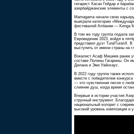
гитарист Хасан Гейдар и бараб
азербайджанские элементы с со
Mamagama начали свою карьеру 
выиграли категорию «Междунар
фестивалей Албании — Kenga Mag
В том же году группа подала за
Евровидение 2023, войдя в пят
представил дуэт TuralTuranX. 
выступить от имени страны на г
Вокалист Асаф Мишиев ранее уч
составе Полины Гагарины. Он и
Дилана и Эми Уайнхаус.
В 2022 году группа также испол
вместе с победителем конкурса
— это чувственная песня о любв
слияние душ, когда время остан
Впервые в истории участия Азе
струнный инструмент. Благодаря
национальный колорит с соврем
высокий уровень композиции и 