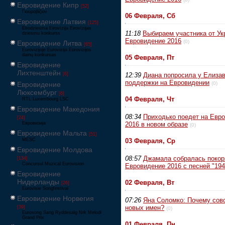
Евровидение Кипр
[52]
Γιουροβίζιον
06 Февраля, Сб
Евровидение Латвия
[125]
Eirodziesma Eirovīzija Eirovīzijas
11:18
Выбираем участника от Ук
dziesmu konkurss
Евровидение 2016
(0)
Евровидение Литва
[65]
Eurovizijoje Eurovizija Eurovizijos
dainų konkursas
05 Февраля, Пт
Евровидение
Лихтенштейн
[6]
12:39
Диана попросила у Елизав
поддержки на Евровидении
Евровидение
(0)
Люксембург
[6]
04 Февраля, Чт
RTL Luxembourg LSC
Евровидение Македония
08:34
Приходько поедет на Евр
[24]
Евровизија
2016 в новом образе
(0)
Евровидение Мальта
[51]
MESC
03 Февраля, Ср
Евровидение Молдова
08:57
Джамала собралась покор
[134]
Concursul Muzical Eurovision
Евровидение 2016 с песней "194
Евровидение
Нидерланды
02 Февраля, Вт
[26]
Eurovisie Songfestival
Евровидение Норвегия
07:26
Яна Соломко: Почему сов
новых имен?
[39]
(0)
Eurosong Sang Ryddesalg Nrk Melodi
Grand Prix
01 Февраля, Пн