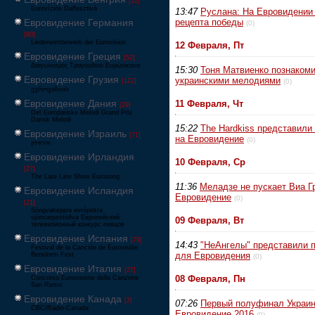
[22]
Eurovíziós Dalfesztivá
13:47
Руслана: На Евровидении
Евровидение Германия
рецепта победы
(0)
[80]
Liederwettbewerb der Eurovision
12 Февраля, Пт
Евровидение Греция
[52]
Διαγωνισμός Τραγουδιού Ευρώεικονα
15:30
Тоня Матвиенко познакоми
Евровидение Грузия
украинскими мелодиями
[122]
(0)
ევროვიზიის
Евровидение Дания
11 Февраля, Чт
[29]
Det Europæiske Melodi Grand Prix
Dansk Melodi
15:22
The Hardkiss представили
Евровидение Израиль
[71]
на Евровидение
(0)
‏אירוויזיון
Евровидение Ирландия
10 Февраля, Ср
[27]
The Late Late Show Eurosong
11:36
Меладзе не пускает Виа Г
Евровидение Исландия
Евровидение
(0)
[21]
Söngvakeppni evrópskra
sjónvarpsstöðva Европейский
09 Февраля, Вт
телевизионный конкурс певцов
Евровидение Испания
[79]
14:43
"НеАнгелы" представили 
Festival de la Canción de Eurovisión
для Евровидения
Benidorm Fest
(0)
Евровидение Италия
[27]
08 Февраля, Пн
Concorso Eurovisione della Canzone
San Remo
Евровидение Канада
[3]
07:26
Первый полуфинал Украин
CBC/Radio-Canada
Евровидение 2016
(0)