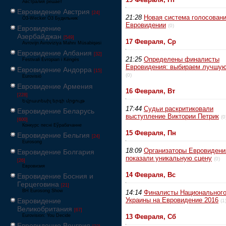
Австралия решает
Евровидение Австрия
[24]
21:28
Новая система голосовани
Ö3-Wecker Ö3 Будильник
Евровидении
(0)
Евровидение
Азербайджан
[549]
17 Февраля, Ср
Avrovijn Avroviziya Mahnı Müsabiqəsi
Евровидение Албания
[32]
21:25
Определены финалисты
Festivali Evropian i Këngës
Евровидения: выбираем лучшу
Евровидение Андорра
[15]
(0)
Eurovisió
Евровидение Армения
16 Февраля, Вт
[228]
Եվրատեսիլ երգի մրցույթ
17:44
Судьи раскритиковали
Евровидение Беларусь
выступление Виктории Петрик
(0
[600]
Конкурс песні Еўрабачанне
15 Февраля, Пн
Евровидение Бельгия
[24]
Eurosong
18:09
Организаторы Евровидени
Евровидение Болгария
показали уникальную сцену
(0)
[26]
Евровизия
14 Февраля, Вс
Евровидение Босния и
Герцеговина
[21]
BH Eurosong Show
14:14
Финалисты Национального
Украины на Евровидение 2016
Евровидение
(1
Великобритания
[67]
Eurovision: You Decide
13 Февраля, Сб
Евровидение Венгрия