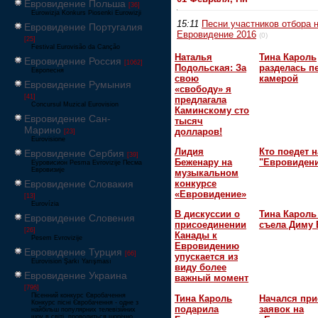
Евровидение Польша
[36]
Eurowizja Konkurs Piosenki Eurowizji
15:11
Песни участников отбора 
Евровидение Португалия
Евровидение 2016
(0)
[25]
Festival Eurovisão da Canção
Наталья
Тина Кароль
Евровидение Россия
[1062]
Подольская: За
разделась п
Европесня
свою
камерой
Евровидение Румыния
«свободу» я
[41]
предлагала
Concursul Muzical Eurovision
Каминскому сто
Евровидение Сан-
тысяч
Марино
долларов!
[23]
Eurovisione
Лидия
Кто поедет н
Евровидение Сербия
[39]
Беженару на
"Евровидени
Еуровисион Pesma Evrovizije Песма
Евровизије
музыкальном
Евровидение Словакия
конкурсе
«Евровидение»
[13]
Eurovízia
В дискуссии о
Тина Кароль
Евровидение Словения
присоединении
съела Диму 
[26]
Канады к
Pesem Evrovizije
Евровидению
Евровидение Турция
[66]
упускается из
Eurovision Şarkı Yarışması
виду более
Евровидение Украина
важный момент
[796]
Пісенний конкурс Євробачення
Тина Кароль
Начался пр
Конкурс пісні Євробачення - одне з
подарила
заявок на
найбільш популярних телевізійних
шоу в світі, проводиться щорічно,