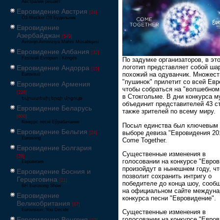
Австралия решает
Евровидение Австрия
[24]
Ö3-Wecker Ö3 Будильник
Евровидение
Азербайджан
[549]
Avrovijn Avroviziya Mahnı Müsabiqəsi
Евровидение Албания
[32]
Festivali Evropian i Këngës
По задумке организаторов, в эт
логотип представляет собой ша
Евровидение Андорра
[15]
похожий на одуванчик. Множест
Eurovisió
"пушинок" прилетит со всей Евр
Евровидение Армения
чтобы собраться на "волшебном
[228]
в Стокгольме. В дни конкурса м
Եվրատեսիլ երգի մրցույթ
объединит представителей 43 ст
Евровидение Беларусь
также зрителей по всему миру.
[600]
Конкурс песні Еўрабачанне
Посыл единства был ключевым 
Евровидение Бельгия
выборе девиза "Евровидения 201
[24]
Eurosong
Come Together.
Евровидение Болгария
Существенные изменения в
[26]
голосовании на конкурсе "Евро
Евровизия
произойдут в нынешнем году, чт
Евровидение Босния и
позволит сохранить интригу о
Герцеговина
[21]
победителе до конца шоу, сооб
BH Eurosong Show
на официальном сайте междуна
Евровидение
конкурса песни "Евровидение".
Великобритания
[67]
Eurovision: You Decide
Существенные изменения в
Евровидение Венгрия
голосовании на конкурсе "Евро