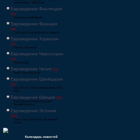
починаючи з 1956 року
Евровидение Финляндия
[33]
Eurovision laulukilpailu
Евровидение Франция
[49]
Concours Eurovision de la chanson
Евровидение Хорватия
[22]
Pjesma Eurovizije
Евровидение Черногория
[21]
Montevizija
Евровидение Чехия
[26]
Velká cena Eurovize
Евровидение Швейцария
[35]
Die Grosse Entscheidungsshow SRG
SSR
Евровидение Швеция
[48]
Eurovisionsschlagerfestivalen
Melodifestivalen
Евровидение Эстония
[226]
Eesti Laul Eurovisioon Эстонская
Песня
Календарь новостей