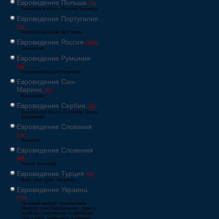
Евровидение Польша
[36]
Eurowizja Konkurs Piosenki Eurowizji
Евровидение Португалия
[25]
Festival Eurovisão da Canção
Евровидение Россия
[1062]
Европесня
Евровидение Румыния
[41]
Concursul Muzical Eurovision
Евровидение Сан-
Марино
[23]
Eurovisione
Евровидение Сербия
[39]
Еуровисион Pesma Evrovizije Песма
Евровизије
Евровидение Словакия
[13]
Eurovízia
Евровидение Словения
[26]
Pesem Evrovizije
Евровидение Турция
[66]
Eurovision Şarkı Yarışması
Евровидение Украина
[796]
Пісенний конкурс Євробачення
Конкурс пісні Євробачення - одне з
найбільш популярних телевізійних
шоу в світі, проводиться щорічно,