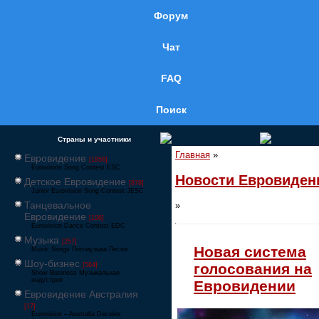
Форум
Чат
FAQ
Поиск
Страны и участники
Главная
»
Евровидение
[1858]
Eurovision Song Contest ESC
Новости Евровиден
Детское Евровидение
[878]
Junior Eurovision Song Contest JESC
Танцевальное
»
Евровидение
[106]
Eurovision Dance Contest EDC
Музыка
[257]
Новая система
Music Songs Поп-музыка Песни
Шоу-бизнес
голосования на
[564]
Show Business Музыкальная
индустрия
Евровидении
Евровидение Австралия
[17]
Eurovision – Australia Decides