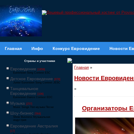
Главная
Инфо
Конкурс Евровидение
Новости Е
Страны и участники
Главная
»
Евровидение
[1858]
Eurovision Song Contest ESC
Новости Евровиден
Детское Евровидение
[878]
Junior Eurovision Song Contest JESC
Танцевальное
»
Евровидение
[106]
Eurovision Dance Contest EDC
Музыка
[257]
Организаторы Е
Music Songs Поп-музыка Песни
Шоу-бизнес
[564]
Show Business Музыкальная
индустрия
Евровидение Австралия
[17]