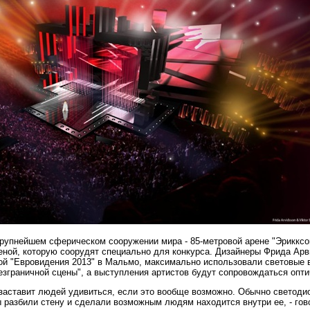
крупнейшем сферическом сооружении мира - 85-метровой арене "Эрикксо
еной, которую соорудят специально для конкурса. Дизайнеры Фрида Арв
ой "Евровидения 2013" в Мальмо, максимально использовали световые 
езграничной сцены", а выступления артистов будут сопровождаться опт
о заставит людей удивиться, если это вообще возможно. Обычно светоди
 разбили стену и сделали возможным людям находится внутри ее, - гов