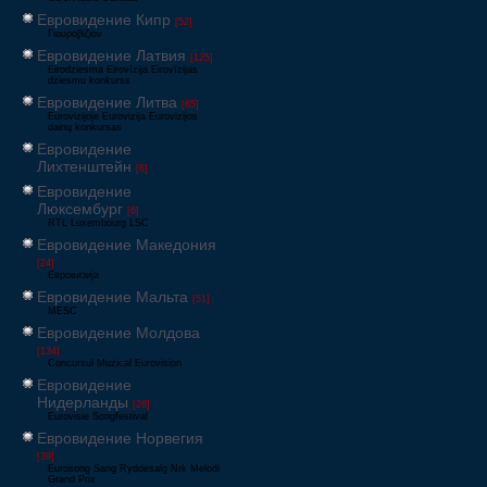
Евровидение Кипр
[52]
Γιουροβίζιον
Евровидение Латвия
[125]
Eirodziesma Eirovīzija Eirovīzijas
dziesmu konkurss
Евровидение Литва
[65]
Eurovizijoje Eurovizija Eurovizijos
dainų konkursas
Евровидение
Лихтенштейн
[6]
Евровидение
Люксембург
[6]
RTL Luxembourg LSC
Евровидение Македония
[24]
Евровизија
Евровидение Мальта
[51]
MESC
Евровидение Молдова
[134]
Concursul Muzical Eurovision
Евровидение
Нидерланды
[26]
Eurovisie Songfestival
Евровидение Норвегия
[39]
Eurosong Sang Ryddesalg Nrk Melodi
Grand Prix