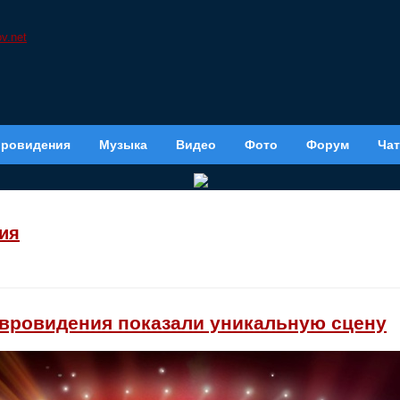
вровидения
Музыка
Видео
Фото
Форум
Чат
ия
вровидения показали уникальную сцену