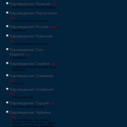
Евровидение Польша
[36]
Eurowizja Konkurs Piosenki Eurowizji
Евровидение Португалия
[25]
Festival Eurovisão da Canção
Евровидение Россия
[1062]
Европесня
Евровидение Румыния
[41]
Concursul Muzical Eurovision
Евровидение Сан-
Марино
[23]
Eurovisione
Евровидение Сербия
[39]
Еуровисион Pesma Evrovizije Песма
Евровизије
Евровидение Словакия
[13]
Eurovízia
Евровидение Словения
[26]
Pesem Evrovizije
Евровидение Турция
[66]
Eurovision Şarkı Yarışması
Евровидение Украина
[796]
Пісенний конкурс Євробачення
Конкурс пісні Євробачення - одне з
найбільш популярних телевізійних