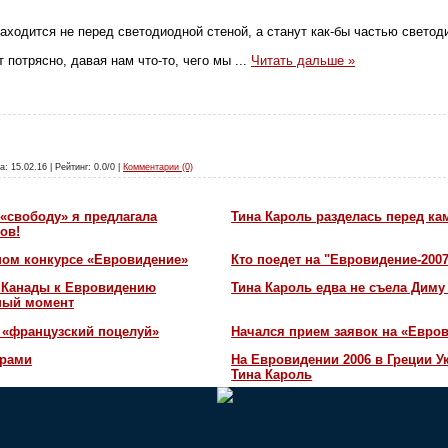
находится не перед светодиодной стеной, а станут как-бы частью свето
 потрясно, давая нам что-то, чего мы
...
Читать дальше »
а: 15.02.16 | Рейтинг: 0.0/0 |
Комментарии (0)
«свободу» я предлагала
Тина Кароль разделась перед ка
ов!
ном конкурсе «Евровидение»
Кто поедет на "Евровидение-200
и Канады к Евровидению
Тина Кароль едва не съела Диму
жный момент
 «французский поцелуй»
Начался прием заявок на «Евров
орами
На Евровидении 2006 в Греции У
Тина Кароль