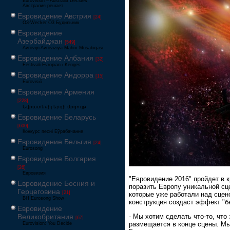
Eurovision – Australia Decides
Австралия решает
Евровидение Австрия
[24]
Ö3-Wecker Ö3 Будильник
Евровидение
Азербайджан
[549]
Avrovijn Avroviziya Mahnı Müsabiqəsi
Евровидение Албания
[32]
Festivali Evropian i Këngës
Евровидение Андорра
[15]
Eurovisió
Евровидение Армения
[228]
Եվրատեսիլ երգի մրցույթ
Евровидение Беларусь
[600]
Конкурс песні Еўрабачанне
Евровидение Бельгия
[24]
Eurosong
Евровидение Болгария
[26]
Евровизия
"Евровидение 2016" пройдет в 
Евровидение Босния и
поразить Европу уникальной сц
Герцеговина
[21]
которые уже работали над сцен
BH Eurosong Show
конструкция создаст эффект "б
Евровидение
- Мы хотим сделать что-то, чт
Великобритания
[67]
размещается в конце сцены. Мы
Eurovision: You Decide