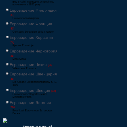
шоу в світі, проводиться щорічно,
починаючи з 1956 року
Евровидение Финляндия
[33]
Eurovision laulukilpailu
Евровидение Франция
[49]
Concours Eurovision de la chanson
Евровидение Хорватия
[22]
Pjesma Eurovizije
Евровидение Черногория
[21]
Montevizija
Евровидение Чехия
[26]
Velká cena Eurovize
Евровидение Швейцария
[35]
Die Grosse Entscheidungsshow SRG
SSR
Евровидение Швеция
[48]
Eurovisionsschlagerfestivalen
Melodifestivalen
Евровидение Эстония
[226]
Eesti Laul Eurovisioon Эстонская
Песня
Календарь новостей