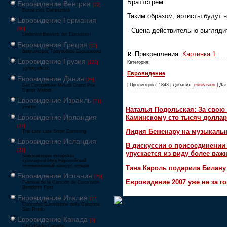
Браттстрем.
Евровидение Венгрия
[22]
Eurovíziós Dalfesztivá
Таким образом, артисты будут 
Евровидение Германия
[80]
- Сцена действительно выглядит
Liederwettbewerb der Eurovision
Евровидение Греция
[52]
Διαγωνισμός Τραγουδιού Ευρώεικονα
Прикрепления:
Картинка 1
Евровидение Грузия
Категория:
[122]
ევროვიზიის
Евровидение
Евровидение Дания
[29]
| Просмотров: 1843 | Добавил:
eurovision
| Дат
Det Europæiske Melodi Grand Prix
Dansk Melodi
Евровидение Израиль
[71]
‏אירוויזיון
Наталья Подольская: За свою 
Евровидение Ирландия
Каминскому сто тысяч доллар
[27]
Лидия Беженару на музыкаль
The Late Late Show Eurosong
Евровидение Исландия
В дискуссии о присоединени
[21]
упускается из виду более ва
Söngvakeppni evrópskra
sjónvarpsstöðva Европейский
телевизионный конкурс певцов
Тина Кароль подарила Билану
Евровидение Испания
[79]
Евровидение 2007 уже не за г
Festival de la Canción de Eurovisión
Benidorm Fest
Евровидение Италия
[27]
Concorso Eurovisione della Canzone
San Remo
Евровидение Канада
[3]
CBC/Radio-Canada