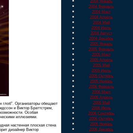
2004 Январь
2004 Февраль
2004 Март
2004 Апрель
2004 Май
2004 Июль
2004 Август
2004 Декабрь
2005 Январь
2005 Февраль
2005 Март
2005 Апрель
2005 Май
2005 Июль
2005 Октябрь
2005 Ноябрь
2006 Февраль
2006 Март
2006 Апрель
2006 Май
н глоб". Организаторы обещают
идссон и Виктор Браттстрем,
2006 Июнь
возможности. Особая
2006 Сентябрь
ическими иллюзиями.
2006 Октябрь
2006 Ноябрь
одная настенная плоская стена
2006 Декабрь
орит дизайнер Виктор