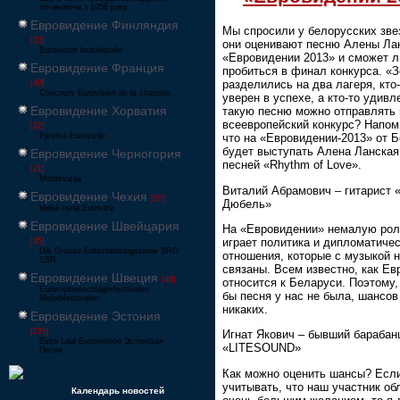
починаючи з 1956 року
Евровидение Финляндия
Мы спросили у белорусских звез
[33]
они оценивают песню Алены Ла
Eurovision laulukilpailu
«Евровидении 2013» и сможет л
Евровидение Франция
пробиться в финал конкурса. «З
разделились на два лагеря, кто
[49]
Concours Eurovision de la chanson
уверен в успехе, а кто-то удивле
Евровидение Хорватия
такую песню можно отправлять 
всеевропейский конкурс? Напом
[22]
Pjesma Eurovizije
что на «Евровидении-2013» от 
будет выступать Алена Ланская
Евровидение Черногория
песней «Rhythm of Love».
[21]
Montevizija
Виталий Абрамович – гитарист 
Евровидение Чехия
[26]
Дюбель»
Velká cena Eurovize
Евровидение Швейцария
На «Евровидении» немалую рол
играет политика и дипломатиче
[35]
Die Grosse Entscheidungsshow SRG
отношения, которые с музыкой н
SSR
связаны. Всем известно, как Ев
Евровидение Швеция
[48]
относится к Беларуси. Поэтому,
Eurovisionsschlagerfestivalen
бы песня у нас не была, шансов
Melodifestivalen
никаких.
Евровидение Эстония
[226]
Игнат Якович – бывший бараба
Eesti Laul Eurovisioon Эстонская
«LITESOUND»
Песня
Как можно оценить шансы? Есл
учитывать, что наш участник об
Календарь новостей