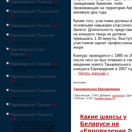
Евровидение Польша
[36]
гражданами Армении, либо
Eurowizja Konkurs Piosenki Eurowizji
проживающие на территории Ар
Евровидение Португалия
минимум два года.
[25]
Festival Eurovisão da Canção
Кроме того, участники должны 
основными навыками классичес
Евровидение Россия
[1062]
балета. Длительность представ
Европесня
на конкурсе танца не должна
Евровидение Румыния
превышать 1.30 минуты. Высту
[41]
участников оценит профессион
Concursul Muzical Eurovision
жюри.
Евровидение Сан-
Марино
[23]
Конкурс проводился с 1985 по 2
Eurovisione
после чего он был отменен в св
Евровидение Сербия
введение нового Танцевального
[39]
Еуровисион Pesma Evrovizije Песма
конкурса Евровидение в 2007 го
Евровизије
...
Читать дальше »
Евровидение Словакия
[13]
Категория:
Eurovízia
Танцевальное Евровидение
Евровидение Словения
[26]
| Просмотров: 1744 | Добавил:
eurovision
| Дат
| Рейтинг: 0.0/0 |
Комментарии (0)
Pesem Evrovizije
Евровидение Турция
[66]
Eurovision Şarkı Yarışması
Евровидение Украина
Какие шансы у
[796]
Беларуси на
Пісенний конкурс Євробачення
Конкурс пісні Євробачення - одне з
найбільш популярних телевізійних
«Евровидении 2
шоу в світі, проводиться щорічно,