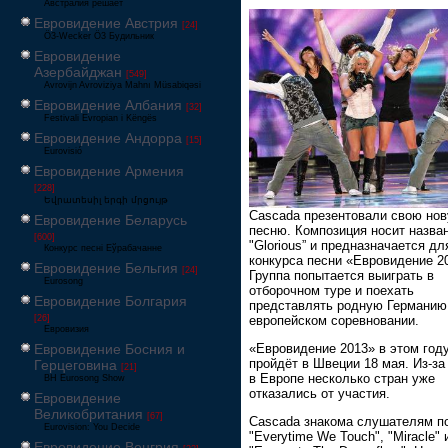
Австралия решает
Евровидение Австрия
[24]
Ö3-Wecker Ö3 Будильник
Евровидение
Азербайджан
[549]
Avrovijn Avroviziya Mahnı Müsabiqəsi
Евровидение Албания
[32]
Festivali Evropian i Këngës
Евровидение Андорра
[15]
Eurovisió
Евровидение Армения
[228]
Եվրատեսիլ երգի մրցույթ
Cascada презентовали свою но
Евровидение Беларусь
песню. Композиция носит назва
[600]
"Glorious” и предназначается дл
Конкурс песні Еўрабачанне
конкурса песни «Евровидение 2
Евровидение Бельгия
[24]
Группа попытается выиграть в
Eurosong
отборочном туре и поехать
Евровидение Болгария
представлять родную Германию
европейском соревновании.
[26]
Евровизия
Евровидение Босния и
«Евровидение 2013» в этом год
пройдёт в Швеции 18 мая. Из-за
Герцеговина
[21]
в Европе несколько стран уже
BH Eurosong Show
отказались от участия.
Евровидение
Великобритания
[67]
Cascada знакома слушателям п
Eurovision: You Decide
"Everytime We Touch", "Miracle" 
Евровидение Венгрия