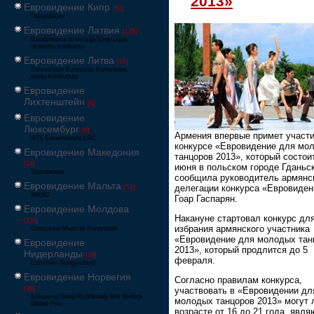
2013»
Евровидение Кипр
[52]
Γιουροβίζιον
Евровидение Латвия
[125]
Eirodziesma Eirovīzija Eirovīzijas
dziesmu konkurss
Евровидение Литва
[65]
Eurovizijoje Eurovizija Eurovizijos
dainų konkursas
Евровидение
Лихтенштейн
[6]
Евровидение
Люксембург
[6]
Армения впервые примет участи
RTL Luxembourg LSC
конкурсе «Евровидение для мо
Евровидение Македония
танцоров 2013», который состои
[24]
июня в польском городе Гданьск
Евровизија
сообщила руководитель армянс
Евровидение Мальта
делегации конкурса «Евровиден
[51]
MESC
Гоар Гаспарян.
Евровидение Молдова
Накануне стартовал конкурс дл
[134]
избрания армянского участника
Concursul Muzical Eurovision
«Евровидение для молодых тан
Евровидение
2013», который продлится до 5
Нидерланды
[26]
февраля.
Eurovisie Songfestival
Евровидение Норвегия
Согласно правилам конкурса,
[39]
участвовать в «Евровидении дл
Eurosong Sang Ryddesalg Nrk Melodi
молодых танцоров 2013» могут 
Grand Prix
возрасте от 16 до 21 года, явл