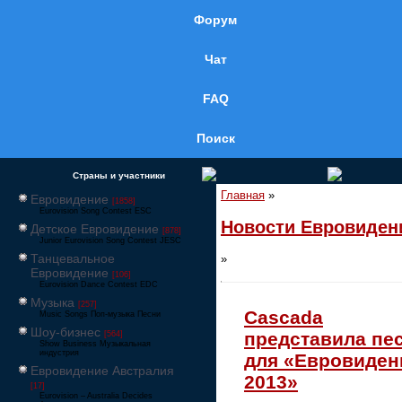
Форум
Чат
FAQ
Поиск
Страны и участники
Главная
»
Евровидение
[1858]
Eurovision Song Contest ESC
Новости Евровиден
Детское Евровидение
[878]
Junior Eurovision Song Contest JESC
Танцевальное
»
Евровидение
[106]
Eurovision Dance Contest EDC
Музыка
[257]
Cascada
Music Songs Поп-музыка Песни
Шоу-бизнес
представила пе
[564]
Show Business Музыкальная
индустрия
для «Евровиден
Евровидение Австралия
2013»
[17]
Eurovision – Australia Decides