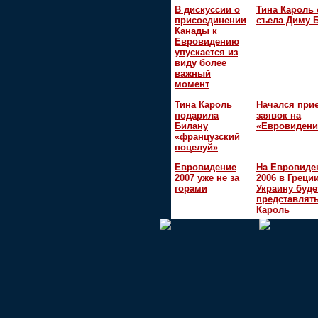
В дискуссии о
Тина Кароль 
присоединении
съела Диму 
Канады к
Евровидению
упускается из
виду более
важный
момент
Тина Кароль
Начался при
подарила
заявок на
Билану
«Евровидени
«французский
поцелуй»
Евровидение
На Евровиде
2007 уже не за
2006 в Греци
горами
Украину буде
представлять
Кароль