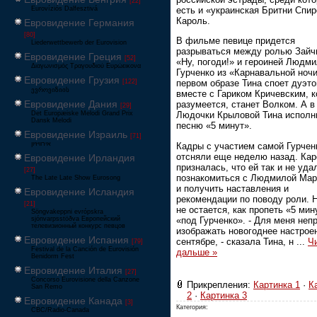
[22]
есть и «украинская Бритни Спир
Eurovíziós Dalfesztivá
Кароль.
Евровидение Германия
[80]
В фильме певице придется
Liederwettbewerb der Eurovision
разрываться между ролью Зайч
Евровидение Греция
[52]
«Ну, погоди!» и героиней Людм
Διαγωνισμός Τραγουδιού Ευρώεικονα
Гурченко из «Карнавальной ночи
Евровидение Грузия
[122]
первом образе Тина споет дуэт
ევროვიზიის
вместе с Гариком Кричевским, к
Евровидение Дания
разумеется, станет Волком. А в
[29]
Det Europæiske Melodi Grand Prix
Людочки Крыловой Тина исполн
Dansk Melodi
песню «5 минут».
Евровидение Израиль
[71]
‏אירוויזיון
Кадры с участием самой Гурчен
отсняли еще неделю назад. Ка
Евровидение Ирландия
призналась, что ей так и не уда
[27]
познакомиться с Людмилой Мар
The Late Late Show Eurosong
и получить наставления и
Евровидение Исландия
рекомендации по поводу роли. 
[21]
не остается, как пропеть «5 мин
Söngvakeppni evrópskra
«под Гурченко». - Для меня неп
sjónvarpsstöðva Европейский
телевизионный конкурс певцов
изображать новогоднее настрое
Евровидение Испания
сентябре, - сказала Тина, н
...
Ч
[79]
Festival de la Canción de Eurovisión
дальше »
Benidorm Fest
Евровидение Италия
[27]
Concorso Eurovisione della Canzone
Прикрепления:
Картинка 1
·
К
San Remo
2
·
Картинка 3
Евровидение Канада
[3]
Категория:
CBC/Radio-Canada