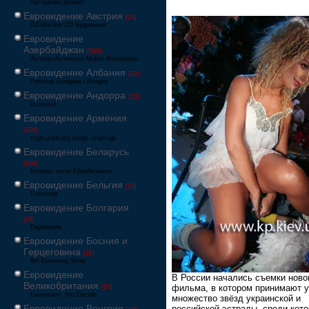
Австралия решает
Евровидение Австрия
[24]
Ö3-Wecker Ö3 Будильник
Евровидение
Азербайджан
[549]
Avrovijn Avroviziya Mahnı Müsabiqəsi
Евровидение Албания
[32]
Festivali Evropian i Këngës
Евровидение Андорра
[15]
Eurovisió
Евровидение Армения
[228]
Եվրատեսիլ երգի մրցույթ
Евровидение Беларусь
[600]
Конкурс песні Еўрабачанне
Евровидение Бельгия
[24]
Eurosong
Евровидение Болгария
[26]
Евровизия
Евровидение Босния и
Герцеговина
[21]
BH Eurosong Show
Евровидение
В России начались съемки ново
Великобритания
фильма, в котором принимают у
[67]
Eurovision: You Decide
множество звёзд украинской и
Евровидение Венгрия
российской эстрады, среди кот