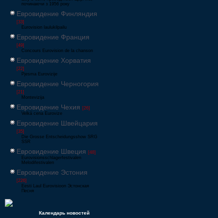
починаючи з 1956 року
Евровидение Финляндия
[33]
Eurovision laulukilpailu
Евровидение Франция
[49]
Concours Eurovision de la chanson
Евровидение Хорватия
[22]
Pjesma Eurovizije
Евровидение Черногория
[21]
Montevizija
Евровидение Чехия
[26]
Velká cena Eurovize
Евровидение Швейцария
[35]
Die Grosse Entscheidungsshow SRG
SSR
Евровидение Швеция
[48]
Eurovisionsschlagerfestivalen
Melodifestivalen
Евровидение Эстония
[226]
Eesti Laul Eurovisioon Эстонская
Песня
Календарь новостей