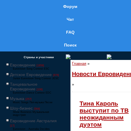
Форум
Чат
FAQ
Поиск
Страны и участники
Главная
»
Евровидение
[1858]
Eurovision Song Contest ESC
Новости Евровиден
Детское Евровидение
[878]
Junior Eurovision Song Contest JESC
Танцевальное
»
Евровидение
[106]
Eurovision Dance Contest EDC
Музыка
[257]
Тина Кароль
Music Songs Поп-музыка Песни
Шоу-бизнес
выступит по ТВ
[564]
Show Business Музыкальная
индустрия
неожиданным
Евровидение Австралия
дуэтом
[17]
Eurovision – Australia Decides