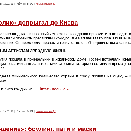
а: 17.11.09 | Рейтинг: 5.0/2 |
Комментарии (0)
лик» допрыгал до Киева
ально на днях - в прошлый четверг на заседании оргкомитета по подгот
умывали отменить престижный конкурс из-за эпидемии гриппа. Но вмеш
сюнник. Он предложил провести конкурс, но с соблюдением всех санит
ЫМ АРТИСТАМ ЗВЕЗДНУЮ ЖИЗНЬ
ытия прошла в понедельник в Украинском доме. Гостей встречали юны
ации рассаживали за накрытыми столами, которые поставили прямо у с
яя.
дении минимального количество охраны и сразу прошла на сцену – 
ие».
у, в Киев каждый из
...
Читать дальше »
а: 17.11.09 | Рейтинг: 5.0/1 |
Комментарии (0)
дение»: боулинг, пати и маски