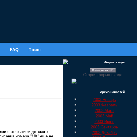
FAQ
Поиск
Форма входа
Войти через uID
Старая форма входа
Архив новостей
2003 Январь
2003 Февраль
2003 Март
2003 Май
2003 Июнь
2003 Сентябрь
язи с открытием детского
2003 Декабрь
писания номера "МК” еще не