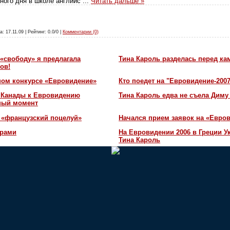
ного дня в школе английс
...
Читать дальше »
а: 17.11.09 | Рейтинг: 0.0/0 |
Комментарии (0)
«свободу» я предлагала
Тина Кароль разделась перед ка
ов!
ном конкурсе «Евровидение»
Кто поедет на "Евровидение-200
и Канады к Евровидению
Тина Кароль едва не съела Диму
жный момент
 «французский поцелуй»
Начался прием заявок на «Евров
орами
На Евровидении 2006 в Греции У
Тина Кароль