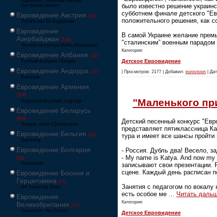
Eurovision – Australia Decides
было известно решение украинс
Австралия решает
субботнем финале детского "Ев
Евровидение Австрия
[24]
положительного решения, как с
Ö3-Wecker Ö3 Будильник
Евровидение
В самой Украине желание премь
Азербайджан
[549]
"сталинским” военным парадом 
Avrovijn Avroviziya Mahnı Müsabiqəsi
Категория:
Евровидение Албания
[32]
Детское Евровидение
Festivali Evropian i Këngës
Евровидение Андорра
[15]
| Просмотров: 2177 | Добавил:
eurovision
| Дат
Eurovisió
Евровидение Армения
[228]
"Маленького пр
Եվրատեսիլ երգի մրցույթ
Евровидение Беларусь
[600]
Детский песенный конкурс "Евр
Конкурс песні Еўрабачанне
представляет пятиклассница Ка
Евровидение Бельгия
[24]
тура и имеет все шансы пройти 
Eurosong
Евровидение Болгария
- Россия. Дубль два! Весело, з
- My name is Katya. And now my
[26]
Евровизия
записывают свои презентации. 
сцене. Каждый день расписан п
Евровидение Босния и
Герцеговина
[21]
Занятия с педагогом по вокалу
BH Eurosong Show
есть особое ме
...
Читать дальш
Евровидение
Категория:
Великобритания
[67]
Eurovision: You Decide
Детское Евровидение