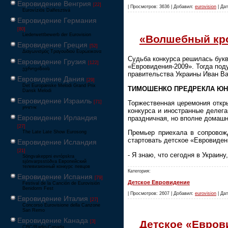
Евровидение Венгрия
[22]
| Просмотров: 3636 | Добавил:
eurovision
| Дат
Eurovíziós Dalfesztivá
Евровидение Германия
[80]
Liederwettbewerb der Eurovision
«Волшебный кро
Евровидение Греция
[52]
Διαγωνισμός Τραγουδιού Ευρώεικονα
Судьба конкурса решилась букв
Евровидение Грузия
[122]
«Евровидения-2009». Тогда под
ევროვიზიის
правительства Украины Иван Ва
Евровидение Дания
[29]
Det Europæiske Melodi Grand Prix
ТИМОШЕНКО ПРЕДРЕКЛА ЮН
Dansk Melodi
Евровидение Израиль
Торжественная церемония откр
[71]
‏אירוויזיון
конкурса и иностранные делег
Евровидение Ирландия
праздничная, но вполне домашн
[27]
Премьер приехала в сопровож
The Late Late Show Eurosong
стартовать детское «Евровиден
Евровидение Исландия
[21]
- Я знаю, что сегодня в Украин
Söngvakeppni evrópskra
sjónvarpsstöðva Европейский
телевизионный конкурс певцов
Категория:
Евровидение Испания
[79]
Детское Евровидение
Festival de la Canción de Eurovisión
Benidorm Fest
| Просмотров: 2607 | Добавил:
eurovision
| Дат
Евровидение Италия
[27]
Concorso Eurovisione della Canzone
San Remo
Евровидение Канада
Детское «Еврови
[3]
CBC/Radio-Canada