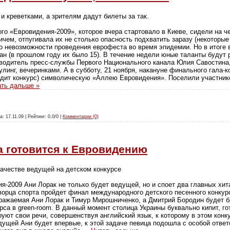
и креветками, а зрителям дадут билеты за так.
го «Евровидения-2009», которое вчера стартовало в Киеве, сидели на ч
ичем, отпугивала их не столько опасность подхватить заразу (некоторы
 о невозможности проведения еврофеста во время эпидемии. Но в итоге 
ан (в прошлом году их было 15). В течение недели юные таланты будут 
оводитель пресс-службы Первого Национального канала Юлия Савостина
оулинг, вечеринками. А в субботу, 21 ноября, накануне финального гала-
одит конкурс) символическую «Аллею Евровидения». Поселили участников
ать дальше »
а: 17.11.09 | Рейтинг: 0.0/0 |
Комментарии (0)
а готовится к Евровидению
качестве ведущей на детском конкурсе
я-2009 Ани Лорак не только будет ведущей, но и споет два главных хит
Дворца спорта пройдет финал международного детского песенного конкур
ражаемая Ани Лорак и Тимур Мирошниченко, а Дмитрий Бородин будет б
рса в green-room. В данный момент столица Украины буквально кипит, г
уют свои речи, совершенствуя английский язык, к которому в этом конк
дущей Ани будет впервые, к этой задаче певица подошла с особой отве