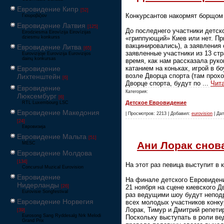
Евровидение Кипр
[52]
Конкурсантов накормят борщом 
Γιουροβίζιον
Евровидение Латвия
[125]
До последнего участники детско
Eirodziesma Eirovīzija Eirovīzijas
dziesmu konkurss
«гриппующий» Киев или нет. Пр
вакцинировались), а заявления
Евровидение Литва
[65]
заявленные участники из 13 стр
Eurovizijoje Eurovizija Eurovizijos
dainų konkursas
время, как нам рассказала рук
Евровидение
катанием на коньках, игрой в б
возле Дворца спорта (там прох
Лихтенштейн
[6]
Дворце спорта, будут по
...
Чит
Евровидение
Категория:
Люксембург
[6]
Детское Евровидение
RTL Luxembourg LSC
Евровидение Македония
| Просмотров: 2213 | Добавил:
eurovision
| Дат
[24]
Евровизија
Евровидение Мальта
[51]
Ани Лорак снов
MESC
Евровидение Молдова
[134]
На этот раз певица выступит в 
Concursul Muzical Eurovision
Евровидение
На финале детского Евровидени
Нидерланды
[26]
21 ноября на сцене киевского 
Eurovisie Songfestival
раз ведущими шоу будут непод
Евровидение Норвегия
всех молодых участников конку
Лорак, Тимур и Дмитрий репетир
[39]
Eurosong Sang Ryddesalg Nrk Melodi
Поскольку выступать в роли ве
Grand Prix