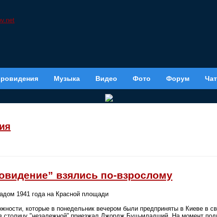
вровидения
Музыка
Видео
Фото
Форум
Чат
ия
ровидение” взялись по-взрослому
арадом 1941 года на Красной площади
ности, которые в понедельник вечером были предприняты в Киеве в св
 в столицу "незалежной” приезжал Джордж Буш-младший. На момент под