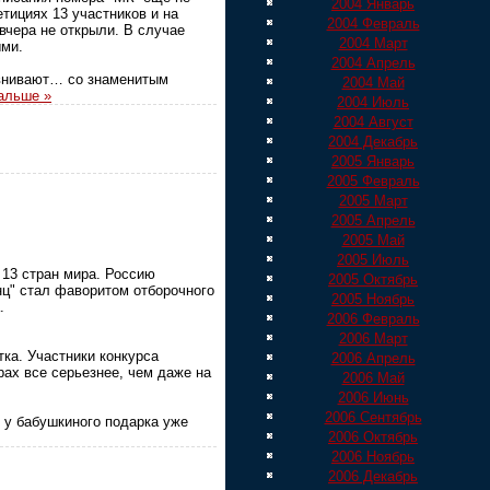
2004 Январь
тициях 13 участников и на
2004 Февраль
вчера не открыли. В случае
2004 Март
ыми.
2004 Апрель
авнивают… со знаменитым
2004 Май
альше »
2004 Июль
2004 Август
2004 Декабрь
2005 Январь
2005 Февраль
2005 Март
2005 Апрель
2005 Май
2005 Июль
 13 стран мира. Россию
2005 Октябрь
нц" стал фаворитом отборочного
2005 Ноябрь
.
2006 Февраль
2006 Март
тка. Участники конкурса
2006 Апрель
рах все серьезнее, чем даже на
2006 Май
2006 Июнь
2006 Сентябрь
е у бабушкиного подарка уже
2006 Октябрь
2006 Ноябрь
2006 Декабрь