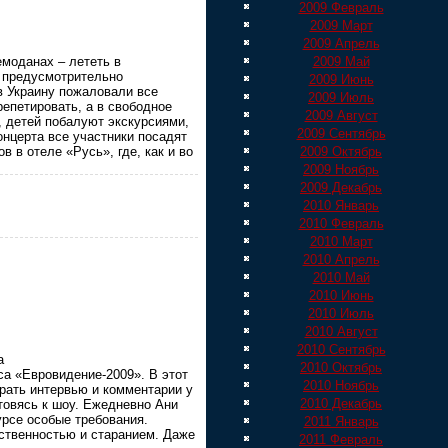
2009 Февраль
2009 Март
2009 Апрель
2009 Май
емоданах – лететь в
е предусмотрительно
2009 Июнь
в Украину пожаловали все
2009 Июль
репетировать, а в свободное
2009 Август
, детей побалуют экскурсиями,
2009 Сентябрь
концерта все участники посадят
2009 Октябрь
 в отеле «Русь», где, как и во
2009 Ноябрь
2009 Декабрь
2010 Январь
2010 Февраль
2010 Март
2010 Апрель
2010 Май
2010 Июнь
2010 Июль
2010 Август
2010 Сентябрь
а
2010 Октябрь
са «Евровидение-2009». В этот
2010 Ноябрь
рать интервью и комментарии у
2010 Декабрь
отовясь к шоу. Ежедневно Ани
урсе особые требования.
2011 Январь
тственностью и старанием. Даже
2011 Февраль