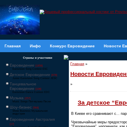
Главная
Инфо
Конкурс Евровидение
Новости Е
Страны и участники
Главная
»
Евровидение
[1858]
Eurovision Song Contest ESC
Новости Евровиден
Детское Евровидение
[878]
Junior Eurovision Song Contest JESC
Танцевальное
»
Евровидение
[106]
Eurovision Dance Contest EDC
Музыка
[257]
За детское “Ев
Music Songs Поп-музыка Песни
Шоу-бизнес
[564]
Show Business Музыкальная
В Киеве его сравнивают с... п
индустрия
Евровидение Австралия
Чрезвычайные меры предосторож
[17]
"Евровидения”, напомнили, как