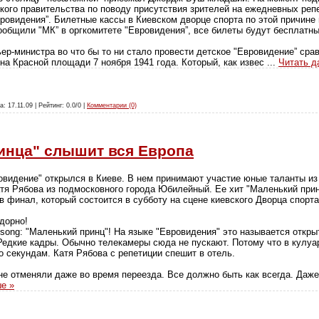
кого правительства по поводу присутствия зрителей на ежедневных репе
ровидения”. Билетные кассы в Киевском дворце спорта по этой причине 
ообщили "МК” в оргкомитете "Евровидения”, все билеты будут бесплатн
ер-министра во что бы то ни стало провести детское "Евровидение” ср
на Красной площади 7 ноября 1941 года. Который, как извес
...
Читать д
а: 17.11.09 | Рейтинг: 0.0/0 |
Комментарии (0)
инца" слышит вся Европа
овидение" открылся в Киеве. В нем принимают участие юные таланты из
тя Рябова из подмосковного города Юбилейный. Ее хит "Маленький при
в финал, который состоится в субботу на сцене киевского Дворца спорта
адорно!
 song: "Маленький принц"! На языке "Евровидения" это называется откры
Редкие кадры. Обычно телекамеры сюда не пускают. Потому что в кулуа
о секундам. Катя Рябова с репетиции спешит в отель.
 не отменяли даже во время переезда. Все должно быть как всегда. Даж
е »