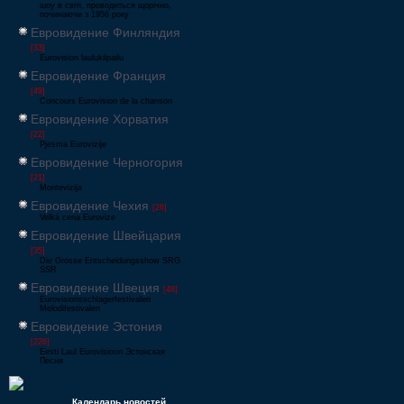
шоу в світі, проводиться щорічно,
починаючи з 1956 року
Евровидение Финляндия
[33]
Eurovision laulukilpailu
Евровидение Франция
[49]
Concours Eurovision de la chanson
Евровидение Хорватия
[22]
Pjesma Eurovizije
Евровидение Черногория
[21]
Montevizija
Евровидение Чехия
[26]
Velká cena Eurovize
Евровидение Швейцария
[35]
Die Grosse Entscheidungsshow SRG
SSR
Евровидение Швеция
[48]
Eurovisionsschlagerfestivalen
Melodifestivalen
Евровидение Эстония
[226]
Eesti Laul Eurovisioon Эстонская
Песня
Календарь новостей