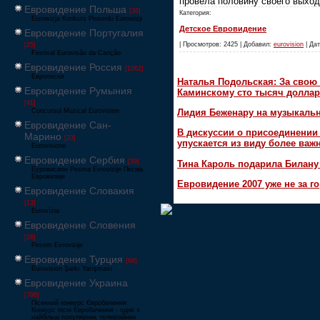
провела половину своего выход
Евровидение Польша
[36]
Категория:
Eurowizja Konkurs Piosenki Eurowizji
Детское Евровидение
Евровидение Португалия
| Просмотров: 2425 | Добавил:
eurovision
| Дат
[25]
Festival Eurovisão da Canção
Евровидение Россия
[1062]
Европесня
Наталья Подольская: За свою 
Евровидение Румыния
Каминскому сто тысяч доллар
[41]
Concursul Muzical Eurovision
Лидия Беженару на музыкаль
Евровидение Сан-
В дискуссии о присоединени
Марино
[23]
упускается из виду более ва
Eurovisione
Евровидение Сербия
[39]
Тина Кароль подарила Билану
Еуровисион Pesma Evrovizije Песма
Евровизије
Евровидение 2007 уже не за г
Евровидение Словакия
[13]
Eurovízia
Евровидение Словения
[26]
Pesem Evrovizije
Евровидение Турция
[66]
Eurovision Şarkı Yarışması
Евровидение Украина
[796]
Пісенний конкурс Євробачення
Конкурс пісні Євробачення - одне з
найбільш популярних телевізійних