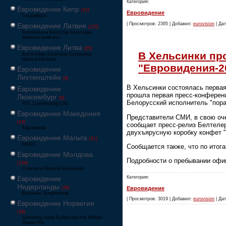
Категория:
Евровидение Кипр
[52]
Евровидение
Γιουροβίζιον
| Просмотров: 2395 | Добавил:
eurovision
| Дат
Евровидение Латвия
[125]
Eirodziesma Eirovīzija Eirovīzijas
dziesmu konkurss
Евровидение Литва
[65]
В Хельсинки пр
Eurovizijoje Eurovizija Eurovizijos
dainų konkursas
"Евровидения-2
Евровидение
Лихтенштейн
[6]
В Хельсинки состоялась первая
Евровидение
прошла первая пресс-конферен
Люксембург
[6]
Белорусский исполнитель "пор
RTL Luxembourg LSC
Евровидение Македония
Представители СМИ, в свою оче
[24]
сообщает пресс-релиз Белтелер
Евровизија
двухъярусную коробку конфет "
Евровидение Мальта
[51]
MESC
Сообщается также, что по итог
Евровидение Молдова
Подробности о пребывании офи
[134]
Concursul Muzical Eurovision
Категория:
Евровидение
Нидерланды
Евровидение
[26]
Eurovisie Songfestival
| Просмотров: 3019 | Добавил:
eurovision
| Дат
Евровидение Норвегия
[39]
Eurosong Sang Ryddesalg Nrk Melodi
Grand Prix