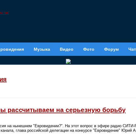
вровидения
Музыка
Видео
Фото
Форум
Чат
ия
ы рассчитываем на серьезную борьбу
сия на нынешнем "Евровидении?". На этот вопрос в эфире радио СИТИ-
канала, глава российской делегации на конкурсе "Евровидение" Юрий А