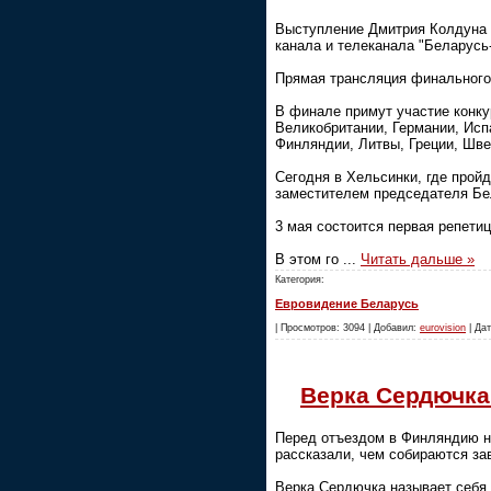
Выступление Дмитрия Колдуна 
канала и телеканала "Беларусь
Прямая трансляция финального 
В финале примут участие конку
Великобритании, Германии, Исп
Финляндии, Литвы, Греции, Шве
Сегодня в Хельсинки, где прой
заместителем председателя Б
3 мая состоится первая репети
В этом го
...
Читать дальше »
Категория:
Евровидение Беларусь
| Просмотров: 3094 | Добавил:
eurovision
| Дат
Верка Сердючка
Перед отъездом в Финляндию н
рассказали, чем собираются зав
Верка Сердючка называет себя 