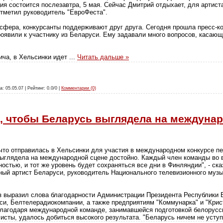
я состоится послезавтра, 5 мая. Сейчас Дмитрий отдыхает, для артист
тметил руководитель "ЕвроФеста".
сфера, конкурсанты поддерживают друг друга. Сегодня прошла пресс-ко
оявили к участнику из Беларуси. Ему задавали много вопросов, касающи
ича, в Хельсинки идет
...
Читать дальше »
а: 05.05.07 | Рейтинг: 0.0/0 |
Комментарии (0)
, чтобы Беларусь выглядела на междуна
что отправилась в Хельсинки для участия в международном конкурсе пе
ыглядела на международной сцене достойно. Каждый член команды во в
стью, и тот же уровень будет сохраняться все дни в Финляндии", - ска
ый артист Беларуси, руководитель Национального телевизионного музы
з выразил слова благодарности Администрации Президента Республики 
и, Белтелерадиокомпании, а также предприятиям "Коммунарка" и "Крист
агодаря международной команде, занимавшейся подготовкой белорусско
листы, удалось добиться высокого результата. "Беларусь ничем не усту