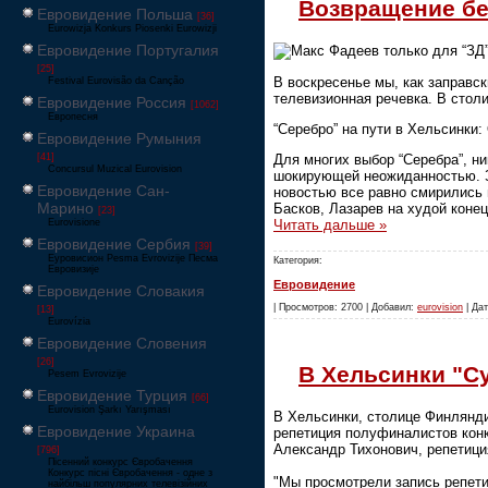
Возвращение бе
Евровидение Польша
[36]
Eurowizja Konkurs Piosenki Eurowizji
Евровидение Португалия
Макс Фадеев только для “ЗД”
[25]
В воскресенье мы, как заправск
Festival Eurovisão da Canção
телевизионная речевка. В стол
Евровидение Россия
[1062]
Европесня
“Серебро” на пути в Хельсинки
Евровидение Румыния
[41]
Для многих выбор “Серебра”, ни
Concursul Muzical Eurovision
шокирующей неожиданностью. За
Евровидение Сан-
новостью все равно смирились 
Марино
Басков, Лазарев на худой конец
[23]
Eurovisione
Читать дальше »
Евровидение Сербия
[39]
Еуровисион Pesma Evrovizije Песма
Категория:
Евровизије
Евровидение
Евровидение Словакия
| Просмотров: 2700 | Добавил:
eurovision
| Дат
[13]
Eurovízia
Евровидение Словения
[26]
В Хельсинки "С
Pesem Evrovizije
Евровидение Турция
[66]
Eurovision Şarkı Yarışması
В Хельсинки, столице Финлянди
Евровидение Украина
репетиция полуфиналистов конк
Александр Тихонович, репетици
[796]
Пісенний конкурс Євробачення
Конкурс пісні Євробачення - одне з
"Мы просмотрели запись репети
найбільш популярних телевізійних