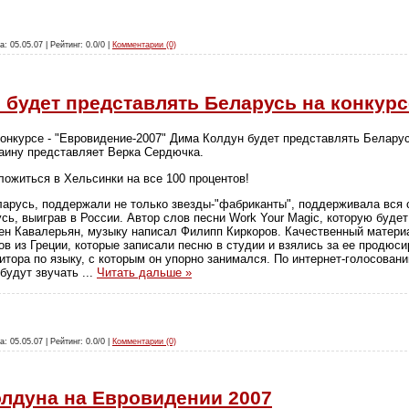
а: 05.05.07 | Рейтинг: 0.0/0 |
Комментарии (0)
 будет представлять Беларусь на конкур
онкурсе - "Евровидение-2007" Дима Колдун будет представлять Беларус
раину представляет Верка Сердючка.
ожиться в Хельсинки на все 100 процентов!
ларусь, поддержали не только звезды-"фабриканты", поддерживала вся с
сь, выиграв в России. Автор слов песни Work Your Magic, которую буде
ен Кавалерьян, музыку написал Филипп Киркоров. Качественный матери
в из Греции, которые записали песню в студии и взялись за ее продюси
тора по языку, с которым он упорно занимался. По интернет-голосован
 будут звучать
...
Читать дальше »
а: 05.05.07 | Рейтинг: 0.0/0 |
Комментарии (0)
лдуна на Евровидении 2007