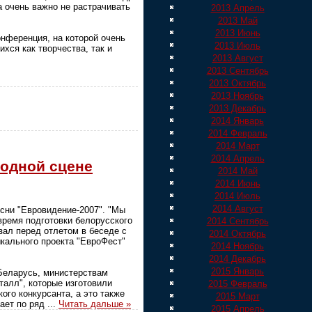
а очень важно не растрачивать
2013 Апрель
2013 Май
2013 Июнь
нференция, на которой очень
2013 Июль
хся как творчества, так и
2013 Август
2013 Сентябрь
2013 Октябрь
2013 Ноябрь
2013 Декабрь
2014 Январь
2014 Февраль
2014 Март
2014 Апрель
родной сцене
2014 Май
2014 Июнь
2014 Июль
2014 Август
сни "Евровидение-2007". "Мы
ремя подготовки белорусского
2014 Сентябрь
зал перед отлетом в беседе с
2014 Октябрь
кального проекта "ЕвроФест"
2014 Ноябрь
2014 Декабрь
2015 Январь
Беларусь, министерствам
алл", которые изготовили
2015 Февраль
го конкурсанта, а это также
2015 Март
пает по ряд
...
Читать дальше »
2015 Апрель