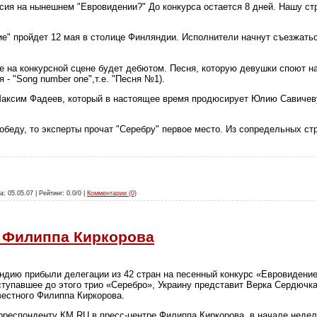
сия на нынешнем "Евровидении?" До конкурса остается 8 дней. Нашу ст
е" пройдет 12 мая в столице Финляндии. Исполнители начнут съезжатьс
е на конкурсной сцене будет дебютом. Песня, которую девушки споют на
я - "Song number one",т.е. "Песня №1).
аксим Фадеев, который в настоящее время продюсирует Юлию Савичеву,
обеду, то эксперты прочат "Серебру" первое место. Из сопредельных ст
а: 05.05.07 | Рейтинг: 0.0/0 |
Комментарии (0)
 Филиппа Киркорова
ндию прибыли делегации из 42 стран на песенный конкурс «Евровидение
ыступавшее до этого трио «Серебро», Украину представит Верка Сердючк
вестного Филиппа Киркорова.
рреспонденту КМ.RU в пресс-центре Филиппа Киркорова, в начале неде