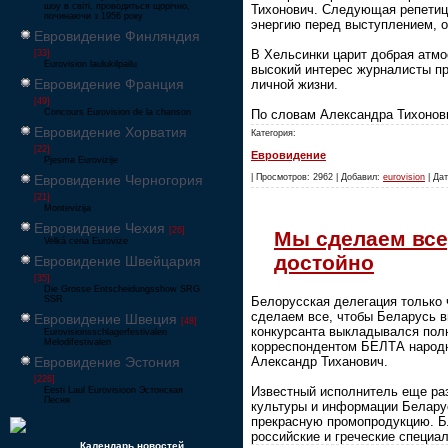
шоу в світі, проводиться щорічно,
Тихонович. Следующая репетици
починаючи з 1956 року
энергию перед выступлением, о
Евровидение Финляндия
В Хельсинки царит добрая атмо
[33]
Eurovision laulukilpailu
высокий интерес журналисты пр
Евровидение Франция
личной жизни.
[49]
Concours Eurovision de la chanson
По словам Александра Тихонов
Евровидение Хорватия
Категория:
[22]
Евровидение
Pjesma Eurovizije
Евровидение Черногория
| Просмотров: 2962 | Добавил:
eurovision
| Дат
[21]
Montevizija
Евровидение Чехия
[26]
Мы сделаем все
Velká cena Eurovize
достойно
Евровидение Швейцария
[35]
Die Grosse Entscheidungsshow SRG
SSR
Белорусская делегация только 
сделаем все, чтобы Беларусь в
Евровидение Швеция
[48]
конкурсанта выкладывался полно
Eurovisionsschlagerfestivalen
Melodifestivalen
корреспондентом БЕЛТА народн
Евровидение Эстония
Александр Тиханович.
[226]
Известный исполнитель еще ра
Eesti Laul Eurovisioon Эстонская
Песня
культуры и информации Беларус
прекрасную промопродукцию. Бл
российские и греческие специа
Календарь новостей