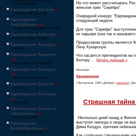
Eurovision – Australia Decides
На что может рассчитывать Рос
Австралия решает
женское трио "Серебро".
Евровидение Австрия
[24]
Ö3-Wecker Ö3 Будильник
Очередной конкурс "Евровидени
Евровидение
следующей неделе.
Азербайджан
[549]
Avrovijn Avroviziya Mahnı Müsabiqəsi
Для трио "Серебро" выступлени
их карьере (она так и называетс
Евровидение Албания
[32]
Festivali Evropian i Këngës
Продюсером группы является М
Евровидение Андорра
[15]
Лену Кукарскую.
Eurovisió
Евровидение Армения
Что касается претендентов на п
Белору
...
Читать дальше »
[228]
Եվրատեսիլ երգի մրցույթ
Евровидение Беларусь
Категория:
[600]
Евровидение
Конкурс песні Еўрабачанне
Евровидение Бельгия
| Просмотров: 2286 | Добавил:
eurovision
| Дат
[24]
Eurosong
Евровидение Болгария
[26]
Страшная тайна
Евровизия
Евровидение Босния и
Герцеговина
[21]
Несколько дней назад в Финля
BH Eurosong Show
выступит никогда и нигде не в
Евровидение
Дима Колдун, протеже небезыз
Великобритания
[67]
Eurovision: You Decide
Как сообщили специальному ко