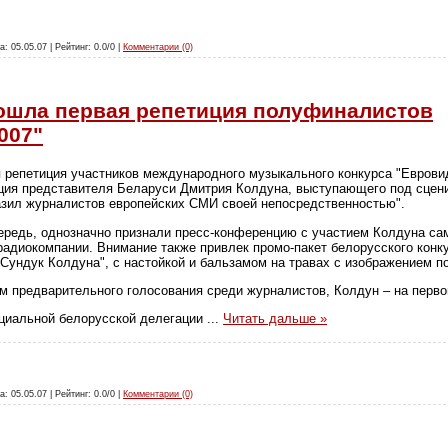
а: 05.05.07 | Рейтинг: 0.0/0 |
Комментарии (0)
ошла первая репетиция полуфиналистов
007"
 репетиция участников международного музыкального конкурса "Евровид
ция представителя Беларуси Дмитрия Колдуна, выступающего под сцен
азил журналистов европейских СМИ своей непосредственностью".
редь, однозначно признали пресс-конференцию с участием Колдуна сам
адиокомпании. Внимание также привлек промо-пакет белорусского конк
Сундук Колдуна", с настойкой и бальзамом на травах с изображением 
ам предварительного голосования среди журналистов, Колдун – на перво
циальной белорусской делегации
...
Читать дальше »
а: 05.05.07 | Рейтинг: 0.0/0 |
Комментарии (0)