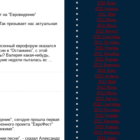
2011 Март
2011 Апрель
2011 Май
т на “Евровидение”
2011 Июнь
 Так призывает нас актуальная
2011 Июль
2011 Август
2011 Сентябрь
2011 Октябрь
 песенный еврофорум оказался
2011 Ноябрь
и в “Останкино”, с этой
2011 Декабрь
ды? Валерия какая-нибудь,
2012 Январь
едние недели пыталась вс
...
2012 Февраль
2012 Март
2012 Апрель
2012 Май
2012 Июнь
2012 Июль
2012 Август
2012 Сентябрь
2012 Октябрь
2012 Ноябрь
дение", сегодня прошла первая
2012 Декабрь
ионного проекта "ЕвроФест"
2013 Январь
режиме".
2013 Февраль
2013 Март
ии песни", - сказал Александр