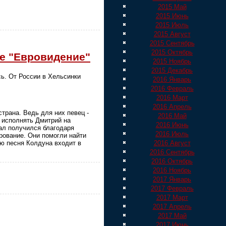
2015 Май
2015 Июнь
2015 Июль
2015 Август
2015 Сентябрь
2015 Октябрь
се "Евровидение"
2015 Ноябрь
2015 Декабрь
ь. От России в Хельсинки
2016 Январь
2016 Февраль
2016 Март
2016 Апрель
трана. Ведь для них певец -
2016 Май
т исполнять Дмитрий на
2016 Июнь
ал получился благодаря
2016 Июль
рование. Они помогли найти
ию песня Колдуна входит в
2016 Август
2016 Сентябрь
2016 Октябрь
2016 Ноябрь
2017 Январь
2017 Февраль
2017 Март
2017 Апрель
2017 Май
2017 Июнь