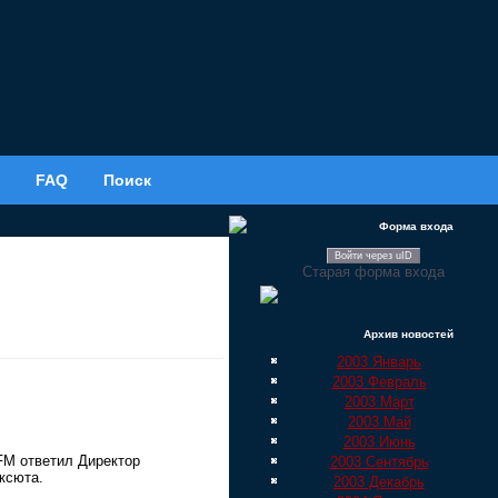
FAQ
Поиск
Форма входа
Войти через uID
Старая форма входа
Архив новостей
2003 Январь
2003 Февраль
2003 Март
2003 Май
2003 Июнь
FM ответил Директор
2003 Сентябрь
ксюта.
2003 Декабрь