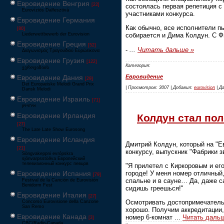
Евровидение Венгрия
[22]
состоялась первая репетиция с
Eurovíziós Dalfesztivá
участниками конкурса.
Евровидение Германия
Как обычно, все исполнители 
[80]
Liederwettbewerb der Eurovision
собирается и Дима Колдун. С 
Евровидение Греция
[52]
-
...
Читать дальше »
Διαγωνισμός Τραγουδιού Ευρώεικονα
Евровидение Грузия
[122]
Категория:
ევროვიზიის
Евровидение
Евровидение Дания
[29]
Det Europæiske Melodi Grand Prix
| Просмотров: 3007 | Добавил:
eurovision
| Да
Dansk Melodi
Евровидение Израиль
[71]
‏אירוויזיון
Евровидение Ирландия
Колдун стал по
[27]
The Late Late Show Eurosong
Евровидение Исландия
Дмитрий Колдун, который на "Е
[21]
конкурсу, выпускник "Фабрики 
Söngvakeppni evrópskra
sjónvarpsstöðva Европейский
телевизионный конкурс певцов
"Я прилетел с Киркоровым и его
городе! У меня номер отличный
Евровидение Испания
[79]
спальне и в сауне… Да, даже с
Festival de la Canción de Eurovisión
Benidorm Fest
сидишь греешься!"
Евровидение Италия
[27]
Осмотривать достопримечательн
Concorso Eurovisione della Canzone
San Remo
хорошо. Получим аккредитации,
Евровидение Канада
номер 6-комнат
...
Читать даль
[3]
CBC/Radio-Canada