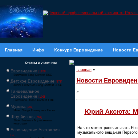
Главная
Инфо
Конкурс Евровидение
Новости Е
Страны и участники
Главная
»
Евровидение
[1858]
Eurovision Song Contest ESC
Новости Евровиден
Детское Евровидение
[878]
Junior Eurovision Song Contest JESC
Танцевальное
»
Евровидение
[106]
Eurovision Dance Contest EDC
Музыка
[257]
Юрий Аксюта: М
Music Songs Поп-музыка Песни
Шоу-бизнес
[564]
Show Business Музыкальная
индустрия
На что может рассчитывать Рос
Евровидение Австралия
музыкального вещания Первого 
[17]