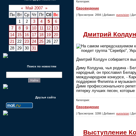
Категория:
«
Май 2007
»
Евровидение
Пн
Вт
Ср
Чт
Пт
Сб
Вс
| Просмотров: 2694 | Добавил:
eurovision
| Дат
1
2
3
4
5
6
7
8
9
10
11
12
13
Дмитрий Колдун
14
15
16
17
18
19
20
21
22
23
24
25
26
27
На самом непредсказуемом к
28
29
30
31
поедет группа "Серебро", Ук
Дмитрий Колдун собирается выл
Поиск по новостям
Диму Колдуна, чья родина - Бе
народный, он прославил Белару
международном конкурсе, - Кар
поддержке Филиппа и музыканто
Диме профессионального репети
пятерку лучших песен, которые
Друзья сайта
Категория:
Евровидение
| Просмотров: 3288 | Добавил:
eurovision
| Дат
Выступление Ко