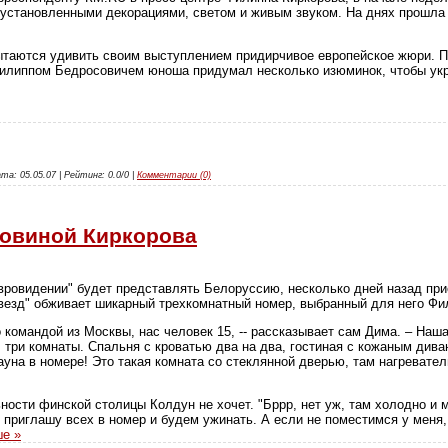
 установленными декорациями, светом и живым звуком. На днях прошла
пытаются удивить своим выступлением придирчивое европейское жюри. 
Филиппом Бедросовичем юноша придумал несколько изюминок, чтобы ук
та: 05.05.07 | Рейтинг: 0.0/0 |
Комментарии (0)
ловиной Киркорова
вровидении" будет представлять Белоруссию, несколько дней назад при
звезд" обживает шикарный трехкомнатный номер, выбранный для него Ф
 командой из Москвы, нас человек 15, -- рассказывает сам Дима. – Наша
, три комнаты. Спальня с кроватью два на два, гостиная с кожаным див
ауна в номере! Это такая комната со стеклянной дверью, там нагревате
ости финской столицы Колдун не хочет. "Бррр, нет уж, там холодно и м
 приглашу всех в номер и будем ужинать. А если не поместимся у меня, 
ше »