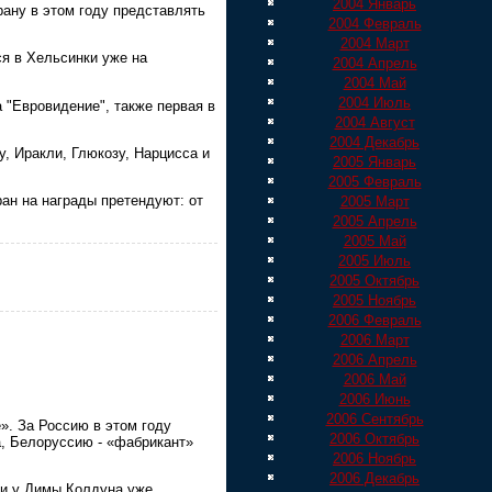
2004 Январь
рану в этом году представлять
2004 Февраль
2004 Март
я в Хельсинки уже на
2004 Апрель
2004 Май
2004 Июль
 "Евровидение", также первая в
2004 Август
2004 Декабрь
 Иракли, Глюкозу, Нарцисса и
2005 Январь
2005 Февраль
ран на награды претендуют: от
2005 Март
2005 Апрель
2005 Май
2005 Июль
2005 Октябрь
2005 Ноябрь
2006 Февраль
2006 Март
2006 Апрель
2006 Май
2006 Июнь
2006 Сентябрь
». За Россию в этом году
2006 Октябрь
а, Белоруссию - «фабрикант»
2006 Ноябрь
2006 Декабрь
ли у Димы Колдуна уже