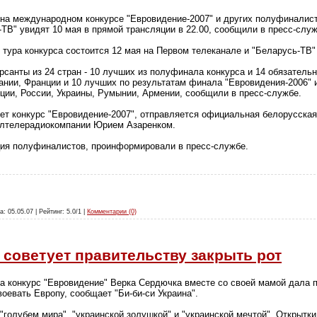
на международном конкурсе "Евровидение-2007" и других полуфиналист
-ТВ" увидят 10 мая в прямой трансляции в 22.00, сообщили в пресс-сл
тура конкурса состоится 12 мая на Первом телеканале и "Беларусь-ТВ" 
рсанты из 24 стран - 10 лучших из полуфинала конкурса и 14 обязательн
ании, Франции и 10 лучших по результатам финала "Евровидения-2006" 
ции, России, Украины, Румынии, Армении, сообщили в пресс-службе.
дет конкурс "Евровидение-2007", отправляется официальная белорусская
елтелерадиокомпании Юрием Азаренком.
ция полуфиналистов, проинформировали в пресс-службе.
а: 05.05.07 | Рейтинг: 5.0/1 |
Комментарии (0)
 советует правительству закрыть рот
а конкурс "Евровидение" Верка Сердючка вместе со своей мамой дала 
оевать Европу, сообщает "Би-би-си Украина".
"голубем мира", "украинской золушкой" и "украинской мечтой". Открытки