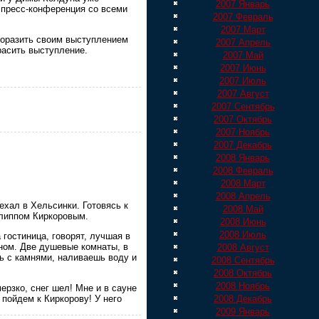
2007 Январь
 пресс-конференция со всеми
2007 Февраль
2007 Март
Поразить своим выступлением
2007 Апрель
расить выступление.
2007 Май
2007 Июнь
2007 Июль
2007 Август
2007 Сентябрь
2007 Октябрь
2007 Ноябрь
2007 Декабрь
2008 Январь
2008 Февраль
2008 Март
2008 Апрель
ехал в Хельсинки. Готовясь к
2008 Май
илиппом Киркоровым.
2008 Июнь
2008 Июль
 гостиница, говорят, лучшая в
аном. Две душевые комнаты, в
2008 Август
ль с камнями, наливаешь воду и
2008 Сентябрь
2008 Октябрь
2008 Ноябрь
ерзко, снег шел! Мне и в сауне
2008 Декабрь
пойдем к Киркорову! У него
2009 Январь