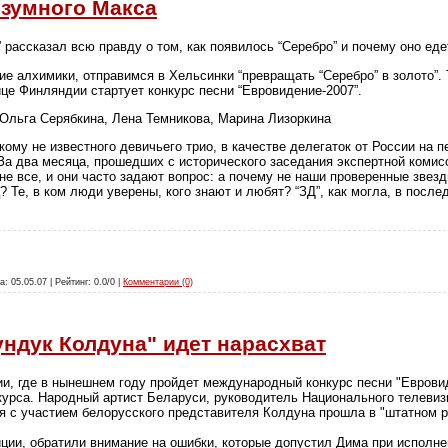
зумного Макса
 рассказал всю правду о том, как появилось “Серебро” и почему оно еде
ие алхимики, отправимся в Хельсинки “превращать “Серебро” в золото”.
ице Финляндии стартует конкурс песни “Евровидение-2007”.
: Ольга Серябкина, Лена Темникова, Марина Лизоркина
кому не известного девичьего трио, в качестве делегаток от России на
 два месяца, прошедших с исторического заседания экспертной комисси
не все, и они часто задают вопрос: а почему не наши проверенные звез
? Те, в ком люди уверены, кого знают и любят? “ЗД”, как могла, в посл
а: 05.05.07 | Рейтинг: 0.0/0 |
Комментарии (0)
ундук Колдуна" идет нарасхват
и, где в нынешнем году пройдет международный конкурс песни "Еврови
урса. Народный артист Беларуси, руководитель Национального телевиз
я с участием белорусского представителя Колдуна прошла в "штатном 
ции, обратили внимание на ошибки, которые допустил Дима при исполнен