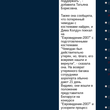
поддержать", -
Е
добавила Татьяна
Борисовна.
Е
Также она сообщила,
[8
что потерянный
Е
чемодан с
костюмами найден, и
Дима Колдун поехал
Е
на
"Евровидение-2007" с
Е
подготовленными
костюмами.
"Чемодан был
Е
действительно
утерян, но, благо, его
Е
вовремя нашли и
[2
вернули", - сказала
она. На возврат
Е
утерянного багажа
сотрудники
[2
аэропорта обычно
дают 21 день.
Видимо, они вошли в
Е
положение
представителя
Беларуси на
Е
конкурсе
"Евровидение-2007" и
Е
ускорили процесс