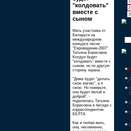
1
"колдовать"
2
вместе с
2
сыном
Мать участника от
Беларуси на
международном
конкурсе песни
"Евровидение-2007"
Татьяна Борисовна
Колдун будет
"колдовать" вместе с
сыном, но по другую
Е
сторону экрана.
Д
"Дима будет "делать
свою магию", а я
свою. Но поверьте,
Т
она будет белой и
Е
доброй", -
поделилась Татьяна
Борисовна в беседе с
корреспондентом
Ш
БЕЛТА.
Как и любая мать,
Е
она, несомненно,
[1