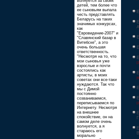
волнуется за своих
детей, тем более что
ее сыновьям выпала
Е
честь представлять
Беларусь на таких
Е
значимых конкурсах,
А
как
"Евровидение-2007" и
Е
"Славянский базар в
Витебске", а это
Е
очень большая
ответственность.
"Несмотря на то, что
Е
мои сыновья уже
[
взрослые и почти
состоялись как
Е
артисты, в моих
[
советах они все-таки
нуждаются. Так что
Е
мы с Димой
постоянно
Е
созваниваемся,
переписываемся по
[2
Интернету. Несмотря
на внешнее
Е
спокойствие, он на
Г
самом деле очень
волнуется, а я
Е
стараюсь его
В
морально