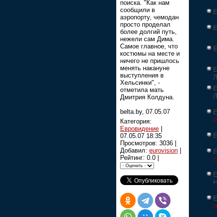
поиска. "Как нам
сообщили в
Е
аэропорту, чемодан
просто проделал
Е
более долгий путь,
нежели сам Дима.
Самое главное, что
Е
костюмы на месте и
ничего не пришлось
менять накануне
Е
выступления в
Л
Хельсинки", -
Е
отметила мать
Л
Дмитрия Колдуна.
Е
belta.by, 07.05.07
[2
Категория:
Евровидение
|
Е
07.05.07 18:35
Просмотров: 3036 |
Добавил:
eurovision
|
Е
Рейтинг: 0.0 |
[
Е
Е
[3