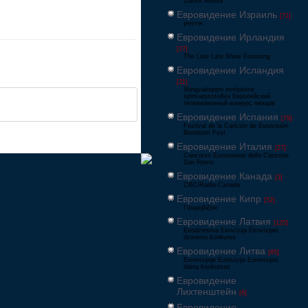
Dansk Melodi
Евровидение Израиль
[71]
‏אירוויזיון
Евровидение Ирландия
[27]
The Late Late Show Eurosong
Евровидение Исландия
[21]
Söngvakeppni evrópskra
sjónvarpsstöðva Европейский
телевизионный конкурс певцов
Евровидение Испания
[79]
Festival de la Canción de Eurovisión
Benidorm Fest
Евровидение Италия
[27]
Concorso Eurovisione della Canzone
San Remo
Евровидение Канада
[3]
CBC/Radio-Canada
Евровидение Кипр
[52]
Γιουροβίζιον
Евровидение Латвия
[125]
Eirodziesma Eirovīzija Eirovīzijas
dziesmu konkurss
Евровидение Литва
[65]
Eurovizijoje Eurovizija Eurovizijos
dainų konkursas
Евровидение
Лихтенштейн
[6]
Евровидение