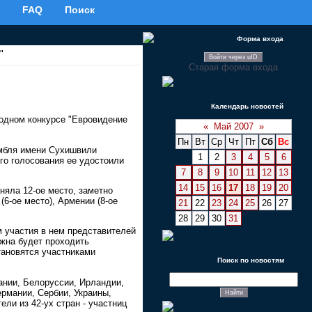
FAQ
Поиск
Форма входа
"
Войти через uID
Старая форма входа
Календарь новостей
одном конкурсе "Евровидение
«
Май 2007
»
Пн
Вт
Ср
Чт
Пт
Сб
Вс
амбля имени Сухишвили
1
2
3
4
5
6
ого голосования ее удостоили
7
8
9
10
11
12
13
14
15
16
17
18
19
20
няла 12-ое место, заметно
(6-ое место), Армении (8-ое
21
22
23
24
25
26
27
28
29
30
31
м участия в нем представителей
лжна будет проходить
тановятся участниками
Поиск по новостям
ании, Белоруссии, Ирландии,
ермании, Сербии, Украины,
ли из 42-ух стран - участниц