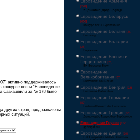
Евровидение Армения
[228]
Եվրատեսիլ երգի մրցույթ
Евровидение Беларусь
[600]
Конкурс песні Еўрабачанне
Евровидение Бельгия
[24]
Eurosong
Евровидение Болгария
[26]
Евровизия
Евровидение Босния и
Герцеговина
[21]
BH Eurosong Show
Евровидение
Великобритания
[67]
Eurovision: You Decide
007" активно поддерживалось
в конкурсе песни "Евровидение
Евровидение Венгрия
[22]
ла Саакашвили за № 178 было
Eurovíziós Dalfesztivá
Евровидение Германия
[80]
Liederwettbewerb der Eurovision
да других стран, предназначены
Евровидение Греция
[52]
орных ситуаций.
Διαγωνισμός Τραγουδιού Ευρώεικονα
Евровидение Грузия
[122]
ევროვიზიის
Евровидение Дания
[29]
Det Europæiske Melodi Grand Prix