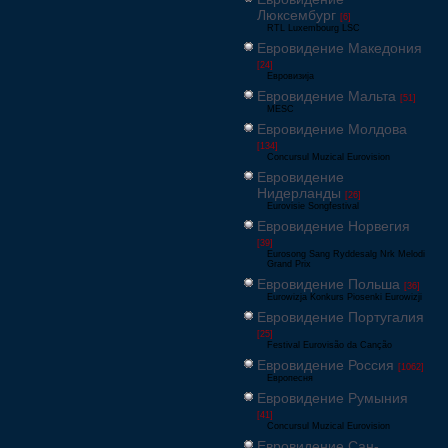
Люксембург
[6]
RTL Luxembourg LSC
Евровидение Македония
[24]
Евровизија
Евровидение Мальта
[51]
MESC
Евровидение Молдова
[134]
Concursul Muzical Eurovision
Евровидение
Нидерланды
[26]
Eurovisie Songfestival
Евровидение Норвегия
[39]
Eurosong Sang Ryddesalg Nrk Melodi
Grand Prix
Евровидение Польша
[36]
Eurowizja Konkurs Piosenki Eurowizji
Евровидение Португалия
[25]
Festival Eurovisão da Canção
Евровидение Россия
[1062]
Европесня
Евровидение Румыния
[41]
Concursul Muzical Eurovision
Евровидение Сан-