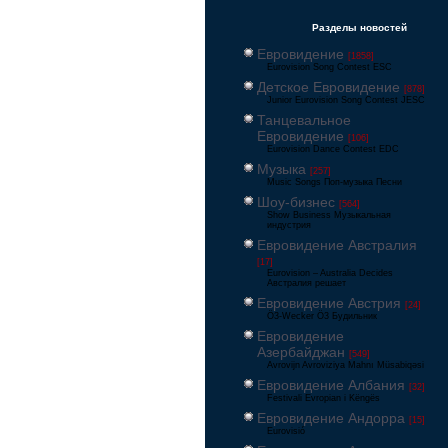
Разделы новостей
Евровидение
[1858]
Eurovision Song Contest ESC
Детское Евровидение
[878]
Junior Eurovision Song Contest JESC
Танцевальное
Евровидение
[106]
Eurovision Dance Contest EDC
Музыка
[257]
Music Songs Поп-музыка Песни
Шоу-бизнес
[564]
Show Business Музыкальная
индустрия
Евровидение Австралия
[17]
Eurovision – Australia Decides
Австралия решает
Евровидение Австрия
[24]
Ö3-Wecker Ö3 Будильник
Евровидение
Азербайджан
[549]
Avrovijn Avroviziya Mahnı Müsabiqəsi
Евровидение Албания
[32]
Festivali Evropian i Këngës
Евровидение Андорра
[15]
Eurovisió