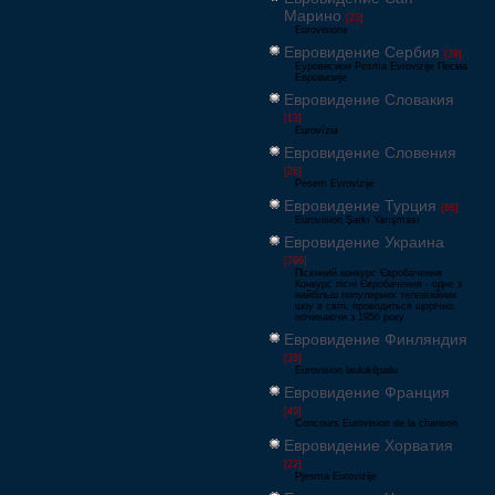
Марино
[23]
Eurovisione
Евровидение Сербия
[39]
Еуровисион Pesma Evrovizije Песма
Евровизије
Евровидение Словакия
[13]
Eurovízia
Евровидение Словения
[26]
Pesem Evrovizije
Евровидение Турция
[66]
Eurovision Şarkı Yarışması
Евровидение Украина
[796]
Пісенний конкурс Євробачення
Конкурс пісні Євробачення - одне з
найбільш популярних телевізійних
шоу в світі, проводиться щорічно,
починаючи з 1956 року
Евровидение Финляндия
[33]
Eurovision laulukilpailu
Евровидение Франция
[49]
Concours Eurovision de la chanson
Евровидение Хорватия
[22]
Pjesma Eurovizije