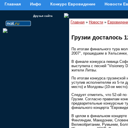
Главная
Инфо
Конкурс Евровидение
Новости Е
Друзья сайта
Главная
»
Новости
»
Евровидени
Грузии досталось 1
По итогам финального тура мол
2007", прошедшем в Хельсинки, 
В финале конкурса певица Соф
выступила с песней "Visionery 
жители Литвы.
По итогам конкурса грузинской
уступив исполнителям из 5-ти др
место) и Молдовы (10-ое место)
Следует отметить, что 52-ой п
Грузии. Согласно правилам конк
предварительные конкурсные тур
финального концерта "Евровиде
В целом в финальном концерте 
Финляндии, Македонии, Словении
Великобритании, Румынии, Болга