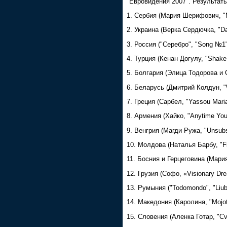
"Евровидения 2007". Результа
1. Сербия (Мария Шерифович, "Mo
2. Украина (Верка Сердючка, "Da
3. Россия ("Серебро", "Song №1"
4. Турция (Кенан Догулу, "Shake 
5. Болгария (Элица Тодорова и С
6. Беларусь (Дмитрий Колдун, "W
7. Греция (Сарбел, "Yassou Mari
8. Армения (Хайко, "Anytime You
9. Венгрия (Магди Ружа, "Unsubst
10. Молдова (Наталья Барбу, "Fi
11. Босния и Герцеговина (Мария
12. Грузия (Софо, «Visionary Dr
13. Румыния ("Todomondo", "Liubi,
14. Македония (Каролина, "Mojot
15. Словения (Аленка Готар, "Cv