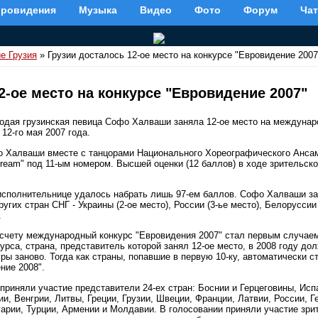
вровидения
Музыка
Видео
Фото
Форум
Чат
е Грузия
» Грузии досталось 12-ое место на конкурсе "Евровидение 2007
2-ое место на конкурсе "Евровидение 2007"
одая грузинская певица Софо Халваши заняла 12-ое место на междунар
12-го мая 2007 года.
о Халваши вместе с танцорами Национального Хореографического Анс
Dream" под 11-ым номером. Высшей оценки (12 баллов) в ходе зрительск
 исполнительнице удалось набрать лишь 97-ем баллов. Софо Халваши за
угих стран СНГ - Украины (2-ое место), России (3-ье место), Белоруссии 
.
о счету международный конкурс "Евровидения 2007" стал первым случае
урса, страна, представитель которой занял 12-ое место, в 2008 году до
ы заново. Тогда как страны, попавшие в первую 10-ку, автоматически с
ние 2008".
приняли участие представители 24-ех стран: Боснии и Герцеговины, Исп
, Венгрии, Литвы, Греции, Грузии, Швеции, Франции, Латвии, России, Г
рии, Турции, Армении и Молдавии. В голосовании приняли участие зрите