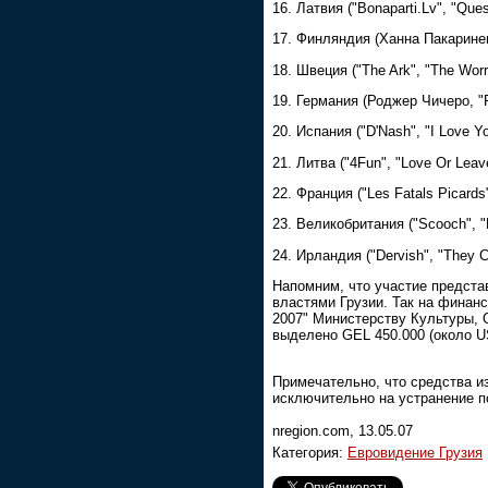
16. Латвия ("Bonaparti.Lv", "Ques
17. Финляндия (Ханна Пакаринен,
18. Швеция ("The Ark", "The Worr
19. Германия (Роджер Чичеро, "Fr
20. Испания ("D'Nash", "I Love Yo
21. Литва ("4Fun", "Love Or Leav
22. Франция ("Les Fatals Picards"
23. Великобритания ("Scooch", "F
24. Ирландия ("Dervish", "They C
Напомним, что участие предста
властями Грузии. Так на финан
2007" Министерству Культуры,
выделено GEL 450.000 (около U
Примечательно, что средства из
исключительно на устранение п
nregion.com, 13.05.07
Категория:
Евровидение Грузия