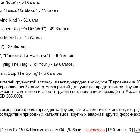
ta Notte") - 54 балла.
 "Leave Me Alone") - 53 балла.
ying Kind") - 51 балл.
auen Regier'n Die Welt") - 49 баллов.
u Mi Vida") - 43 балла.
e") - 28 баллов.
, "L'amour A La Francaise") - 19 баллов.
lying The Flag" /For You/") - 19 баллов.
an't Stop The Spring") - 5 баллов.
вителей грузинской эстрады в международном конкурсе "Евровидение 2
сирование необходимых мероприятий для участия представителя Грузии 
 Охраны Памятников и Спорта Грузии постановлением президента Михаи
SD 265.000).
 резервного фонда президента Грузии, как и аналогичных институтов ря
оследствий природных катаклизмов, крупных аварий и других форс-маж
|
17.05.07 15:04
Просмотров: 3004 | Добавил:
eurovision
| Рейтинг: 0.0 |