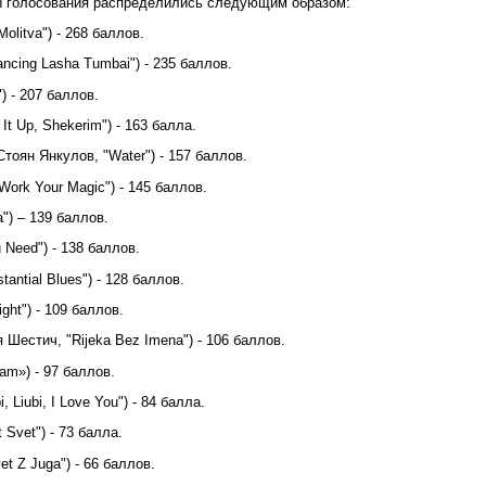
ты голосования распределились следующим образом:
litva") - 268 баллов.
ncing Lasha Tumbai") - 235 баллов.
) - 207 баллов.
It Up, Shekerim") - 163 балла.
тоян Янкулов, "Water") - 157 баллов.
ork Your Magic") - 145 баллов.
a") – 139 баллов.
 Need") - 138 баллов.
antial Blues") - 128 баллов.
ght") - 109 баллов.
 Шестич, "Rijeka Bez Imena") - 106 баллов.
eam») - 97 баллов.
 Liubi, I Love You") - 84 балла.
 Svet") - 73 балла.
et Z Juga") - 66 баллов.