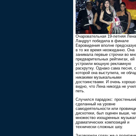
Очаровательная 19-летняя Лена
Ландрут победила в финале
Евровидения вполне предсказуе
в то же время неожиданно. Она
занимала первые строчки во мн
предварительных рейтингах, ей
устроили мощную рекламную
раскрутку. Однако сама песня, 
которой она выступила, не обла
никакими музыкальными
достоинствами. И очень хорошо
видно, что Лена никогда не учи
петь.
Случился парадокс: простеньки
сделанный на уровне
самодеятельности или провинц
дискотеки, был оценен выше, ч
множество изощренных музыкал
драматических композиций и
технически сложных шоу.
Заговорили сразу же о политич