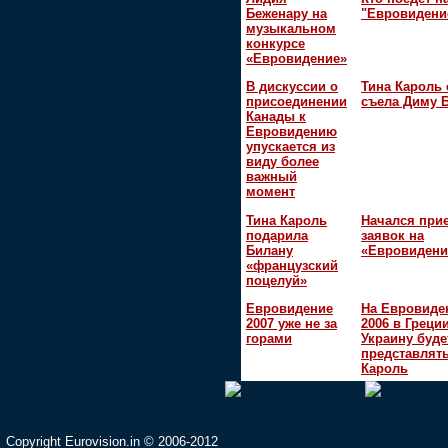
Беженару на
"Евровидени
музыкальном
конкурсе
«Евровидение»
В дискуссии о
Тина Кароль 
присоединении
съела Диму 
Канады к
Евровидению
упускается из
виду более
важный
момент
Тина Кароль
Начался при
подарила
заявок на
Билану
«Евровидени
«французский
поцелуй»
Евровидение
На Евровиде
2007 уже не за
2006 в Греци
горами
Украину буде
представлять
Кароль
Copyright Eurovision.in © 2006-2012