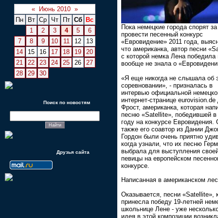
«
Июнь 2010
»
Пн
Вт
Ср
Чт
Пт
Сб
Вс
Пока немецкие города спорят за
1
2
3
4
5
6
провести песенный конкурс
7
8
9
10
11
12
13
«Евровидение» 2011 года, выяс
что американка, автор песни «Sat
14
15
16
17
18
19
20
с которой немка Лена победила 
21
22
23
24
25
26
27
вообще не знала о «Евровидени
28
29
30
«Я еще никогда не слышала об 
соревновании», - призналась в
интервью официальной немецко
интернет-странице eurovision.d
Поиск по новостям
Фрост, американка, которая нап
песню «Satellite», победившей в
году на конкурсе Евровидения. 
также его соавтор из Дании Джо
Гордон были очень приятно уди
когда узнали, что их песню Гер
выбрала для выступления свое
Друзья сайта
певицы на европейском песенн
конкурсе.
Написанная в американском ле
Оказывается, песни «Satellite», 
принесла победу 19-летней нем
школьнице Лене - уже несколько
идея в этой композиции возникл