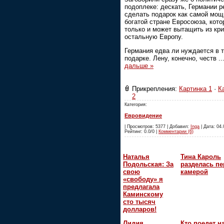
подоплеке: дескать, Германии 
сделать подарок как самой мощ
богатой стране Евросоюза, кото
только и может вытащить из кр
остальную Европу.
Германия едва ли нуждается в 
подарке. Лену, конечно, честв
..
дальше »
Прикрепления:
Картинка 1
·
К
2
Категория:
Евровидение
| Просмотров: 5377 | Добавил:
Inga
| Дата: 04.
Рейтинг: 0.0/0 |
Комментарии (6)
Наталья
Тина Кароль
Подольская: За
разделась пе
свою
камерой
«свободу» я
предлагала
Каминскому
сто тысяч
долларов!
Лидия
Кто поедет н