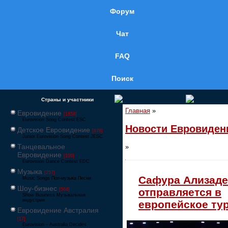
Форум
Чат
FAQ
Поиск
Страны и участники
Главная
»
Евровидение
[1858]
Eurovision Song Contest ESC
Новости Евровиден
Детское Евровидение
[878]
Junior Eurovision Song Contest JESC
Танцевальное
»
Евровидение
[106]
Eurovision Dance Contest EDC
Музыка
[257]
Сафура Ализаде
Music Songs Поп-музыка Песни
Шоу-бизнес
отправляется в
[564]
Show Business Музыкальная
индустрия
европейское ту
Евровидение Австралия
[17]
Eurovision – Australia Decides