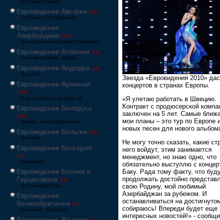
Австралия решает
Евровидение Австрия
[24]
Ö3-Wecker Ö3 Будильник
Евровидение
Азербайджан
[549]
Avrovijn Avroviziya Mahnı Müsabiqəsi
Евровидение Албания
[32]
Festivali Evropian i Këngës
Евровидение Андорра
[15]
Eurovisió
Звезда «Евровидения 2010» дас
Евровидение Армения
концертов в странах Европы.
[228]
«Я улетаю работать в Швецию.
Եվրատեսիլ երգի մրցույթ
Контракт с продюсерской компа
Евровидение Беларусь
заключен на 5 лет. Самые ближ
[600]
мои планы – это тур по Европе 
Конкурс песні Еўрабачанне
новых песен для нового альбом
Евровидение Бельгия
[24]
Eurosong
Не могу точно сказать, какие ст
Евровидение Болгария
него войдут, этим занимается
менеджмент, но знаю одно, что
[26]
Евровизия
обязательно выступлю с концер
Евровидение Босния и
Баку. Рада тому факту, что буд
Герцеговина
продолжать достойно представ
[21]
свою Родину, мой любимый
BH Eurosong Show
Азербайджан за рубежом. И
Евровидение
останавливаться на достигнутом
Великобритания
[67]
собираюсь! Впереди будет еще 
Eurovision: You Decide
интересных новостей!» - сообщ
Евровидение Венгрия