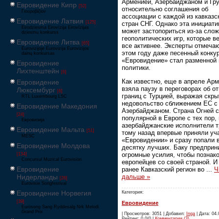
Арменией, Азербайджаном и Гр
Евровидение Кипр
[52]
относительно соглашения об
Γιουροβίζιον
ассоциации с каждой из кавказс
Евровидение Латвия
[125]
стран СНГ. Однако эта инициати
Eirodziesma Eirovīzija Eirovīzijas
может застопориться из-за сло
dziesmu konkurss
геополитических игр, которые в
Евровидение Литва
[65]
все активнее. Эксперты отмечаю
Eurovizijoje Eurovizija Eurovizijos
этом году даже песенный конку
dainų konkursas
«Евровидение» стал разменной
Евровидение
политики.
Лихтенштейн
[6]
Как известно, еще в апреле Ар
Евровидение
взяла паузу в переговорах об о
Люксембург
[6]
границ с Турцией, выражая скры
RTL Luxembourg LSC
недовольство сближением ЕС с
Евровидение Македония
Азербайджаном. Страна Огней 
[24]
популярной в Европе с тех пор, 
Евровизија
азербайджанские исполнители т
Евровидение Мальта
[51]
тому назад впервые приняли уч
MESC
«Евровидении» и сразу попали 
Евровидение Молдова
десятку лучших. Баку предпри
огромные усилия, чтобы познак
[134]
Concursul Muzical Eurovision
европейцев со своей страной. И
Евровидение
ранее Кавказский регион во
...
Ч
дальше »
Нидерланды
[26]
Eurovisie Songfestival
Евровидение Норвегия
Категория:
[39]
Евровидение
Eurosong Sang Ryddesalg Nrk Melodi
Grand Prix
| Просмотров: 3051 | Добавил:
Inga
| Дата: 04.
Рейтинг: 0.0/0 |
Комментарии (3)