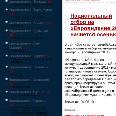
Евровидение Польша
[36]
Eurowizja Konkurs Piosenki Eurowizji
Евровидение Португалия
Национальный
[25]
Festival Eurovisão da Canção
отбор на
Евровидение Россия
[1062]
Европесня
«Евровидение 2
Евровидение Румыния
начнется осень
[41]
Concursul Muzical Eurovision
Евровидение Сан-
В сентябре стартует азербайдж
Марино
национальный отбор на междун
[23]
Eurovisione
конкурс «Евровидение 2011».
Евровидение Сербия
[39]
«Национальный отбор на
Еуровисион Pesma Evrovizije Песма
Евровизије
международный музыкальный п
Евровидение Словакия
конкурс «Евровидение 2011» мы
планируем начать осенью. Скор
[13]
Eurovízia
всего, он стартует с сентября м
Как только определимся с его н
Евровидение Словения
сразу проинформируем об этом
[26]
сообщил 1news.az глава
Pesem Evrovizije
азербайджанской делегации на
Евровидение Турция
[66]
«Евровидении» Адыль Керимли
Eurovision Şarkı Yarışması
Евровидение Украина
1news.az, 04.06.10
[796]
Пісенний конкурс Євробачення
Категория:
Конкурс пісні Євробачення - одне з
найбільш популярних телевізійних
шоу в світі, проводиться щорічно,
Евровидение Азербайджан