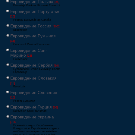
Евровидение Польша
[36]
Eurowizja Konkurs Piosenki Eurowizji
Евровидение Португалия
[25]
Festival Eurovisão da Canção
Евровидение Россия
[1062]
Европесня
Евровидение Румыния
[41]
Concursul Muzical Eurovision
Евровидение Сан-
Марино
[23]
Eurovisione
Евровидение Сербия
[39]
Еуровисион Pesma Evrovizije Песма
Евровизије
Евровидение Словакия
[13]
Eurovízia
Евровидение Словения
[26]
Pesem Evrovizije
Евровидение Турция
[66]
Eurovision Şarkı Yarışması
Евровидение Украина
[796]
Пісенний конкурс Євробачення
Конкурс пісні Євробачення - одне з
найбільш популярних телевізійних
шоу в світі, проводиться щорічно,