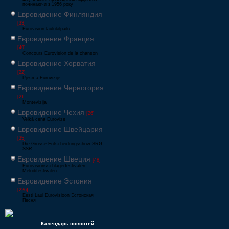
починаючи з 1956 року
Евровидение Финляндия
[33]
Eurovision laulukilpailu
Евровидение Франция
[49]
Concours Eurovision de la chanson
Евровидение Хорватия
[22]
Pjesma Eurovizije
Евровидение Черногория
[21]
Montevizija
Евровидение Чехия
[26]
Velká cena Eurovize
Евровидение Швейцария
[35]
Die Grosse Entscheidungsshow SRG
SSR
Евровидение Швеция
[48]
Eurovisionsschlagerfestivalen
Melodifestivalen
Евровидение Эстония
[226]
Eesti Laul Eurovisioon Эстонская
Песня
Календарь новостей