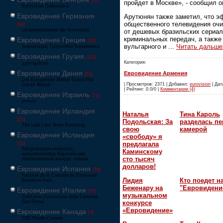
[22]
пройдет в Москве», - сообщил о
Eurovíziós Dalfesztivá
Евровидение Германия
Арутюнян также заметил, что э
общественного телевидения оч
[80]
Liederwettbewerb der Eurovision
от дешевых бразильских сериал
криминальных передач, а также
Евровидение Греция
[52]
вульгарного и
...
Читать дальше
Διαγωνισμός Τραγουδιού Ευρώεικονα
Евровидение Грузия
[122]
Категория:
ევროვიზიის
Евровидение Дания
Евровидение Армения
[29]
Det Europæiske Melodi Grand Prix
| Просмотров: 2371 | Добавил:
eurovision
| Дат
Dansk Melodi
| Рейтинг: 0.0/0 |
Комментарии (4)
Евровидение Израиль
[71]
‏אירוויזיון
Евровидение Ирландия
Наталья
Тина Кароль
[27]
Подольская: За
разделась пе
The Late Late Show Eurosong
свою
камерой
Евровидение Исландия
«свободу» я
предлагала
[21]
Söngvakeppni evrópskra
Каминскому
sjónvarpsstöðva Европейский
сто тысяч
телевизионный конкурс певцов
долларов!
Евровидение Испания
[79]
Festival de la Canción de Eurovisión
Лидия
Кто поедет н
Benidorm Fest
Беженару на
"Евровидени
Евровидение Италия
[27]
музыкальном
Concorso Eurovisione della Canzone
San Remo
конкурсе
«Евровидение»
Евровидение Канада
[3]
CBC/Radio-Canada