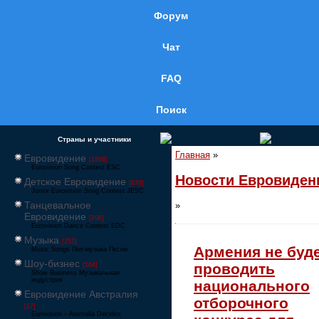
Форум
Чат
FAQ
Поиск
Страны и участники
Главная
»
Евровидение
[1858]
Eurovision Song Contest ESC
Новости Евровиден
Детское Евровидение
[878]
Junior Eurovision Song Contest JESC
Танцевальное
»
Евровидение
[106]
Eurovision Dance Contest EDC
Музыка
[257]
Армения не буд
Music Songs Поп-музыка Песни
Шоу-бизнес
проводить
[564]
Show Business Музыкальная
индустрия
национального
Евровидение Австралия
отборочного
[17]
Eurovision – Australia Decides