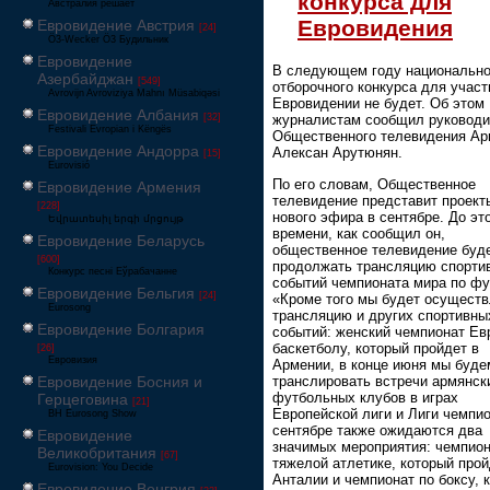
конкурса для
Австралия решает
Евровидения
Евровидение Австрия
[24]
Ö3-Wecker Ö3 Будильник
Евровидение
В следующем году национально
Азербайджан
[549]
отборочного конкурса для участ
Avrovijn Avroviziya Mahnı Müsabiqəsi
Евровидении не будет. Об этом
Евровидение Албания
[32]
журналистам сообщил руководи
Festivali Evropian i Këngës
Общественного телевидения Ар
Евровидение Андорра
Алексан Арутюнян.
[15]
Eurovisió
По его словам, Общественное
Евровидение Армения
телевидение представит проект
[228]
нового эфира в сентябре. До эт
Եվրատեսիլ երգի մրցույթ
времени, как сообщил он,
Евровидение Беларусь
общественное телевидение буд
[600]
продолжать трансляцию спорти
Конкурс песні Еўрабачанне
событий чемпионата мира по фу
Евровидение Бельгия
[24]
«Кроме того мы будет осуществ
Eurosong
трансляцию и других спортивны
Евровидение Болгария
событий: женский чемпионат Ев
баскетболу, который пройдет в
[26]
Евровизия
Армении, в конце июня мы буде
транслировать встречи армянск
Евровидение Босния и
футбольных клубов в играх
Герцеговина
[21]
Европейской лиги и Лиги чемпио
BH Eurosong Show
сентябре также ожидаются два
Евровидение
значимых мероприятия: чемпион
Великобритания
[67]
тяжелой атлетике, который прой
Eurovision: You Decide
Анталии и чемпионат по боксу, 
Евровидение Венгрия