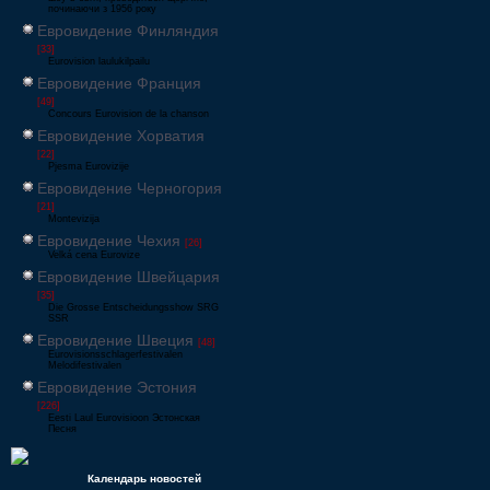
починаючи з 1956 року
Евровидение Финляндия
[33]
Eurovision laulukilpailu
Евровидение Франция
[49]
Concours Eurovision de la chanson
Евровидение Хорватия
[22]
Pjesma Eurovizije
Евровидение Черногория
[21]
Montevizija
Евровидение Чехия
[26]
Velká cena Eurovize
Евровидение Швейцария
[35]
Die Grosse Entscheidungsshow SRG
SSR
Евровидение Швеция
[48]
Eurovisionsschlagerfestivalen
Melodifestivalen
Евровидение Эстония
[226]
Eesti Laul Eurovisioon Эстонская
Песня
Календарь новостей