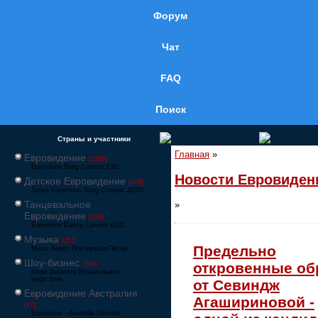
Форум
Чат
FAQ
Поиск
Страны и участники
Главная
»
Евровидение
[1858]
Eurovision Song Contest ESC
Новости Евровиден
Детское Евровидение
[878]
Junior Eurovision Song Contest JESC
Танцевальное
»
Евровидение
[106]
Eurovision Dance Contest EDC
Музыка
[257]
Предельно
Music Songs Поп-музыка Песни
Шоу-бизнес
откровенные об
[564]
Show Business Музыкальная
индустрия
от Севиндж
Евровидение Австралия
Агашириновой -
[17]
Eurovision – Australia Decides