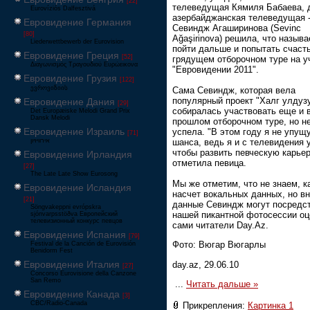
[22]
телеведущая Кямиля Бабаева, 
Eurovíziós Dalfesztivá
азербайджанская телеведущая 
Евровидение Германия
Севиндж Агаширинова (Sevinc
[80]
Ağaşirinova) решила, что называ
Liederwettbewerb der Eurovision
пойти дальше и попытать счаст
Евровидение Греция
[52]
грядущем отборочном туре на у
Διαγωνισμός Τραγουδιού Ευρώεικονα
"Евровидении 2011".
Евровидение Грузия
[122]
ევროვიზიის
Сама Севиндж, которая вела
популярный проект "Халг улдузу
Евровидение Дания
[29]
собиралась участвовать еще и 
Det Europæiske Melodi Grand Prix
Dansk Melodi
прошлом отборочном туре, но н
Евровидение Израиль
успела. "В этом году я не упущ
[71]
шанса, ведь я и с телевидения 
‏אירוויזיון
чтобы развить певческую карьеру
Евровидение Ирландия
отметила певица.
[27]
The Late Late Show Eurosong
Мы же отметим, что не знаем, к
Евровидение Исландия
насчет вокальных данных, но в
[21]
данные Севиндж могут посредс
Söngvakeppni evrópskra
нашей пикантной фотосессии оц
sjónvarpsstöðva Европейский
телевизионный конкурс певцов
сами читатели Day.Az.
Евровидение Испания
[79]
Фото: Вюгар Вюгарлы
Festival de la Canción de Eurovisión
Benidorm Fest
Евровидение Италия
day.az, 29.06.10
[27]
Concorso Eurovisione della Canzone
San Remo
...
Читать дальше »
Евровидение Канада
[3]
CBC/Radio-Canada
Прикрепления:
Картинка 1