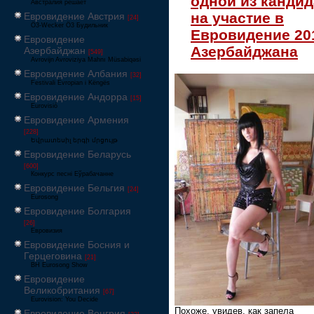
одной из кандид
Австралия решает
на участие в
Евровидение Австрия
[24]
Ö3-Wecker Ö3 Будильник
Евровидение 20
Евровидение
Азербайджана
Азербайджан
[549]
Avrovijn Avroviziya Mahnı Müsabiqəsi
Евровидение Албания
[32]
Festivali Evropian i Këngës
Евровидение Андорра
[15]
Eurovisió
Евровидение Армения
[228]
Եվրատեսիլ երգի մրցույթ
Евровидение Беларусь
[600]
Конкурс песні Еўрабачанне
Евровидение Бельгия
[24]
Eurosong
Евровидение Болгария
[26]
Евровизия
Евровидение Босния и
Герцеговина
[21]
BH Eurosong Show
Евровидение
Великобритания
[67]
Eurovision: You Decide
Похоже, увидев, как запела
Евровидение Венгрия