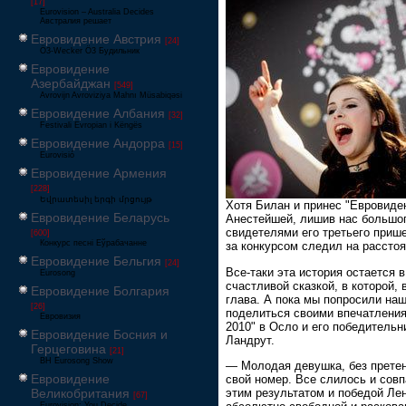
[17]
Eurovision – Australia Decides
Австралия решает
Евровидение Австрия
[24]
Ö3-Wecker Ö3 Будильник
Евровидение
Азербайджан
[549]
Avrovijn Avroviziya Mahnı Müsabiqəsi
Евровидение Албания
[32]
Festivali Evropian i Këngës
Евровидение Андорра
[15]
Eurovisió
Евровидение Армения
[228]
Եվրատեսիլ երգի մրցույթ
Хотя Билан и принес "Евровиден
Евровидение Беларусь
Анестейшей, лишив нас большог
свидетелями его третьего прише
[600]
Конкурс песні Еўрабачанне
за конкурсом следил на расстоя
Евровидение Бельгия
[24]
Все-таки эта история остается в
Eurosong
счастливой сказкой, в которой, 
Евровидение Болгария
глава. А пока мы попросили на
[26]
поделиться своими впечатления
Евровизия
2010" в Осло и его победитель
Евровидение Босния и
Ландрут.
Герцеговина
[21]
BH Eurosong Show
— Молодая девушка, без прете
Евровидение
свой номер. Все слилось и совп
этим результатом и победой Ле
Великобритания
[67]
Eurovision: You Decide