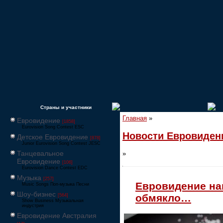
Страны и участники
Главная
»
Евровидение
[1858]
Eurovision Song Contest ESC
Новости Евровиден
Детское Евровидение
[878]
Junior Eurovision Song Contest JESC
Танцевальное
»
Евровидение
[106]
Eurovision Dance Contest EDC
Музыка
[257]
Евровидение на
Music Songs Поп-музыка Песни
Шоу-бизнес
обмякло…
[564]
Show Business Музыкальная
индустрия
Евровидение Австралия