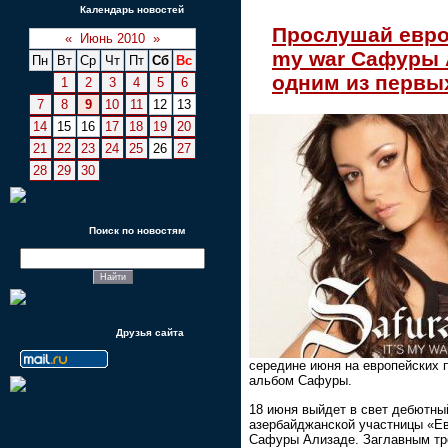
Календарь новостей
Прослушай евро
«
Июнь 2010
»
my war Сафуры 
Пн
Вт
Ср
Чт
Пт
Сб
Вс
одним из первы
1
2
3
4
5
6
7
8
9
10
11
12
13
14
15
16
17
18
19
20
21
22
23
24
25
26
27
28
29
30
Поиск по новостям
Друзья сайта
середине июня на европейских 
альбом Сафуры.
18 июня выйдет в свет дебютны
азербайджанской участницы «Е
Сафуры Ализаде. Заглавным тр