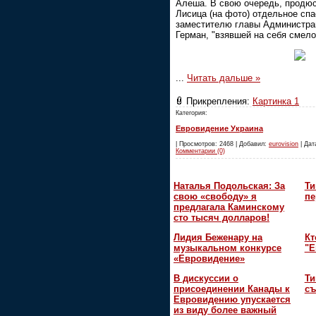
Алеша. В свою очередь, продю
Лисица (на фото) отдельное сп
заместителю главы Администра
Герман, "взявшей на себя смело
...
Читать дальше »
Прикрепления:
Картинка 1
Категория:
Евровидение Украина
| Просмотров: 2468 | Добавил:
eurovision
| Дата
Комментарии (0)
Наталья Подольская: За
Ти
свою «свободу» я
пе
предлагала Каминскому
сто тысяч долларов!
Лидия Беженару на
Кт
музыкальном конкурсе
"Е
«Евровидение»
В дискуссии о
Ти
присоединении Канады к
съ
Евровидению упускается
из виду более важный