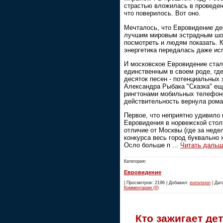
страстью вложилась в проведен
что поверилось. Вот оно.
Мечталось, что Евровидение де
лучшим мировым эстрадным шоу
посмотреть и людям показать. К
энергетика передалась даже ис
И московское Евровидение стал
единственным в своем роде, гд
десяток песен - потенциальных 
Александра Рыбака "Сказка" ещ
рингтонами мобильных телефоно
действительность вернула рома
Первое, что неприятно удивило 
Евровидения в норвежской столиц
отличие от Москвы (где за нед
конкурса весь город буквально 
Осло больше п
...
Читать дальш
Категория:
Евровидение
| Просмотров: 2196 | Добавил:
eurovision
| Дата
Комментарии (0)
Кто зажигает де