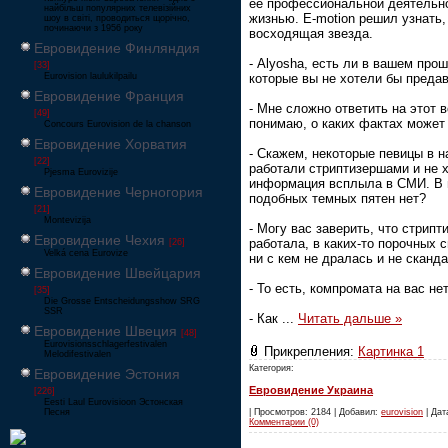
ее профессиональной деятельно
найбільш популярних телевізійних
жизнью. E-motion решил узнать,
шоу в світі, проводиться щорічно,
починаючи з 1956 року
восходящая звезда.
Евровидение Финляндия
- Alyosha, есть ли в вашем про
[33]
которые вы не хотели бы предав
Eurovision laulukilpailu
Евровидение Франция
- Мне сложно ответить на этот в
[49]
понимаю, о каких фактах может 
Concours Eurovision de la chanson
Евровидение Хорватия
- Скажем, некоторые певицы в н
[22]
работали стриптизершами и не х
Pjesma Eurovizije
информация всплыла в СМИ. В
Евровидение Черногория
подобных темных пятен нет?
[21]
Montevizija
- Могу вас заверить, что стрипт
Евровидение Чехия
работала, в каких-то порочных 
[26]
Velká cena Eurovize
ни с кем не дралась и не сканд
Евровидение Швейцария
- То есть, компромата на вас не
[35]
Die Grosse Entscheidungsshow SRG
SSR
- Как
...
Читать дальше »
Евровидение Швеция
[48]
Eurovisionsschlagerfestivalen
Прикрепления:
Картинка 1
Melodifestivalen
Категория:
Евровидение Эстония
Евровидение Украина
[226]
Eesti Laul Eurovisioon Эстонская
| Просмотров: 2184 | Добавил:
eurovision
| Дата
Песня
Комментарии (0)