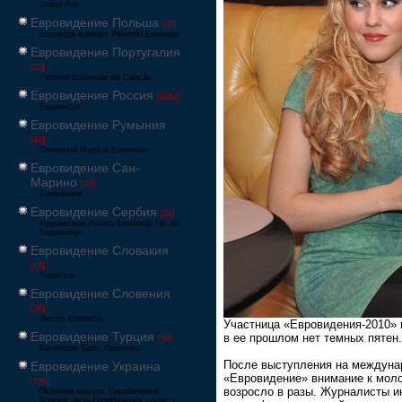
Grand Prix
Евровидение Польша
[36]
Eurowizja Konkurs Piosenki Eurowizji
Евровидение Португалия
[25]
Festival Eurovisão da Canção
Евровидение Россия
[1062]
Европесня
Евровидение Румыния
[41]
Concursul Muzical Eurovision
Евровидение Сан-
Марино
[23]
Eurovisione
Евровидение Сербия
[39]
Еуровисион Pesma Evrovizije Песма
Евровизије
Евровидение Словакия
[13]
Eurovízia
Евровидение Словения
[26]
Pesem Evrovizije
Участница «Евровидения-2010» п
Евровидение Турция
в ее прошлом нет темных пятен.
[66]
Eurovision Şarkı Yarışması
После выступления на междуна
Евровидение Украина
«Евровидение» внимание к моло
[796]
возросло в разы. Журналисты и
Пісенний конкурс Євробачення
Конкурс пісні Євробачення - одне з