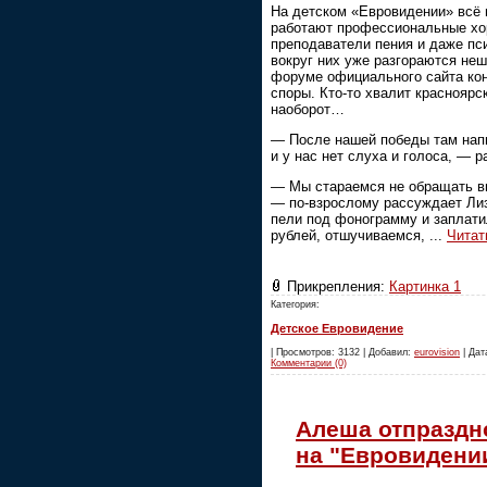
На детском «Евровидении» всё 
работают профессиональные хо
преподаватели пения и даже пс
вокруг них уже разгораются неш
форуме официального сайта кон
споры. Кто-то хвалит красноярск
наоборот…
— После нашей победы там напи
и у нас нет слуха и голоса, — 
— Мы стараемся не обращать вн
— по-взрослому рассуждает Лиз
пели под фонограмму и заплати
рублей, отшучиваемся,
...
Читат
Прикрепления:
Картинка 1
Категория:
Детское Евровидение
| Просмотров: 3132 | Добавил:
eurovision
| Дата
Комментарии (0)
Алеша отпраздн
на "Евровидени