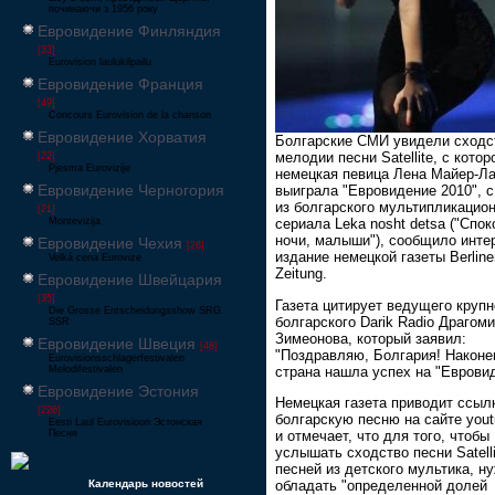
починаючи з 1956 року
Евровидение Финляндия
[33]
Eurovision laulukilpailu
Евровидение Франция
[49]
Concours Eurovision de la chanson
Евровидение Хорватия
Болгарские СМИ увидели сходс
мелодии песни Satellite, с котор
[22]
Pjesma Eurovizije
немецкая певица Лена Майер-Л
Евровидение Черногория
выиграла "Евровидение 2010", с
из болгарского мультипликацио
[21]
Montevizija
сериала Leka nosht detsa ("Спок
ночи, малыши"), сообщило инте
Евровидение Чехия
[26]
издание немецкой газеты Berline
Velká cena Eurovize
Zeitung.
Евровидение Швейцария
[35]
Газета цитирует ведущего круп
Die Grosse Entscheidungsshow SRG
болгарского Darik Radio Драгом
SSR
Зимеонова, который заявил:
Евровидение Швеция
[48]
"Поздравляю, Болгария! Наконе
Eurovisionsschlagerfestivalen
страна нашла успех на "Евровид
Melodifestivalen
Евровидение Эстония
Немецкая газета приводит ссыл
[226]
болгарскую песню на сайте you
Eesti Laul Eurovisioon Эстонская
и отмечает, что для того, чтобы
Песня
услышать сходство песни Satelli
песней из детского мультика, н
обладать "определенной долей
Календарь новостей