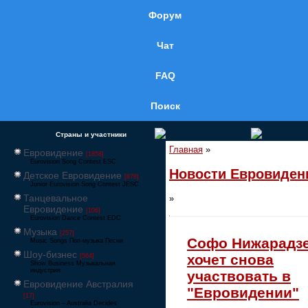
Форум
Чат
FAQ
Поиск
Страны и участники
Главная
»
Евровидение
[1858]
Eurovision Song Contest ESC
Новости Евровиден
Детское Евровидение
[878]
Junior Eurovision Song Contest JESC
Танцевальное
»
Евровидение
[106]
Eurovision Dance Contest EDC
Музыка
[257]
Софо Нижарадзе
Music Songs Поп-музыка Песни
Шоу-бизнес
хочет снова
[564]
Show Business Музыкальная
индустрия
участвовать в
Евровидение Австралия
"Евровидении"
[17]
Eurovision – Australia Decides