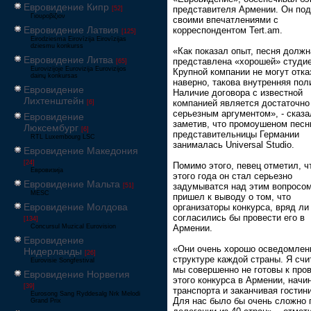
Евровидение Кипр
представителя Армении. Он по
[52]
Γιουροβίζιον
своими впечатлениями с
Евровидение Латвия
корреспондентом Tert.am.
[125]
Eirodziesma Eirovīzija Eirovīzijas
dziesmu konkurss
«Как показал опыт, песня должн
Евровидение Литва
представлена «хорошей» студие
[65]
Eurovizijoje Eurovizija Eurovizijos
Крупной компании не могут отка
dainų konkursas
наверно, такова внутренняя пол
Евровидение
Наличие договора с известной
Лихтенштейн
компанией является достаточно
[6]
серьезным аргументом», - сказа
Евровидение
заметив, что промоушеном песн
Люксембург
[6]
представительницы Германии
RTL Luxembourg LSC
занималась Universal Studio.
Евровидение Македония
[24]
Помимо этого, певец отметил, ч
Евровизија
этого года он стал серьезно
Евровидение Мальта
задумыватся над этим вопросом
[51]
MESC
пришел к выводу о том, что
Евровидение Молдова
организаторы конкурса, вряд ли
согласились бы провести его в
[134]
Concursul Muzical Eurovision
Армении.
Евровидение
«Они очень хорошо осведомлен
Нидерланды
[26]
структуре каждой страны. Я счи
Eurovisie Songfestival
мы совершенно не готовы к про
Евровидение Норвегия
этого конкурса в Армении, начи
[39]
транспорта и заканчивая гостин
Eurosong Sang Ryddesalg Nrk Melodi
Для нас было бы очень сложно 
Grand Prix