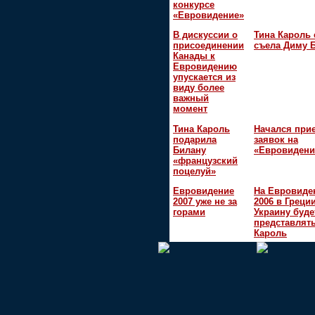
конкурсе
«Евровидение»
В дискуссии о
Тина Кароль 
присоединении
съела Диму 
Канады к
Евровидению
упускается из
виду более
важный
момент
Тина Кароль
Начался при
подарила
заявок на
Билану
«Евровидени
«французский
поцелуй»
Евровидение
На Евровиде
2007 уже не за
2006 в Греци
горами
Украину буде
представлять
Кароль