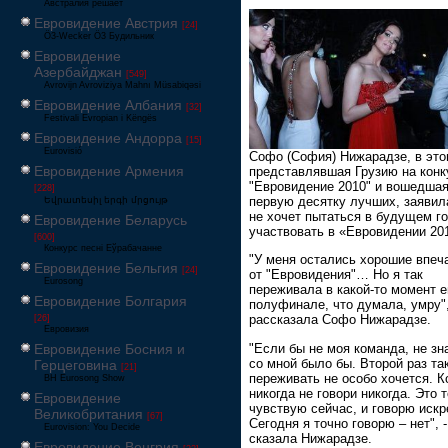
Австралия решает
Евровидение Австрия
[24]
Ö3-Wecker Ö3 Будильник
Евровидение
Азербайджан
[549]
Avrovijn Avroviziya Mahnı Müsabiqəsi
Евровидение Албания
[32]
Festivali Evropian i Këngës
Евровидение Андорра
[15]
Eurovisió
Софо (София) Нижарадзе, в это
Евровидение Армения
представлявшая Грузию на конк
"Евровидение 2010" и вошедшая
[228]
первую десятку лучших, заявила
Եվրատեսիլ երգի մրցույթ
не хочет пытаться в будущем г
Евровидение Беларусь
участвовать в «Евровидении 20
[600]
Конкурс песні Еўрабачанне
"У меня остались хорошие впеч
Евровидение Бельгия
[24]
от "Евровидения"… Но я так
Eurosong
переживала в какой-то момент 
Евровидение Болгария
полуфинале, что думала, умру",
рассказала Софо Нижарадзе.
[26]
Евровизия
"Если бы не моя команда, не зн
Евровидение Босния и
со мной было бы. Второй раз та
Герцеговина
[21]
переживать не особо хочется. К
BH Eurosong Show
никогда не говори никогда. Это т
Евровидение
чувствую сейчас, и говорю искр
Великобритания
[67]
Сегодня я точно говорю – нет", -
Eurovision: You Decide
сказала Нижарадзе.
Евровидение Венгрия