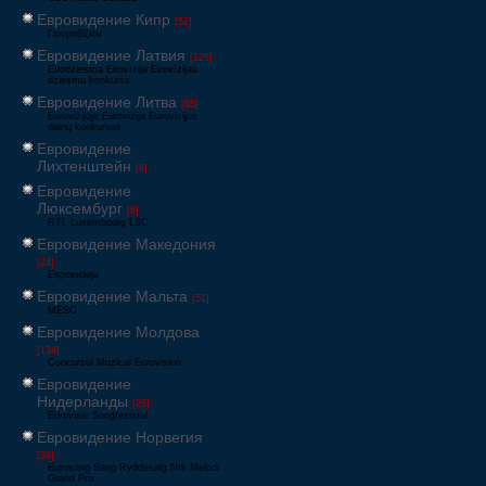
Евровидение Кипр
[52]
Γιουροβίζιον
Евровидение Латвия
[125]
Eirodziesma Eirovīzija Eirovīzijas
dziesmu konkurss
Евровидение Литва
[65]
Eurovizijoje Eurovizija Eurovizijos
dainų konkursas
Евровидение
Лихтенштейн
[6]
Евровидение
Люксембург
[6]
RTL Luxembourg LSC
Евровидение Македония
[24]
Евровизија
Евровидение Мальта
[51]
MESC
Евровидение Молдова
[134]
Concursul Muzical Eurovision
Евровидение
Нидерланды
[26]
Eurovisie Songfestival
Евровидение Норвегия
[39]
Eurosong Sang Ryddesalg Nrk Melodi
Grand Prix