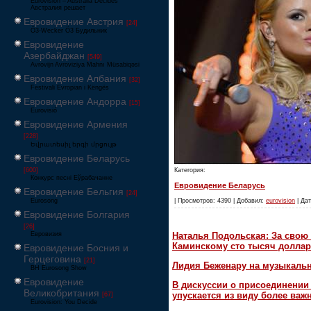
Eurovision – Australia Decides
Австралия решает
Евровидение Австрия
[24]
Ö3-Wecker Ö3 Будильник
Евровидение
Азербайджан
[549]
Avrovijn Avroviziya Mahnı Müsabiqəsi
Евровидение Албания
[32]
Festivali Evropian i Këngës
Евровидение Андорра
[15]
Eurovisió
Евровидение Армения
[228]
Եվրատեսիլ երգի մրցույթ
Евровидение Беларусь
[600]
Категория:
Конкурс песні Еўрабачанне
Евровидение Беларусь
Евровидение Бельгия
[24]
Eurosong
| Просмотров: 4390 | Добавил:
eurovision
| Дат
Евровидение Болгария
[26]
Наталья Подольская: За свою 
Евровизия
Каминскому сто тысяч доллар
Евровидение Босния и
Герцеговина
[21]
Лидия Беженару на музыкаль
BH Eurosong Show
Евровидение
В дискуссии о присоединени
Великобритания
упускается из виду более ва
[67]
Eurovision: You Decide