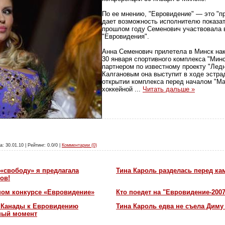
По ее мнению, "Евровидение" — это "п
дает возможность исполнителю показат
прошлом году Семенович участвовала 
"Евровидения".
Анна Семенович прилетела в Минск нак
30 января спортивного комплекса "Мин
партнером по известному проекту "Ле
Калгановым она выступит в ходе эстр
открытии комплекса перед началом "Ма
хоккейной
...
Читать дальше »
а: 30.01.10 | Рейтинг: 0.0/0 |
Комментарии (0)
«свободу» я предлагала
Тина Кароль разделась перед ка
ов!
ном конкурсе «Евровидение»
Кто поедет на "Евровидение-200
и Канады к Евровидению
Тина Кароль едва не съела Диму
жный момент