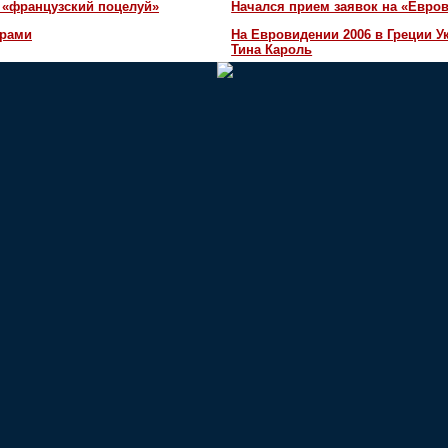
 «французский поцелуй»
Начался прием заявок на «Евров
орами
На Евровидении 2006 в Греции У
Тина Кароль