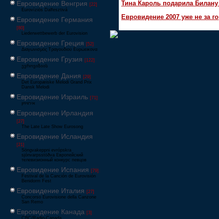
Тина Кароль подарила Билану
Евровидение Венгрия
[22]
Eurovíziós Dalfesztivá
Евровидение 2007 уже не за г
Евровидение Германия
[80]
Liederwettbewerb der Eurovision
Евровидение Греция
[52]
Διαγωνισμός Τραγουδιού Ευρώεικονα
Евровидение Грузия
[122]
ევროვიზიის
Евровидение Дания
[29]
Det Europæiske Melodi Grand Prix
Dansk Melodi
Евровидение Израиль
[71]
‏אירוויזיון
Евровидение Ирландия
[27]
The Late Late Show Eurosong
Евровидение Исландия
[21]
Söngvakeppni evrópskra
sjónvarpsstöðva Европейский
телевизионный конкурс певцов
Евровидение Испания
[79]
Festival de la Canción de Eurovisión
Benidorm Fest
Евровидение Италия
[27]
Concorso Eurovisione della Canzone
San Remo
Евровидение Канада
[3]
CBC/Radio-Canada