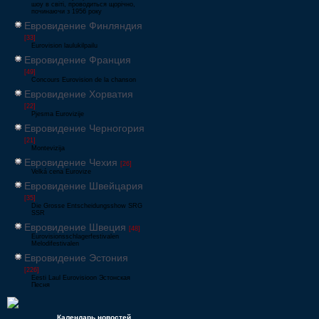
шоу в світі, проводиться щорічно,
починаючи з 1956 року
Евровидение Финляндия
[33]
Eurovision laulukilpailu
Евровидение Франция
[49]
Concours Eurovision de la chanson
Евровидение Хорватия
[22]
Pjesma Eurovizije
Евровидение Черногория
[21]
Montevizija
Евровидение Чехия
[26]
Velká cena Eurovize
Евровидение Швейцария
[35]
Die Grosse Entscheidungsshow SRG
SSR
Евровидение Швеция
[48]
Eurovisionsschlagerfestivalen
Melodifestivalen
Евровидение Эстония
[226]
Eesti Laul Eurovisioon Эстонская
Песня
Календарь новостей