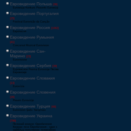
Евровидение Польша
[36]
Eurowizja Konkurs Piosenki Eurowizji
Евровидение Португалия
[25]
Festival Eurovisão da Canção
Евровидение Россия
[1062]
Европесня
Евровидение Румыния
[41]
Concursul Muzical Eurovision
Евровидение Сан-
Марино
[23]
Eurovisione
Евровидение Сербия
[39]
Еуровисион Pesma Evrovizije Песма
Евровизије
Евровидение Словакия
[13]
Eurovízia
Евровидение Словения
[26]
Pesem Evrovizije
Евровидение Турция
[66]
Eurovision Şarkı Yarışması
Евровидение Украина
[796]
Пісенний конкурс Євробачення
Конкурс пісні Євробачення - одне з
найбільш популярних телевізійних