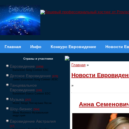
Главная
Инфо
Конкурс Евровидение
Новости Е
Страны и участники
Главная
»
Евровидение
[1858]
Eurovision Song Contest ESC
Новости Евровиден
Детское Евровидение
[878]
Junior Eurovision Song Contest JESC
Танцевальное
»
Евровидение
[106]
Eurovision Dance Contest EDC
Музыка
[257]
Анна Семенович
Music Songs Поп-музыка Песни
Шоу-бизнес
[564]
Show Business Музыкальная
индустрия
Евровидение Австралия
[17]