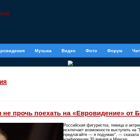
вровидения
Музыка
Видео
Фото
Форум
Чат
ия
 не прочь поехать на «Евровидение» от 
Российская фигуристка, певица и актр
исключает возможности выступить на "
предлагайте — я подумаю", — сказала 
конференции 30 января в Минске.