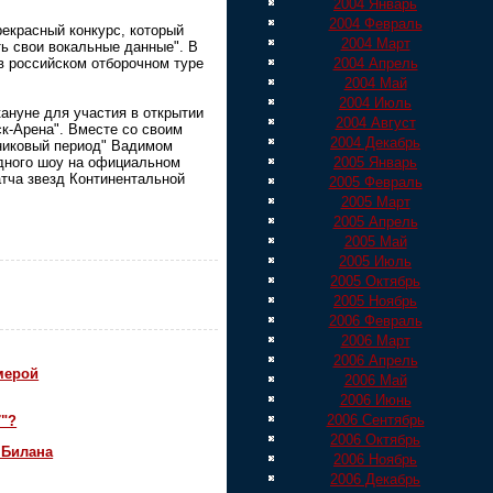
2004 Январь
2004 Февраль
рекрасный конкурс, который
2004 Март
ь свои вокальные данные". В
2004 Апрель
в российском отборочном туре
2004 Май
2004 Июль
ануне для участия в открытии
2004 Август
ск-Арена". Вместе со своим
2004 Декабрь
дниковый период" Вадимом
2005 Январь
адного шоу на официальном
тча звезд Континентальной
2005 Февраль
2005 Март
2005 Апрель
2005 Май
2005 Июль
2005 Октябрь
2005 Ноябрь
2006 Февраль
2006 Март
2006 Апрель
мерой
2006 Май
2006 Июнь
2006 Сентябрь
7"?
2006 Октябрь
 Билана
2006 Ноябрь
2006 Декабрь