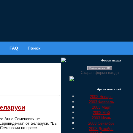
FAQ
Поиск
Форма входа
Войти через uID
Старая форма входа
Архив новостей
2003 Январь
2003 Февраль
Беларуси
2003 Март
2003 Май
2003 Июнь
иса Анна Семенович не
2003 Сентябрь
Евровидении" от Беларуси. "Вы
Семенович на пресс-
2003 Декабрь