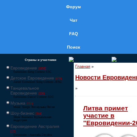
Форум
Чат
FAQ
Поиск
Страны и участники
Главная
»
Евровидение
[1858]
Eurovision Song Contest ESC
Новости Евровиден
Детское Евровидение
[878]
Junior Eurovision Song Contest JESC
Танцевальное
»
Евровидение
[106]
Eurovision Dance Contest EDC
Музыка
[257]
Литва примет
Music Songs Поп-музыка Песни
Шоу-бизнес
участие в
[564]
Show Business Музыкальная
индустрия
"Евровидении-2
Евровидение Австралия
[17]
Eurovision – Australia Decides