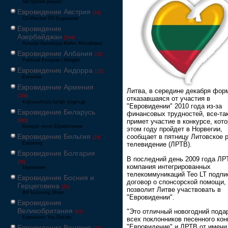
Австралия решает
Евровидение Австрия
[24]
Ö3-Wecker Ö3 Будильник
Евровидение
Азербайджан
[549]
Avrovijn Avroviziya Mahnı Müsabiqəsi
Евровидение Албания
[32]
Festivali Evropian i Këngës
Евровидение Андорра
[15]
Eurovisió
Евровидение Армения
Литва, в середине декабря фор
[228]
отказавшаяся от участия в
Եվրատեսիլ երգի մրցույթ
"Евровидении" 2010 года из-за
Евровидение Беларусь
финансовых трудностей, все-та
примет участие в конкурсе, кот
[600]
Конкурс песні Еўрабачанне
этом году пройдет в Норвегии,
Евровидение Бельгия
сообщает в пятницу Литовское 
[24]
Eurosong
телевидение (ЛРТВ).
Евровидение Болгария
В последний день 2009 года ЛР
[26]
компания интегрированных
Евровизия
телекоммуникаций Teo LT подпи
Евровидение Босния и
договор о спонсорской помощи,
Герцеговина
[21]
позволит Литве участвовать в
BH Eurosong Show
"Евровидении".
Евровидение
Великобритания
"Это отличный новогодний пода
[67]
Eurovision: You Decide
всех поклонников песенного кон
"Евровидение" и ЛРТВ от имени
Евровидение Венгрия