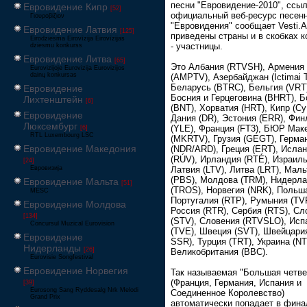
песни "Евровидение-2010", ссы
Евровидение Кипр
[52]
официальный веб-ресурс песен
Γιουροβίζιον
"Евровидения" сообщает Vesti.
Евровидение Латвия
[125]
приведены страны и в скобках 
Eirodziesma Eirovīzija Eirovīzijas
- участницы.
dziesmu konkurss
Евровидение Литва
[65]
Это Албания (RTVSH), Армения
Eurovizijoje Eurovizija Eurovizijos
dainų konkursas
(AMPTV), Азербайджан (Ictimai 
Беларусь (BTRC), Бельгия (VRT
Евровидение
Босния и Герцеговина (BHRT), Б
Лихтенштейн
[6]
(BNT), Хорватия (HRT), Кипр (Cy
Евровидение
Дания (DR), Эстония (ERR), Фи
Люксембург
(YLE), Франция (FT3), БЮР Мак
[6]
RTL Luxembourg LSC
(MKRTV), Грузия (GEGT), Герма
Евровидение Македония
(NDR/ARD), Греция (ERT), Исла
(RÚV), Ирландия (RTÉ), Израиль
[24]
Евровизија
Латвия (LTV), Литва (LRT), Маль
(PBS), Молдова (TRM), Нидерл
Евровидение Мальта
[51]
(TROS), Норвегия (NRK), Польша
MESC
Португалия (RTP), Румыния (TV
Евровидение Молдова
Россия (RTR), Сербия (RTS), Сл
[134]
(STV), Словения (RTVSLO), Исп
Concursul Muzical Eurovision
(TVE), Швеция (SVT), Швейцари
Евровидение
SSR), Турция (TRT), Украина (NT
Нидерланды
[26]
Великобритания (BBC).
Eurovisie Songfestival
Евровидение Норвегия
Так называемая "Большая четве
(Франция, Германия, Испания и
[39]
Eurosong Sang Ryddesalg Nrk Melodi
Соединенное Королевство)
Grand Prix
автоматически попадает в фина