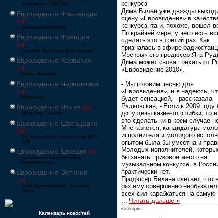
конкурса
починаючи з 1956 року
Дима Билан уже дважды выход
Евровидение Финляндия
сцену «Евровидения» в качеств
[33]
конкурсанта и, похоже, вошел во
Eurovision laulukilpailu
По крайней мере, у него есть в
Евровидение Франция
сделать это в третий раз. Как
[49]
призналась в эфире радиостанц
Concours Eurovision de la chanson
Москвы» его продюсер Яна Рудк
Евровидение Хорватия
Дима может снова поехать от Р
«Евровидение-2010».
[22]
Pjesma Eurovizije
Евровидение Черногория
- Мы готовим песню для
«Евровидения», и я надеюсь, чт
[21]
Montevizija
будет сенсацией, - рассказала
Рудковская, - Если в 2009 году
Евровидение Чехия
[26]
допущены какие-то ошибки, то в
Velká cena Eurovize
это сделать ни в коем случае н
Евровидение Швейцария
Мне кажется, кандидатура моло
[35]
исполнителя и молодого исполн
Die Grosse Entscheidungsshow SRG
опытом была бы уместна и прав
SSR
Молодых исполнителей, которы
Евровидение Швеция
[48]
бы занять призовое место на
Eurovisionsschlagerfestivalen
Melodifestivalen
музыкальном конкурсе, в Росси
практически нет.
Евровидение Эстония
Продюсер Билана считает, что в
[226]
раз ему совершенно необязател
Eesti Laul Eurovisioon Эстонская
Песня
всех сил карабкаться на самую
...
Читать дальше »
Категория:
Календарь новостей