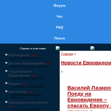
Форум
Чат
FAQ
Поиск
Страны и участники
Главная
»
Евровидение
[1858]
Eurovision Song Contest ESC
Новости Евровиден
Детское Евровидение
[878]
Junior Eurovision Song Contest JESC
Танцевальное
»
Евровидение
[106]
Eurovision Dance Contest EDC
Музыка
[257]
Василий Лазаро
Music Songs Поп-музыка Песни
Шоу-бизнес
Поеду на
[564]
Show Business Музыкальная
индустрия
Евровидение –
Евровидение Австралия
спасать Европу 
[17]
Eurovision – Australia Decides