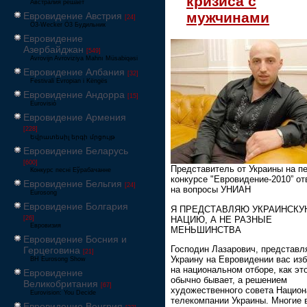
кризиса с
Австралия решает
мужчинами
Евровидение Австрия
[24]
Ö3-Wecker Ö3 Будильник
Евровидение
Азербайджан
[549]
Avrovijn Avroviziya Mahnı Müsabiqəsi
Евровидение Албания
[32]
Festivali Evropian i Këngës
Евровидение Андорра
[15]
Eurovisió
Евровидение Армения
[228]
Եվրատեսիլ երգի մրցույթ
Евровидение Беларусь
[600]
Представитель от Украины на п
Конкурс песні Еўрабачанне
конкурсе "Евровидение-2010” от
Евровидение Бельгия
[24]
на вопросы УНИАН
Eurosong
Евровидение Болгария
Я ПРЕДСТАВЛЯЮ УКРАИНСК
НАЦИЮ, А НЕ РАЗНЫЕ
[26]
Евровизия
МЕНЬШИНСТВА
Евровидение Босния и
Господин Лазарович, представл
Герцеговина
[21]
Украину на Евровидении вас из
BH Eurosong Show
на национальном отборе, как эт
Евровидение
обычно бывает, а решением
Великобритания
[67]
художественного совета Нацио
Eurovision: You Decide
телекомпании Украины. Многие 
Евровидение Венгрия