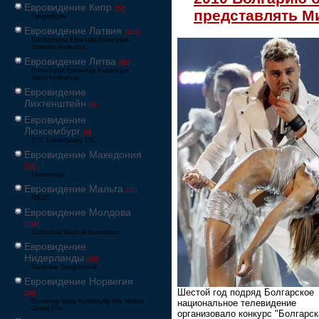
Евровидение Кипр
[52]
представлять М
Γιουροβίζιον
Евровидение Латвия
[125]
Eirodziesma Eirovīzija Eirovīzijas
dziesmu konkurss
Евровидение Литва
[65]
Eurovizijoje Eurovizija Eurovizijos
dainų konkursas
Евровидение
Лихтенштейн
[6]
Евровидение
Люксембург
[6]
RTL Luxembourg LSC
Евровидение Македония
[24]
Евровизија
Евровидение Мальта
[51]
MESC
Евровидение Молдова
[134]
Concursul Muzical Eurovision
Евровидение
Нидерланды
[26]
Eurovisie Songfestival
Евровидение Норвегия
Шестой год подряд Болгарское
[39]
национальное телевидение
Eurosong Sang Ryddesalg Nrk Melodi
Grand Prix
организовало конкурс "Болгарск