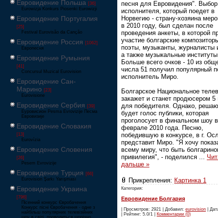
Евровидение Польша
песня для Евровидения". Выбор
[36]
Eurowizja Konkurs Piosenki Eurowizji
исполнителя, который поедет в
Норвегию - страну-хозяина мер
Евровидение Португалия
в 2010 году, был сделан после
[25]
проведения анкеты, в которой п
Festival Eurovisão da Canção
участие болгарские композитор
Евровидение Россия
[1062]
поэты, музыканты, журналисты 
Европесня
а также музыкальные институты
Евровидение Румыния
Больше всего очков - 10 из общ
[41]
числа 51 получил популярный п
Concursul Muzical Eurovision
исполнитель Миро.
Евровидение Сан-
Марино
Болгарское Национальное теле
[23]
Eurovisione
закажет и станет продюсером 5
Евровидение Сербия
для победителя. Однако, реша
[39]
Еуровисион Pesma Evrovizije Песма
будет голос публики, которая
Евровизије
проголосует в финальном шоу в
Евровидение Словакия
феврале 2010 года. Песню,
победившую в конкурсе, в г. Ос
[13]
Eurovízia
представит Миро. "Я хочу показ
Евровидение Словения
всему миру, что быть болгарино
привилегия", - поделился
...
Чит
[26]
дальше »
Pesem Evrovizije
Евровидение Турция
[66]
Прикрепления:
Картинка 1
Eurovision Şarkı Yarışması
Евровидение Украина
Категория:
[796]
Евровидение Болгария
Пісенний конкурс Євробачення
Конкурс пісні Євробачення - одне з
| Просмотров: 2921 | Добавил:
eurovision
| Дат
найбільш популярних телевізійних
| Рейтинг: 5.0/1 |
Комментарии (0)
шоу в світі, проводиться щорічно,