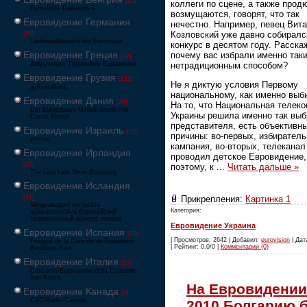
[22]
коллеги по сцене, а также прод
Eurovíziós Dalfesztivá
возмущаются, говорят, что так
Евровидение Германия
нечестно. Например, певец Вит
Козловский уже давно собиралс
[80]
Liederwettbewerb der Eurovision
конкурс в десятом году. Расска
Евровидение Греция
почему вас избрали именно так
[52]
нетрадиционным способом?
Διαγωνισμός Τραγουδιού Ευρώεικονα
Евровидение Грузия
[122]
Не я диктую условия Первому
ევროვიზიის
национальному, как именно выб
Евровидение Дания
[29]
На то, что Национальная телек
Det Europæiske Melodi Grand Prix
Украины решила именно так выб
Dansk Melodi
представителя, есть объективн
Евровидение Израиль
[71]
причины: во-первых, избирател
‏אירוויזיון
кампания, во-вторых, телеканал
Евровидение Ирландия
проводил детское Евровидение,
[27]
поэтому, к
...
Читать дальше »
The Late Late Show Eurosong
Евровидение Исландия
Прикрепления:
Картинка 1
[21]
Söngvakeppni evrópskra
Категория:
sjónvarpsstöðva Европейский
телевизионный конкурс певцов
Евровидение Украина
Евровидение Испания
[79]
| Просмотров: 2642 | Добавил:
eurovision
| Дат
Festival de la Canción de Eurovisión
| Рейтинг: 0.0/0 |
Комментарии (0)
Benidorm Fest
Евровидение Италия
[27]
Concorso Eurovisione della Canzone
San Remo
На Евровидении
Евровидение Канада
[3]
CBC/Radio-Canada
2010 Болгарию 