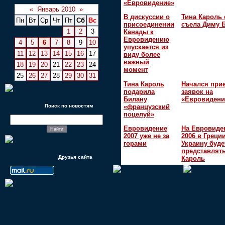
«Евровидение»
«
Январь 2010
»
В дискуссии о
Тина Кароль 
Пн
Вт
Ср
Чт
Пт
Сб
Вс
присоединении
съела Диму 
1
2
3
Канады к
Евровидению
4
5
6
7
8
9
10
упускается из
11
12
13
14
15
16
17
виду более
важный
18
19
20
21
22
23
24
момент
25
26
27
28
29
30
31
Тина Кароль
Начался при
подарила
заявок на
Билану
«Евровидени
«французский
Поиск по новостям
поцелуй»
Евровидение
На Евровиде
2007 уже не за
2006 в Греци
горами
Украину буде
представлять
Друзья сайта
Кароль