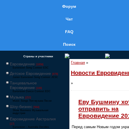
Форум
Чат
FAQ
Поиск
Страны и участники
Главная
»
Евровидение
[1858]
Eurovision Song Contest ESC
Новости Евровиден
Детское Евровидение
[878]
Junior Eurovision Song Contest JESC
Танцевальное
»
Евровидение
[106]
Eurovision Dance Contest EDC
Музыка
[257]
Еву Бушмину хо
Music Songs Поп-музыка Песни
Шоу-бизнес
отправить на
[564]
Show Business Музыкальная
индустрия
Евровидение 20
Евровидение Австралия
[17]
Перед самым Новым годом укра
Eurovision – Australia Decides