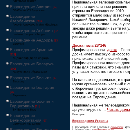
Австралия решает
Национальная телерадиокомпан
Евровидение Австрия
приняла единоличное решение –
[24]
страны на Евровидение 2010
Ö3-Wecker Ö3 Будильник
отправится мало кому известны
Евровидение
Василий Лазарович. Такой выбо
Азербайджан
[549]
большинства вызвал шок, а укр
Avrovijn Avroviziya Mahnı Müsabiqəsi
звезды даже решили выйти на у
Евровидение Албания
[32]
чтобы опротестовать принятое
Festivali Evropian i Këngës
решение.
Евровидение Андорра
[15]
Eurovisió
Доска пола 28*146
Евровидение Армения
Профилированная
доска
. Поло
доска имеет высокую износосто
[228]
привлекательный внешний вид.
Եվրատեսիլ երգի մրցույթ
Профилированная половая доск
Евровидение Беларусь
пазы для стыковки, что значите
[600]
улучшает качество готового пок
Конкурс песні Еўрабачанне
Евровидение Бельгия
[24]
По словам недовольных, в стра
Eurosong
нужно организовать честный и 
Евровидение Болгария
отборочный тур, который позво
выявить из артистов сильнейше
[26]
Евровизия
поездки на Евровидение.
Евровидение Босния и
Национальная же телерадиоком
Герцеговина
[21]
аргументирует с
...
Читать даль
BH Eurosong Show
Категория:
Евровидение
Великобритания
Евровидение Украина
[67]
Eurovision: You Decide
| Просмотров: 2333 | Добавил:
eurovision
| Дат
Евровидение Венгрия