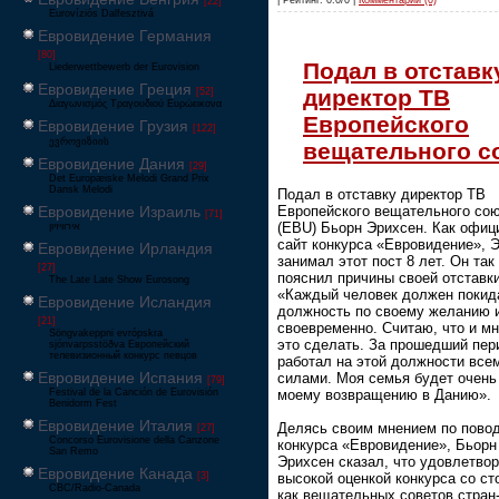
| Рейтинг: 0.0/0 |
Комментарии (0)
[22]
Eurovíziós Dalfesztivá
Евровидение Германия
[80]
Подал в отставк
Liederwettbewerb der Eurovision
Евровидение Греция
директор ТВ
[52]
Διαγωνισμός Τραγουδιού Ευρώεικονα
Европейского
Евровидение Грузия
[122]
ევროვიზიის
вещательного с
Евровидение Дания
[29]
Det Europæiske Melodi Grand Prix
Dansk Melodi
Подал в отставку директор ТВ
Евровидение Израиль
Европейского вещательного со
[71]
(EBU) Бьорн Эрихсен. Как офи
‏אירוויזיון
сайт конкурса «Евровидение», 
Евровидение Ирландия
занимал этот пост 8 лет. Он так
[27]
пояснил причины своей отставки
The Late Late Show Eurosong
«Каждый человек должен покид
Евровидение Исландия
должность по своему желанию 
[21]
своевременно. Считаю, что и мн
Söngvakeppni evrópskra
это сделать. За прошедший пер
sjónvarpsstöðva Европейский
телевизионный конкурс певцов
работал на этой должности все
Евровидение Испания
силами. Моя семья будет очень
[79]
Festival de la Canción de Eurovisión
моему возвращению в Данию».
Benidorm Fest
Евровидение Италия
Делясь своим мнением по пово
[27]
Concorso Eurovisione della Canzone
конкурса «Евровидение», Бьорн
San Remo
Эрихсен сказал, что удовлетво
Евровидение Канада
[3]
высокой оценкой конкурса со ст
CBC/Radio-Canada
как вещательных советов стран