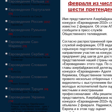
Евровидение Польша
февраля из чис
[36]
Eurowizja Konkurs Piosenki Eurowizji
шести претенде
Евровидение Португалия
[25]
Festival Eurovisão da Canção
Имя представителя Азербайджа
Евровидение Россия
[1062]
конкурсе «Евровидение-2010» с
Европесня
известно 2 февраля. Об этом А
Евровидение Румыния
сообщили в пресс-службе
Общественного телевидения.
[41]
Concursul Muzical Eurovision
Согласно распространенной пре
Евровидение Сан-
службой информации, ОТВ веде
Марино
[23]
серьезную подготовительную ра
Eurovisione
направлении участия на конкурс
Евровидение Сербия
[39]
предпринят ряд шагов для дост
Еуровисион Pesma Evrovizije Песма
представления нашей страны на
Евровизије
«Евровидении» этого года. По 
Евровидение Словакия
главы азербайджанской делегац
[13]
конкурсе «Евровидение» Адиля
Eurovízia
Керимова, Общественное телев
Евровидение Словения
провело несколько отборочных 
[26]
видеоленты с выступлением бо
Pesem Evrovizije
молодых исполнителей были оц
Евровидение Турция
[66]
местными и иностранными
Eurovision Şarkı Yarışması
профессионалами: «Мы решили,
Евровидение Украина
представитель Азербайджана н
конкурсе «Евровидение-2010» б
[796]
Пісенний конкурс Євробачення
объявлен 2 февраля. Надеемся,
Конкурс пісні Євробачення - одне з
Европа и в этом году оценит
найбільш популярних телевізійних
шоу в світі, проводиться щорічно,