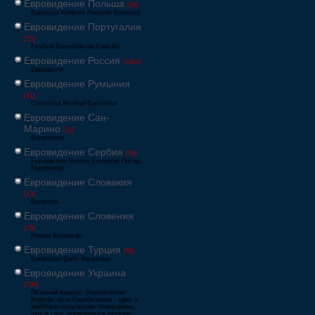
Евровидение Польша
[36]
Eurowizja Konkurs Piosenki Eurowizji
Евровидение Португалия
[25]
Festival Eurovisão da Canção
Евровидение Россия
[1062]
Европесня
Евровидение Румыния
[41]
Concursul Muzical Eurovision
Евровидение Сан-
Марино
[23]
Eurovisione
Евровидение Сербия
[39]
Еуровисион Pesma Evrovizije Песма
Евровизије
Евровидение Словакия
[13]
Eurovízia
Евровидение Словения
[26]
Pesem Evrovizije
Евровидение Турция
[66]
Eurovision Şarkı Yarışması
Евровидение Украина
[796]
Пісенний конкурс Євробачення
Конкурс пісні Євробачення - одне з
найбільш популярних телевізійних
шоу в світі, проводиться щорічно,