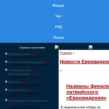
Форум
Чат
FAQ
Поиск
Страны и участники
Главная
»
Евровидение
[1858]
Eurovision Song Contest ESC
Новости Евровиден
Детское Евровидение
[878]
Junior Eurovision Song Contest JESC
Танцевальное
»
Евровидение
[106]
Eurovision Dance Contest EDC
Музыка
[257]
Названы финал
Music Songs Поп-музыка Песни
Шоу-бизнес
латвийского
[564]
Show Business Музыкальная
индустрия
«Евровидения»
Евровидение Австралия
[17]
В национальном отборе на
Eurovision – Australia Decides