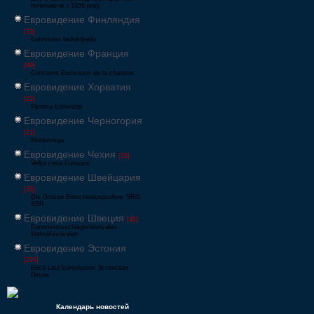
починаючи з 1956 року
Евровидение Финляндия
[33]
Eurovision laulukilpailu
Евровидение Франция
[49]
Concours Eurovision de la chanson
Евровидение Хорватия
[22]
Pjesma Eurovizije
Евровидение Черногория
[21]
Montevizija
Евровидение Чехия
[26]
Velká cena Eurovize
Евровидение Швейцария
[35]
Die Grosse Entscheidungsshow SRG
SSR
Евровидение Швеция
[48]
Eurovisionsschlagerfestivalen
Melodifestivalen
Евровидение Эстония
[226]
Eesti Laul Eurovisioon Эстонская
Песня
Календарь новостей