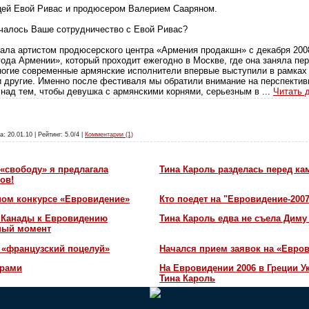
цей Евой Ривас и продюсером Валерием Сааряном.
ачалось Ваше сотрудничество с Евой Ривас?
тала артистом продюсерского центра «Армения продакшн» с декабря 2008
ода Армении», который проходит ежегодно в Москве, где она заняла пер
 многие современные армянские исполнители впервые выступили в рамках
и другие. Именно после фестиваля мы обратили внимание на перспекти
ь над тем, чтобы девушка с армянскими корнями, серьезным в
...
Читать 
а: 20.01.10 | Рейтинг: 5.0/4 |
Комментарии (1)
«свободу» я предлагала
Тина Кароль разделась перед ка
ов!
ном конкурсе «Евровидение»
Кто поедет на "Евровидение-200
и Канады к Евровидению
Тина Кароль едва не съела Диму
жный момент
 «французский поцелуй»
Начался прием заявок на «Евров
орами
На Евровидении 2006 в Греции У
Тина Кароль