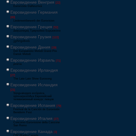
Евровидение Венгрия
[22]
Eurovíziós Dalfesztivá
Евровидение Германия
[80]
Liederwettbewerb der Eurovision
Евровидение Греция
[52]
Διαγωνισμός Τραγουδιού Ευρώεικονα
Евровидение Грузия
[122]
ევროვიზიის
Евровидение Дания
[29]
Det Europæiske Melodi Grand Prix
Dansk Melodi
Евровидение Израиль
[71]
‏אירוויזיון
Евровидение Ирландия
[27]
The Late Late Show Eurosong
Евровидение Исландия
[21]
Söngvakeppni evrópskra
sjónvarpsstöðva Европейский
телевизионный конкурс певцов
Евровидение Испания
[79]
Festival de la Canción de Eurovisión
Benidorm Fest
Евровидение Италия
[27]
Concorso Eurovisione della Canzone
San Remo
Евровидение Канада
[3]
CBC/Radio-Canada