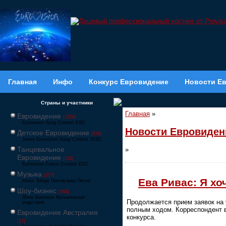
Главная
Инфо
Конкурс Евровидение
Новости Е
Страны и участники
Главная
»
Евровидение
[1858]
Eurovision Song Contest ESC
Новости Евровиден
Детское Евровидение
[878]
Junior Eurovision Song Contest JESC
Танцевальное
»
Евровидение
[106]
Eurovision Dance Contest EDC
Музыка
[257]
Ева Ривас: Я х
Music Songs Поп-музыка Песни
Шоу-бизнес
[564]
Show Business Музыкальная
Продолжается прием заявок на 
индустрия
полным ходом. Корреспондент в
Евровидение Австралия
конкурса.
[17]