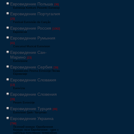
Евровидение Польша
[36]
Eurowizja Konkurs Piosenki Eurowizji
Евровидение Португалия
[25]
Festival Eurovisão da Canção
Евровидение Россия
[1062]
Европесня
Евровидение Румыния
[41]
Concursul Muzical Eurovision
Евровидение Сан-
Марино
[23]
Eurovisione
Евровидение Сербия
[39]
Еуровисион Pesma Evrovizije Песма
Евровизије
Евровидение Словакия
[13]
Eurovízia
Евровидение Словения
[26]
Pesem Evrovizije
Евровидение Турция
[66]
Eurovision Şarkı Yarışması
Евровидение Украина
[796]
Пісенний конкурс Євробачення
Конкурс пісні Євробачення - одне з
найбільш популярних телевізійних