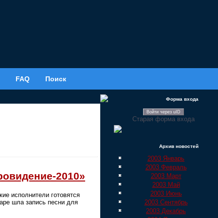
FAQ
Поиск
Форма входа
Войти через uID
Старая форма входа
Архив новостей
2003 Январь
2003 Февраль
ровидение-2010»
2003 Март
2003 Май
2003 Июнь
кие исполнители готовятся
2003 Сентябрь
аре шла запись песни для
2003 Декабрь