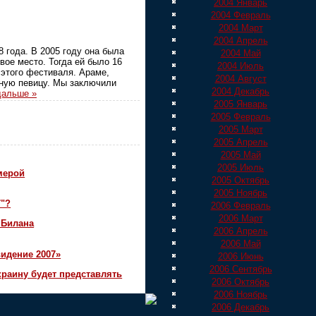
2004 Январь
2004 Февраль
2004 Март
2004 Апрель
 года. В 2005 году она была
2004 Май
вое место. Тогда ей было 16
2004 Июль
 этого фестиваля. Араме,
2004 Август
вную певицу. Мы заключили
2004 Декабрь
дальше »
2005 Январь
2005 Февраль
2005 Март
2005 Апрель
2005 Май
2005 Июль
мерой
2005 Октябрь
2005 Ноябрь
7"?
2006 Февраль
2006 Март
 Билана
2006 Апрель
2006 Май
идение 2007»
2006 Июнь
2006 Сентябрь
краину будет представлять
2006 Октябрь
2006 Ноябрь
2006 Декабрь