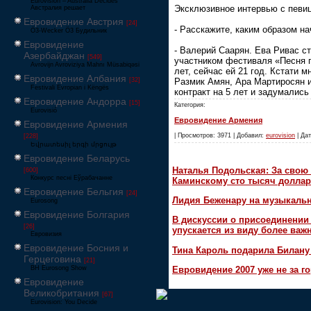
Eurovision – Australia Decides
Эксклюзивное интервью с певи
Австралия решает
Евровидение Австрия
[24]
- Расскажите, каким образом н
Ö3-Wecker Ö3 Будильник
Евровидение
- Валерий Саарян. Ева Ривас с
Азербайджан
[549]
участником фестиваля «Песня г
Avrovijn Avroviziya Mahnı Müsabiqəsi
лет, сейчас ей 21 год. Кстати
Евровидение Албания
[32]
Размик Амян, Ара Мартиросян 
Festivali Evropian i Këngës
контракт на 5 лет и задумалис
Евровидение Андорра
[15]
Категория:
Eurovisió
Евровидение Армения
Евровидение Армения
| Просмотров: 3971 | Добавил:
eurovision
| Дат
[228]
Եվրատեսիլ երգի մրցույթ
Евровидение Беларусь
Наталья Подольская: За свою 
[600]
Конкурс песні Еўрабачанне
Каминскому сто тысяч доллар
Евровидение Бельгия
[24]
Лидия Беженару на музыкаль
Eurosong
Евровидение Болгария
В дискуссии о присоединени
[26]
упускается из виду более ва
Евровизия
Евровидение Босния и
Тина Кароль подарила Билану
Герцеговина
[21]
BH Eurosong Show
Евровидение 2007 уже не за г
Евровидение
Великобритания
[67]
Eurovision: You Decide