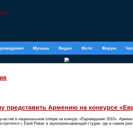
вровидения
Музыка
Видео
Фото
Форум
Чат
ия
очу представить Армению на конкурсе «Ев
участие в национальном отборе на конкурс «Евровидение 2010». Армянс
стретился с Евой Ривас в звукозаписывающей студии, где в самом разг