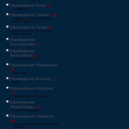
Евровидение Кипр
[52]
Γιουροβίζιον
Евровидение Латвия
[125]
Eirodziesma Eirovīzija Eirovīzijas
dziesmu konkurss
Евровидение Литва
[65]
Eurovizijoje Eurovizija Eurovizijos
dainų konkursas
Евровидение
Лихтенштейн
[6]
Евровидение
Люксембург
[6]
RTL Luxembourg LSC
Евровидение Македония
[24]
Евровизија
Евровидение Мальта
[51]
MESC
Евровидение Молдова
[134]
Concursul Muzical Eurovision
Евровидение
Нидерланды
[26]
Eurovisie Songfestival
Евровидение Норвегия
[39]
Eurosong Sang Ryddesalg Nrk Melodi
Grand Prix