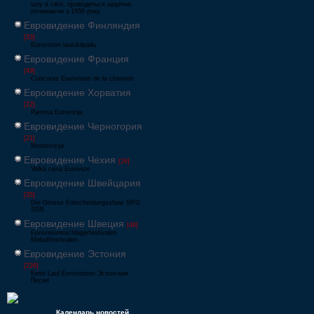
шоу в світі, проводиться щорічно,
починаючи з 1956 року
Евровидение Финляндия
[33]
Eurovision laulukilpailu
Евровидение Франция
[49]
Concours Eurovision de la chanson
Евровидение Хорватия
[22]
Pjesma Eurovizije
Евровидение Черногория
[21]
Montevizija
Евровидение Чехия
[26]
Velká cena Eurovize
Евровидение Швейцария
[35]
Die Grosse Entscheidungsshow SRG
SSR
Евровидение Швеция
[48]
Eurovisionsschlagerfestivalen
Melodifestivalen
Евровидение Эстония
[226]
Eesti Laul Eurovisioon Эстонская
Песня
Календарь новостей