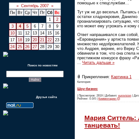
помощью к спецслужбам…
«
Сентябрь 2007
»
Тут уж не до веселья. Пытаясь 
Пн
Вт
Ср
Чт
Пт
Сб
Вс
остатки хладнокровия, Данилко
1
2
проанализировать ситуацию, чт
кто может ему угрожать и кому
3
4
5
6
7
8
9
10
11
12
13
14
15
16
Ответ напрашивался сам собой,
«Евровидения» у артиста появи
17
18
19
20
21
22
23
множество недоброжелателей. 
24
25
26
27
28
29
30
что Андрея, вернее, его Верку 
обвинили в том, что она спела н
престижном конкурсе фразу «Ра
...
Читать дальше »
Поиск по новостям
Прикрепления:
Картинка 1
Категория:
Шоу-бизнес
| Просмотров: 2819 | Добавил:
eurovision
| Дата
Друзья сайта
Рейтинг: 0.0/0 |
Комментарии (0)
Мария Ситтель:
танцевать!