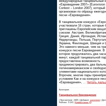
международный танцевальный к
«Евровидение 2007» (Eurovision
Contest – London 2007), который
организован по образцу ежегодн
песни «Евровидения».
В танцевальном конкурсе «Евр
участвовали 16 стран, которые 
приглашены Европейским веща
союзом: Австрия, Великобритан
Греция, Дания, Ирландия, Испан
Нидерланды, Польша, Португали
Украина, Финляндия, Швеция и 
Это намного меньше, чем на тр
конкурсе песни Евровидения. В
которое продолжалось два часа
минут, каждой танцевальной па
предоставлена возможность
продемонстрировать два бальны
латиноамериканском и свободно
элементами национального коло
Впрочем, многие пары пренебре
условием Как и на конкурсе пес
«Евровидения»,
...
Читать даль
Категория:
Танцевальное Евровидение
| Просмотров: 2465 | Добавил:
eurovision
| Дата
Рейтинг: 0.0/0 |
Комментарии (0)