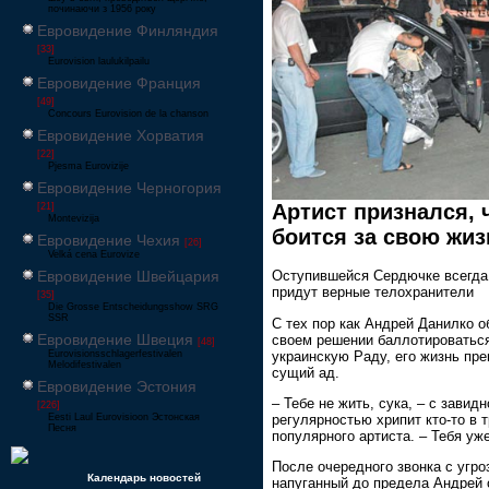
починаючи з 1956 року
Евровидение Финляндия
[33]
Eurovision laulukilpailu
Евровидение Франция
[49]
Concours Eurovision de la chanson
Евровидение Хорватия
[22]
Pjesma Eurovizije
Евровидение Черногория
Артист признался, 
[21]
Montevizija
боится за свою жиз
Евровидение Чехия
[26]
Velká cena Eurovize
Евровидение Швейцария
Оступившейся Сердючке всегда
придут верные телохранители
[35]
Die Grosse Entscheidungsshow SRG
SSR
С тех пор как Андрей Данилко о
Евровидение Швеция
своем решении баллотироватьс
[48]
украинскую Раду, его жизнь пре
Eurovisionsschlagerfestivalen
Melodifestivalen
сущий ад.
Евровидение Эстония
– Тебе не жить, сука, – с завидн
[226]
регулярностью хрипит кто-то в 
Eesti Laul Eurovisioon Эстонская
Песня
популярного артиста. – Тебя уже
После очередного звонка с угро
Календарь новостей
напуганный до предела Андрей 