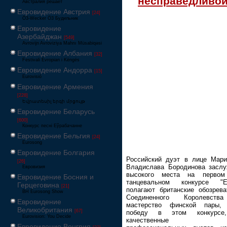
несправедливо
Австралия решает
Евровидение Австрия
[24]
Ö3-Wecker Ö3 Будильник
Евровидение
Азербайджан
[549]
Avrovijn Avroviziya Mahnı Müsabiqəsi
Евровидение Албания
[32]
Festivali Evropian i Këngës
Евровидение Андорра
[15]
Eurovisió
Евровидение Армения
[228]
Եվրատեսիլ երգի մրցույթ
Евровидение Беларусь
[600]
Конкурс песні Еўрабачанне
Евровидение Бельгия
[24]
Eurosong
Евровидение Болгария
Российский дуэт в лице Мари
[26]
Владислава Бородинова заслу
Евровизия
высокого места на первом
Евровидение Босния и
танцевальном конкурсе "Ев
Герцеговина
[21]
полагают британские обозрева
BH Eurosong Show
Соединенного Королевств
Евровидение
мастерство финской пары,
Великобритания
[67]
победу в этом конкурсе
Eurovision: You Decide
качественные выст
Евровидение Венгрия