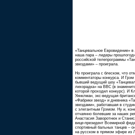
«Танцевальное Евровидение» в
наша пара – лидеры прошлогод
российской телепрограммы «Та
звездами» – проиграла.
Но проиграла с блеском, что от
комментаторы конкурса. И Грэм
бывший ведущий шоу «Танцева
лихорадка» на ВВС (в знаменит
которой проходил конкурс). И К
Уинклман, экс-ведущая британс
«Фабрики звезд» и дневника «Та
звездами», работавшая в студи
с элегантным Грэмом. Ну и, кон
отчаянно болевшие за наших ре
Анастасия Заворотнюк и Станис
вице-президент Всемирной фед
спортивный бальных танцев – о
на русском в прямом эфире из 