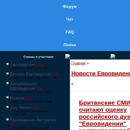
Форум
Чат
FAQ
Поиск
Страны и участники
Главная
»
Евровидение
[1858]
Eurovision Song Contest ESC
Новости Евровиден
Детское Евровидение
[878]
Junior Eurovision Song Contest JESC
Танцевальное
»
Евровидение
[106]
Eurovision Dance Contest EDC
Музыка
[257]
Британские СМ
Music Songs Поп-музыка Песни
Шоу-бизнес
считают оценку
[564]
Show Business Музыкальная
индустрия
российского дуэ
Евровидение Австралия
"Евровидении"
[17]
Eurovision – Australia Decides