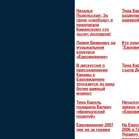
Наталья
Тина Ка
Подольская: За
раздела
свою «свободу» я
камерой
предлагала
Каминскому сто
тысяч долларов!
Лидия Беженару на
Кто поед
музыкальном
"Еврови
конкурсе
«Евровидение»
В дискуссии о
Тина Ка
присоединении
съела Д
Канады к
Евровидению
упускается из виду
более важный
момент
Тина Кароль
Начался
подарила Билану
заявок 
«французский
«Еврови
поцелуй»
Евровидение 2007
На Евро
уже не за горами
2006 в Г
Украину
предста