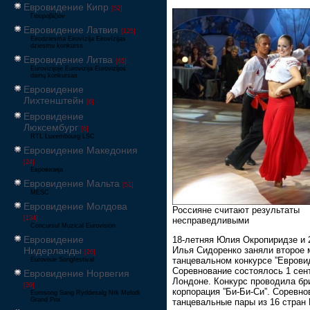
Евровидение Кипр
[52]
Γιουροβίζιον
Евровидение Латвия
[125]
Eirodziesma Eirovīzija Eirovīzijas
dziesmu konkurss
Евровидение Литва
[65]
Eurovizijoje Eurovizija Eurovizijos
dainų konkursas
Евровидение
Лихтенштейн
[6]
Евровидение
Люксембург
[6]
RTL Luxembourg LSC
Евровидение Македония
[24]
Евровизија
Евровидение Мальта
[51]
MESC
Евровидение Молдова
Россияне считают результаты
[134]
несправедливыми
Concursul Muzical Eurovision
Евровидение
18-летняя Юлия Окропиридзе и 
Нидерланды
Илья Сидоренко заняли второе 
[26]
танцевальном конкурсе ”Еврови
Eurovisie Songfestival
Соревнование состоялось 1 сен
Евровидение Норвегия
Лондоне. Конкурс проводила бр
[39]
корпорация ”Би-Би-Си”. Соревн
Eurosong Sang Ryddesalg Nrk Melodi
Grand Prix
танцевальные пары из 16 стран