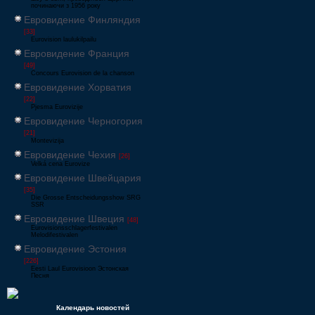
починаючи з 1956 року
Евровидение Финляндия
[33]
Eurovision laulukilpailu
Евровидение Франция
[49]
Concours Eurovision de la chanson
Евровидение Хорватия
[22]
Pjesma Eurovizije
Евровидение Черногория
[21]
Montevizija
Евровидение Чехия
[26]
Velká cena Eurovize
Евровидение Швейцария
[35]
Die Grosse Entscheidungsshow SRG
SSR
Евровидение Швеция
[48]
Eurovisionsschlagerfestivalen
Melodifestivalen
Евровидение Эстония
[226]
Eesti Laul Eurovisioon Эстонская
Песня
Календарь новостей