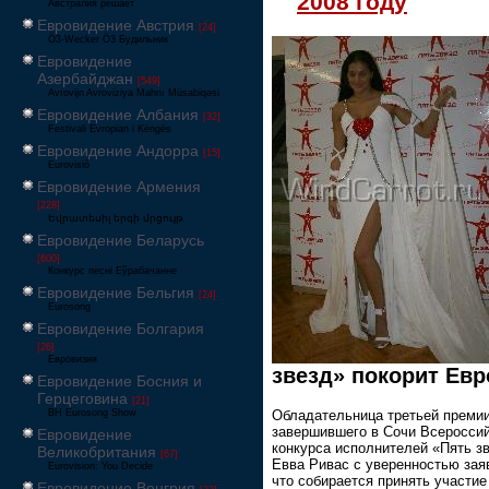
2008 году
Австралия решает
Евровидение Австрия
[24]
Ö3-Wecker Ö3 Будильник
Евровидение
Азербайджан
[549]
Avrovijn Avroviziya Mahnı Müsabiqəsi
Евровидение Албания
[32]
Festivali Evropian i Këngës
Евровидение Андорра
[15]
Eurovisió
Евровидение Армения
[228]
Եվրատեսիլ երգի մրցույթ
Евровидение Беларусь
[600]
Конкурс песні Еўрабачанне
Евровидение Бельгия
[24]
Eurosong
Евровидение Болгария
[26]
Евровизия
звезд» покорит Евр
Евровидение Босния и
Герцеговина
[21]
Обладательница третьей преми
BH Eurosong Show
завершившего в Сочи Всероссий
Евровидение
конкурса исполнителей «Пять з
Великобритания
[67]
Евва Ривас с уверенностью зая
Eurovision: You Decide
что собирается принять участие
Евровидение Венгрия