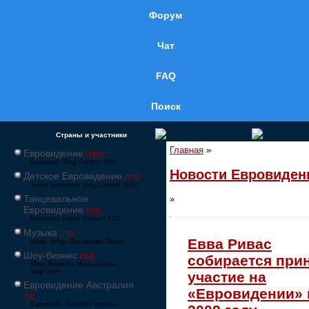
Форум
Чат
FAQ
Поиск
Страны и участники
Главная
»
Евровидение
[1858]
Eurovision Song Contest ESC
Новости Евровиден
Детское Евровидение
[878]
Junior Eurovision Song Contest JESC
Танцевальное
»
Евровидение
[106]
Eurovision Dance Contest EDC
Музыка
[257]
Евва Ривас
Music Songs Поп-музыка Песни
Шоу-бизнес
собирается при
[564]
Show Business Музыкальная
индустрия
участие на
Евровидение Австралия
«Евровидении» 
[17]
Eurovision – Australia Decides