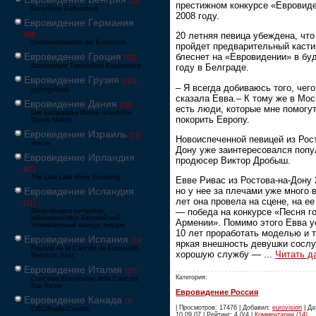
[22]
престижном конкурсе «Евровиде
Eurovíziós Dalfesztivá
2008 году.
Евровидение Германия
20 летняя певица убеждена, что
[80]
Liederwettbewerb der Eurovision
пройдет предварительный касти
Евровидение Греция
блеснет на «Евровидении» в б
[52]
Διαγωνισμός Τραγουδιού Ευρώεικονα
году в Белграде.
Евровидение Грузия
[122]
– Я всегда добиваюсь того, чего
ევროვიზიის
сказала Евва.– К тому же в Мос
Евровидение Дания
[29]
есть люди, которые мне помогу
Det Europæiske Melodi Grand Prix
покорить Европу.
Dansk Melodi
Евровидение Израиль
[71]
Новоиспеченной певицей из Рост
‏אירוויזיון
Дону уже заинтересовался поп
Евровидение Ирландия
продюсер Виктор Дробыш.
[27]
The Late Late Show Eurosong
Евве Ривас из Ростова-на-Дону 
Евровидение Исландия
но у нее за плечами уже много в
лет она провела на сцене, на ее
[21]
— победа на конкурсе «Песня г
Söngvakeppni evrópskra
sjónvarpsstöðva Европейский
Армении». Помимо этого Евва у
телевизионный конкурс певцов
10 лет проработать моделью и 
Евровидение Испания
[79]
яркая внешность девушки сосл
Festival de la Canción de Eurovisión
хорошую службу —
...
Читать д
Benidorm Fest
Евровидение Италия
[27]
Категория:
Concorso Eurovisione della Canzone
San Remo
Евровидение Россия
Евровидение Канада
[3]
| Просмотров: 17476 | Добавил:
eurovision
| Да
CBC/Radio-Canada
10.09.07 | Рейтинг: 4.0/4 |
Комментарии (14)