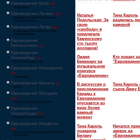
Евровидение Кипр
[52]
Γιουροβίζιον
Евровидение Латвия
[125]
Наталья
Тина Кароль
Eirodziesma Eirovīzija Eirovīzijas
Подольская: За
разделась пе
dziesmu konkurss
свою
камерой
Евровидение Литва
[65]
«свободу» я
Eurovizijoje Eurovizija Eurovizijos
предлагала
dainų konkursas
Каминскому
Евровидение
сто тысяч
Лихтенштейн
[6]
долларов!
Евровидение
Лидия
Кто поедет н
Люксембург
[6]
Беженару на
"Евровидени
RTL Luxembourg LSC
музыкальном
Евровидение Македония
конкурсе
[24]
«Евровидение»
Евровизија
Евровидение Мальта
[51]
В дискуссии о
Тина Кароль 
MESC
присоединении
съела Диму 
Евровидение Молдова
Канады к
Евровидению
[134]
Concursul Muzical Eurovision
упускается из
виду более
Евровидение
важный
Нидерланды
[26]
момент
Eurovisie Songfestival
Евровидение Норвегия
Тина Кароль
Начался при
[39]
подарила
заявок на
Eurosong Sang Ryddesalg Nrk Melodi
Билану
«Евровидени
Grand Prix