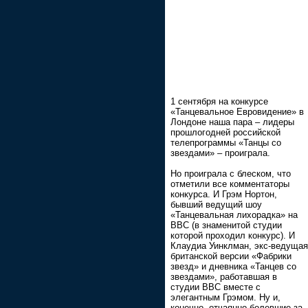
1 сентября на конкурсе
«Танцевальное Евровидение» в
Лондоне наша пара – лидеры
прошлогодней российской
телепрограммы «Танцы со
звездами» – проиграла.
Но проиграла с блеском, что
отметили все комментаторы
конкурса. И Грэм Нортон,
бывший ведущий шоу
«Танцевальная лихорадка» на
ВВС (в знаменитой студии
которой проходил конкурс). И
Клаудиа Уинклман, экс-ведущая
британской версии «Фабрики
звезд» и дневника «Танцев со
звездами», работавшая в
студии ВВС вместе с
элегантным Грэмом. Ну и,
конечно, отчаянно болевшие за