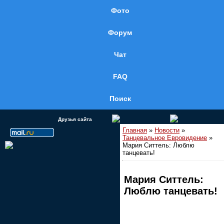
Фото
Форум
Чат
FAQ
Поиск
Друзья сайта
Главная
»
Новости
»
Танцевальное Евровидение
»
Мария Ситтель: Люблю
танцевать!
Мария Ситтель:
Люблю танцевать!