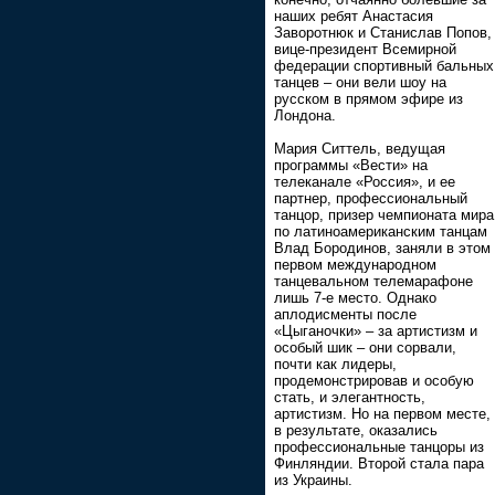
наших ребят Анастасия
Заворотнюк и Станислав Попов,
вице-президент Всемирной
федерации спортивный бальных
танцев – они вели шоу на
русском в прямом эфире из
Лондона.
Мария Ситтель, ведущая
программы «Вести» на
телеканале «Россия», и ее
партнер, профессиональный
танцор, призер чемпионата мира
по латиноамериканским танцам
Влад Бородинов, заняли в этом
первом международном
танцевальном телемарафоне
лишь 7-е место. Однако
аплодисменты после
«Цыганочки» – за артистизм и
особый шик – они сорвали,
почти как лидеры,
продемонстрировав и особую
стать, и элегантность,
артистизм. Но на первом месте,
в результате, оказались
профессиональные танцоры из
Финляндии. Второй стала пара
из Украины.