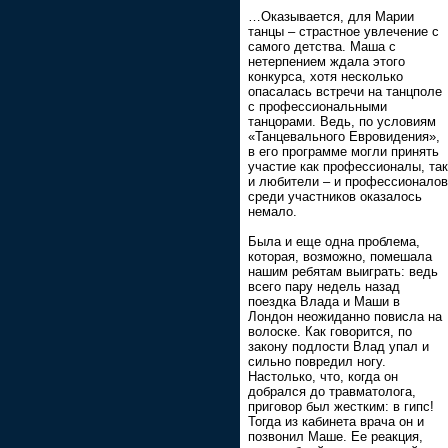
…Оказывается, для Марии
танцы – страстное увлечение с
самого детства. Маша с
нетерпением ждала этого
конкурса, хотя несколько
опасалась встречи на танцполе
с профессиональными
танцорами. Ведь, по условиям
«Танцевального Евровидения»,
в его программе могли принять
участие как профессионалы, так
и любители – и профессионалов
среди участников оказалось
немало.
Была и еще одна проблема,
которая, возможно, помешала
нашим ребятам выиграть: ведь
всего пару недель назад
поездка Влада и Маши в
Лондон неожиданно повисла на
волоске. Как говорится, по
закону подлости Влад упал и
сильно повредил ногу.
Настолько, что, когда он
добрался до травматолога,
приговор был жестким: в гипс!
Тогда из кабинета врача он и
позвонил Маше. Ее реакция,