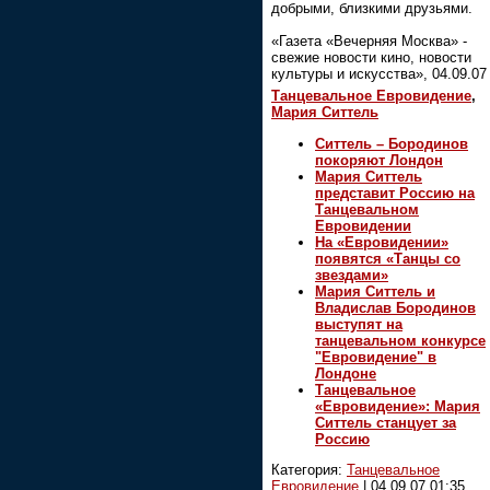
добрыми, близкими друзьями.
«Газета «Вечерняя Москва» -
свежие новости кино, новости
культуры и искусства», 04.09.07
Танцевальное Евровидение
,
Мария Ситтель
Ситтель – Бородинов
покоряют Лондон
Мария Ситтель
представит Россию на
Танцевальном
Евровидении
На «Евровидении»
появятся «Танцы со
звездами»
Мария Ситтель и
Владислав Бородинов
выступят на
танцевальном конкурсе
"Евровидение" в
Лондоне
Танцевальное
«Евровидение»: Мария
Ситтель станцует за
Россию
Категория:
Танцевальное
Евровидение
|
04.09.07 01:35