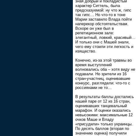
зная добрый и покладистый
характер Ситтель, была
предсказуемой: ну что ж, гипс
так гипс… Но что-то в тоне
Марии заставило Влада пойти
наперекор обстоятельствам.
Вскоре он уже был в
репетиционном зале:
элегантный, ловкий, красивый…
И только они с Машей знали,
чего ему стоили эти легкость и
изящество.
Конечно, из-за этой травмы во
время выступлений
волновались оба – хотя виду не
подавали. Но зрители из 16
стран-участниц, оценивавшие
конкурс, разглядели: что-то с
россиянами не то…
В результаты баллы достались
нашей паре от 12 из 16 стран,
оценивавших танцевальный
марафон. И оценки оказались
невысокими: максимальные 12
очков Маше и Владу
«присудили» только украинцы.
По десять баллов (вторая по
значению оценка) получили