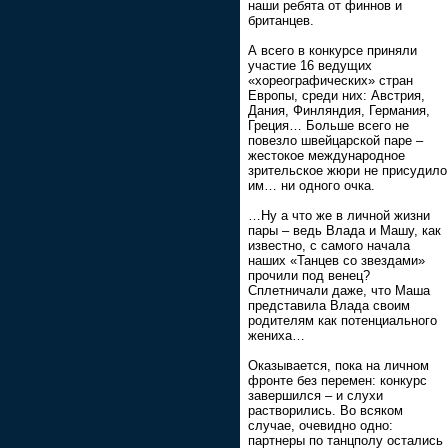
наши ребята от финнов и
британцев.
А всего в конкурсе приняли
участие 16 ведущих
«хореографических» стран
Европы, среди них: Австрия,
Дания, Финляндия, Германия,
Греция… Больше всего не
повезло швейцарской паре –
жестокое международное
зрительское жюри не присудило
им… ни одного очка.
…Ну а что же в личной жизни
пары – ведь Влада и Машу, как
известно, с самого начала
наших «Танцев со звездами»
прочили под венец?
Сплетничали даже, что Маша
представила Влада своим
родителям как потенциального
жениха…
Оказывается, пока на личном
фронте без перемен: конкурс
завершился – и слухи
растворились. Во всяком
случае, очевидно одно:
партнеры по танцполу остались