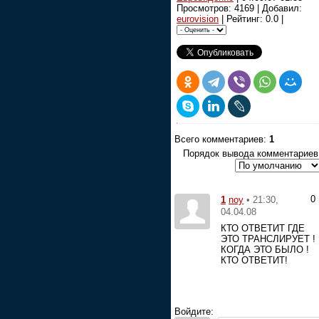
Просмотров: 4169 | Добавил:
eurovision
| Рейтинг: 0.0 |
Всего комментариев:
1
Порядок вывода комментариев
0
1
• 21:30,
noy
04.04.08
КТО ОТВЕТИТ ГДЕ
ЭТО ТРАНСЛИРУЕТ !
КОГДА ЭТО БЫЛО !
КТО ОТВЕТИТ!
Войдите: