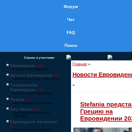
Форум
Чат
FAQ
Поиск
Страны и участники
Главная
»
Евровидение
[1858]
Eurovision Song Contest ESC
Новости Евровиден
Детское Евровидение
[878]
Junior Eurovision Song Contest JESC
Танцевальное
»
Евровидение
[106]
Eurovision Dance Contest EDC
Музыка
[257]
Stefania предст
Music Songs Поп-музыка Песни
Шоу-бизнес
Грецию на
[564]
Show Business Музыкальная
индустрия
Евровидении 20
Евровидение Австралия
[17]
Eurovision – Australia Decides