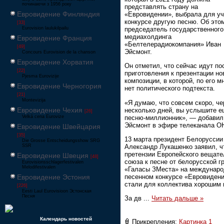
починаючи з 1956 року
представлять страну на
Евровидение Финляндия
«Евровидении», выбрала для уч
конкурсе другую песню. Об это
[33]
Eurovision laulukilpailu
председатель государственного
медиахолдинга
Евровидение Франция
«Белтелерадиокомпания» Иван
[49]
Эйсмонт.
Concours Eurovision de la chanson
Евровидение Хорватия
Он отметил, что сейчас идут п
[22]
приготовления к презентации но
Pjesma Eurovizije
композиции, в которой, по его м
Евровидение Черногория
нет политического подтекста.
[21]
Montevizija
«Я думаю, что совсем скоро, че
Евровидение Чехия
несколько дней, вы услышите е
[26]
песню-миллионник», — добавил
Velká cena Eurovize
Эйсмонт в эфире телеканала О
Евровидение Швейцария
[35]
13 марта президент Белоруссии
Die Grosse Entscheidungsshow SRG
SSR
Александр Лукашенко заявил, ч
претензии Европейского вещате
Евровидение Швеция
[48]
союза к песне от белорусской г
Eurovisionsschlagerfestivalen
Melodifestivalen
«Галасы ЗМеста» на междунар
Евровидение Эстония
песенном конкурсе «Евровиден
стали для коллектива хорошим 
[226]
Eesti Laul Eurovisioon Эстонская
Песня
За дв
...
Читать дальше »
Календарь новостей
Прикрепления:
Картинка 1