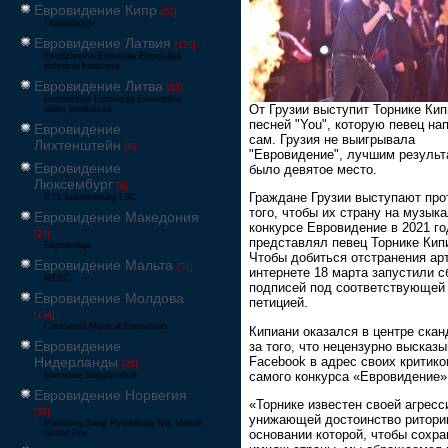
Евровидение Кипр
[52]
Γιουροβίζιον
Евровидение Латвия
[125]
Eirodziesma Eirovīzija Eirovīzijas
dziesmu konkurss
Евровидение Литва
[65]
Eurovizijoje Eurovizija Eurovizijos
От Грузии выступит Торнике Кип
dainų konkursas
песней "You", которую певец на
Евровидение
сам. Грузия не выигрывала
Лихтенштейн
[6]
"Евровидение", лучшим результ
Евровидение
было девятое место.
Люксембург
[6]
Граждане Грузии выступают про
RTL Luxembourg LSC
того, чтобы их страну на музык
Евровидение Македония
конкурсе Евровидение в 2021 го
[24]
представлял певец Торнике Кип
Евровизија
Чтобы добиться отстранения арт
Евровидение Мальта
[51]
интернете 18 марта запустили с
MESC
подписей под соответствующей
Евровидение Молдова
петицией.
[134]
Concursul Muzical Eurovision
Кипиани оказался в центре скан
Евровидение
за того, что нецензурно высказ
Facebook в адрес своих критико
Нидерланды
[26]
самого конкурса «Евровидение»
Eurovisie Songfestival
Евровидение Норвегия
«Торнике известен своей агресс
[39]
унижающей достоинство риторик
Eurosong Sang Ryddesalg Nrk Melodi
основании которой, чтобы сохра
Grand Prix