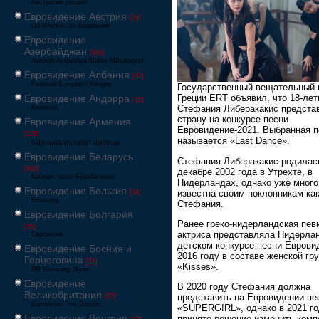
Австралия решает
Евровидение Австрия
[24]
Ö3-Wecker Ö3 Будильник
Евровидение
Азербайджан
[549]
Avrovijn Avroviziya Mahnı Müsabiqəsi
Евровидение Албания
[32]
Festivali Evropian i Këngës
Государственный вещательный 
Евровидение Андорра
Греции ERT объявил, что 18-лет
[15]
Стефания Либеракакис предста
Eurovisió
страну на конкурсе песни
Евровидение Армения
Евровидение-2021. Выбранная п
[228]
называется «Last Dance».
Եվրատեսիլ երգի մրցույթ
Евровидение Беларусь
Стефания Либеракакис родилас
[600]
декабре 2002 года в Утрехте, в
Конкурс песні Еўрабачанне
Нидерландах, однако уже много
Евровидение Бельгия
известна своим поклонникам ка
[24]
Eurosong
Стефания.
Евровидение Болгария
Ранее греко-нидерландская пев
[26]
актриса представляла Нидерла
Евровизия
детском конкурсе песни Еврови
Евровидение Босния и
2016 году в составе женской гр
Герцеговина
[21]
«Kisses».
BH Eurosong Show
Евровидение
В 2020 году Стефания должна
Великобритания
представить на Евровидении п
[67]
Eurovision: You Decide
«SUPERG!RL», однако в 2021 г
Евровидение Венгрия
принято решение изменить ком