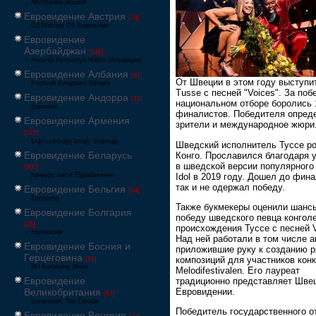
Австралия решает
Евровидение Австрия
[24]
Ö3-Wecker Ö3 Будильник
Евровидение
Азербайджан
[549]
Avrovijn Avroviziya Mahnı Müsabiqəsi
Евровидение Албания
[32]
От Швеции в этом году выступи
Festivali Evropian i Këngës
Tusse с песней "Voices". За поб
Евровидение Андорра
[15]
национальном отборе боролись 
Eurovisió
финалистов. Победителя опред
Евровидение Армения
зрители и международное жюри
[228]
Եվրատեսիլ երգի մրցույթ
Шведский исполнитель Туссе р
Евровидение Беларусь
Конго. Прославился благодаря 
в шведской версии популярного
[600]
Idol в 2019 году. Дошел до фина
Конкурс песні Еўрабачанне
так и не одержал победу.
Евровидение Бельгия
[24]
Eurosong
Также букмекеры оценили шанс
Евровидение Болгария
победу шведского певца конгол
[26]
происхождения Туссе с песней V
Евровизия
Над ней работали в том числе а
Евровидение Босния и
приложившие руку к созданию 
Герцеговина
композиций для участников кон
[21]
BH Eurosong Show
Melodifestivalen. Его лауреат
Евровидение
традиционно представляет Шве
Евровидении.
Великобритания
[67]
Eurovision: You Decide
Победитель государственного о
Евровидение Венгрия