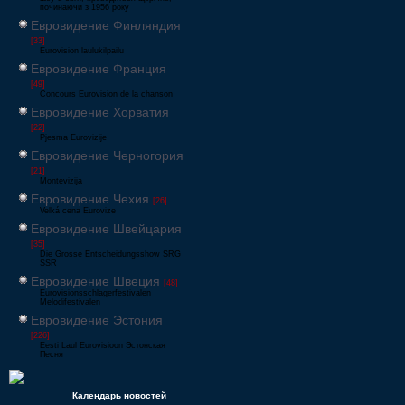
починаючи з 1956 року
Евровидение Финляндия
[33]
Eurovision laulukilpailu
Евровидение Франция
[49]
Concours Eurovision de la chanson
Евровидение Хорватия
[22]
Pjesma Eurovizije
Евровидение Черногория
[21]
Montevizija
Евровидение Чехия
[26]
Velká cena Eurovize
Евровидение Швейцария
[35]
Die Grosse Entscheidungsshow SRG
SSR
Евровидение Швеция
[48]
Eurovisionsschlagerfestivalen
Melodifestivalen
Евровидение Эстония
[226]
Eesti Laul Eurovisioon Эстонская
Песня
Календарь новостей