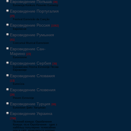
Евровидение Польша
[36]
Eurowizja Konkurs Piosenki Eurowizji
Евровидение Португалия
[25]
Festival Eurovisão da Canção
Евровидение Россия
[1062]
Европесня
Евровидение Румыния
[41]
Concursul Muzical Eurovision
Евровидение Сан-
Марино
[23]
Eurovisione
Евровидение Сербия
[39]
Еуровисион Pesma Evrovizije Песма
Евровизије
Евровидение Словакия
[13]
Eurovízia
Евровидение Словения
[26]
Pesem Evrovizije
Евровидение Турция
[66]
Eurovision Şarkı Yarışması
Евровидение Украина
[796]
Пісенний конкурс Євробачення
Конкурс пісні Євробачення - одне з
найбільш популярних телевізійних
шоу в світі, проводиться щорічно,