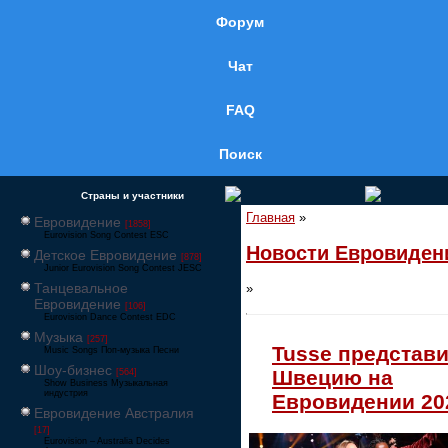
Форум
Чат
FAQ
Поиск
Страны и участники
Главная
»
Евровидение
[1858]
Eurovision Song Contest ESC
Новости Евровиден
Детское Евровидение
[878]
Junior Eurovision Song Contest JESC
Танцевальное
»
Евровидение
[106]
Eurovision Dance Contest EDC
Музыка
[257]
Tusse представи
Music Songs Поп-музыка Песни
Шоу-бизнес
Швецию на
[564]
Show Business Музыкальная
индустрия
Евровидении 20
Евровидение Австралия
[17]
Eurovision – Australia Decides