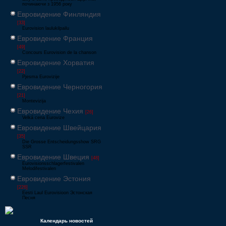
починаючи з 1956 року
Евровидение Финляндия
[33]
Eurovision laulukilpailu
Евровидение Франция
[49]
Concours Eurovision de la chanson
Евровидение Хорватия
[22]
Pjesma Eurovizije
Евровидение Черногория
[21]
Montevizija
Евровидение Чехия
[26]
Velká cena Eurovize
Евровидение Швейцария
[35]
Die Grosse Entscheidungsshow SRG
SSR
Евровидение Швеция
[48]
Eurovisionsschlagerfestivalen
Melodifestivalen
Евровидение Эстония
[226]
Eesti Laul Eurovisioon Эстонская
Песня
Календарь новостей