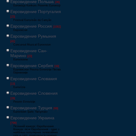
Евровидение Польша
[36]
Eurowizja Konkurs Piosenki Eurowizji
Евровидение Португалия
[25]
Festival Eurovisão da Canção
Евровидение Россия
[1062]
Европесня
Евровидение Румыния
[41]
Concursul Muzical Eurovision
Евровидение Сан-
Марино
[23]
Eurovisione
Евровидение Сербия
[39]
Еуровисион Pesma Evrovizije Песма
Евровизије
Евровидение Словакия
[13]
Eurovízia
Евровидение Словения
[26]
Pesem Evrovizije
Евровидение Турция
[66]
Eurovision Şarkı Yarışması
Евровидение Украина
[796]
Пісенний конкурс Євробачення
Конкурс пісні Євробачення - одне з
найбільш популярних телевізійних
шоу в світі, проводиться щорічно,