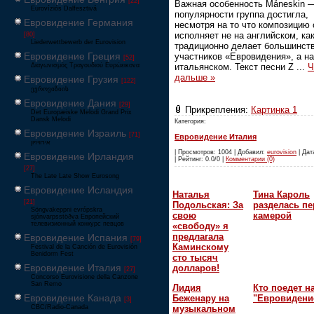
[22]
Важная особенность Måneskin —
Eurovíziós Dalfesztivá
популярности группа достигла,
Евровидение Германия
несмотря на то что композицию
исполняет не на английском, ка
[80]
Liederwettbewerb der Eurovision
традиционно делает большинст
Евровидение Греция
участников «Евровидения», а на
[52]
итальянском. Текст песни Z
...
Ч
Διαγωνισμός Τραγουδιού Ευρώεικονα
дальше »
Евровидение Грузия
[122]
ევროვიზიის
Евровидение Дания
[29]
Прикрепления:
Картинка 1
Det Europæiske Melodi Grand Prix
Dansk Melodi
Категория:
Евровидение Израиль
[71]
Евровидение Италия
‏אירוויזיון
| Просмотров: 1004 | Добавил:
eurovision
| Дат
Евровидение Ирландия
| Рейтинг: 0.0/0 |
Комментарии (0)
[27]
The Late Late Show Eurosong
Евровидение Исландия
Наталья
Тина Кароль
[21]
Подольская: За
разделась пе
Söngvakeppni evrópskra
свою
камерой
sjónvarpsstöðva Европейский
телевизионный конкурс певцов
«свободу» я
предлагала
Евровидение Испания
[79]
Каминскому
Festival de la Canción de Eurovisión
Benidorm Fest
сто тысяч
Евровидение Италия
долларов!
[27]
Concorso Eurovisione della Canzone
San Remo
Лидия
Кто поедет н
Евровидение Канада
Беженару на
"Евровидени
[3]
CBC/Radio-Canada
музыкальном