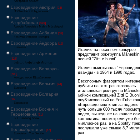
Австралия решает
Евровидение Австрия
[24]
Ö3-Wecker Ö3 Будильник
Евровидение
Азербайджан
[549]
Avrovijn Avroviziya Mahnı Müsabiqəsi
Евровидение Албания
[32]
Festivali Evropian i Këngës
Евровидение Андорра
[15]
Eurovisió
Италию на песенном конкурсе
Евровидение Армения
представит рок-группа Måneskin
песней "Zitti e buoni".
[228]
Եվրատեսիլ երգի մրցույթ
Италия выигрывала "Евровиден
Евровидение Беларусь
дважды - в 1964 и 1990 годах.
[600]
Конкурс песні Еўрабачанне
Бесспорным фаворитом интерне
Евровидение Бельгия
[24]
публики на этот раз оказалась
Eurosong
итальянская рок-группа Måneski
Евровидение Болгария
бойкой композицией Zitti E Buon
опубликованный на YouTube-кан
[26]
Евровизия
«Евровидения» клип за неделю
Евровидение Босния и
чуть больше 600 тысяч просмот
Герцеговина
видео, вышедшее на канале сам
[21]
коллектива, посмотрели уже бо
BH Eurosong Show
миллионов раз, а на Spotify трек
Евровидение
послушали уже свыше 8,7 милл
Великобритания
[67]
раз.
Eurovision: You Decide
Евровидение Венгрия