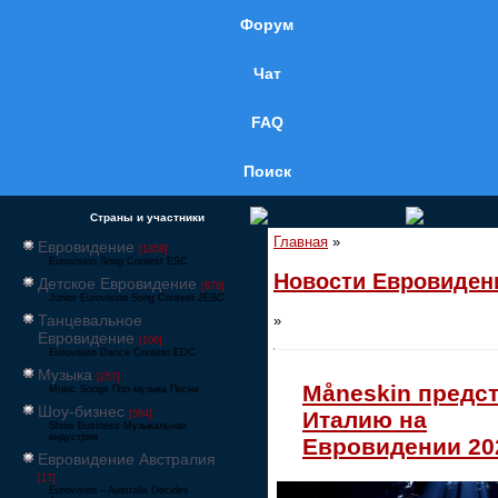
Форум
Чат
FAQ
Поиск
Страны и участники
Главная
»
Евровидение
[1858]
Eurovision Song Contest ESC
Новости Евровиден
Детское Евровидение
[878]
Junior Eurovision Song Contest JESC
Танцевальное
»
Евровидение
[106]
Eurovision Dance Contest EDC
Музыка
[257]
Måneskin предс
Music Songs Поп-музыка Песни
Шоу-бизнес
Италию на
[564]
Show Business Музыкальная
индустрия
Евровидении 20
Евровидение Австралия
[17]
Eurovision – Australia Decides